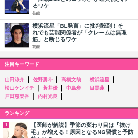
るワケ
芸能
横浜流星「BL発言」に批判殺到！そ
れでも芸能関係者が「クレームは無理
筋」と断じるワケ
芸能
注目キーワード
山田涼介
佐野勇斗
高橋文哉
横浜流星
松山ケンイチ
蒼井優
中島歩
目黒蓮
戸田恵梨香
内村光良
ランキング
【医師が解説】季節の変わり目は「抜け
1
毛」が増える！原因となるNG習慣と予防