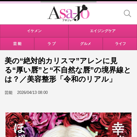
イケメン
エイジングケア
芸 能
ラ ブ
グルメ
ライフ
美の“絶対的カリスマ”アレンに見
る“厚い唇”と“不自然な唇”の境界線と
は？／美容整形「令和のリアル」
芸能
2026/04/13 08:00