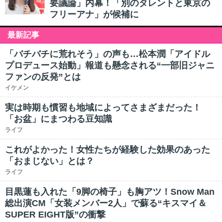
要議論」内幕！「別のタレントと東京の
フリーアナ」が候補に
最新記事
「バチバチに荒れそう」の声も…松本潤「アイドル
プロデュース始動」報道も懸念される“一部旧ジャニ
ファンの反発”とは
イケメン
実は時期も慣習も地域によってさまざまだった！
「お盆」にまつわる豆知識
ライフ
これがよかった！女性たちが経験した効果のあった
「おまじない」とは？
ライフ
目黒蓮も入れた「9脚の椅子」も胸アツ！Snow Man
総出演CM「女装メンバー2人」で蘇る“キスマイ＆
SUPER EIGHT版”の衝撃