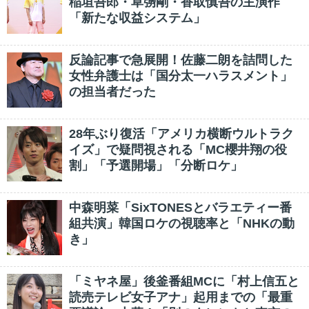
稲垣吾郎・草彅剛・香取慎吾の主演作
「新たな収益システム」
反論記事で急展開！佐藤二朗を詰問した
女性弁護士は「国分太一ハラスメント」
の担当者だった
28年ぶり復活「アメリカ横断ウルトラク
イズ」で疑問視される「MC櫻井翔の役
割」「予選開場」「分断ロケ」
中森明菜「SixTONESとバラエティー番
組共演」韓国ロケの視聴率と「NHKの動
き」
「ミヤネ屋」後釜番組MCに「村上信五と
読売テレビ女子アナ」起用までの「最重