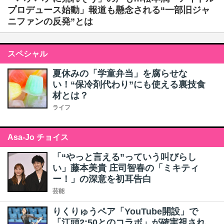
プロデュース始動」報道も懸念される“一部旧ジャ
ニファンの反発”とは
スペシャル
夏休みの「学童弁当」を腐らせな
い！“保冷剤代わり”にも使える裏技食
材とは？
ライフ
Asa-Jo チョイス
「“やっと言える”っていう叫びらし
い」藤本美貴 庄司智春の「ミキティ
ー！」の深意を初耳告白
芸能
りくりゅうペア「YouTube開設」で
「江頭2:50とのコラボ」が確実視され