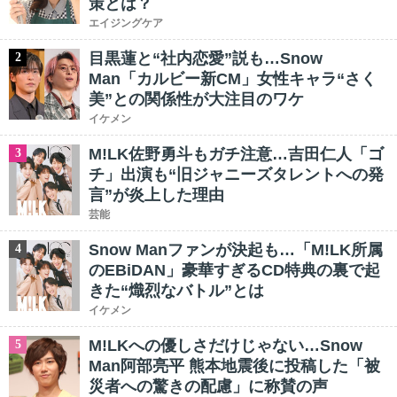
策とは？
エイジングケア
目黒蓮と“社内恋愛”説も…Snow
2
Man「カルビー新CM」女性キャラ“さく
美”との関係性が大注目のワケ
イケメン
M!LK佐野勇斗もガチ注意…吉田仁人「ゴ
3
チ」出演も“旧ジャニーズタレントへの発
言”が炎上した理由
芸能
Snow Manファンが決起も…「M!LK所属
4
のEBiDAN」豪華すぎるCD特典の裏で起
きた“熾烈なバトル”とは
イケメン
M!LKへの優しさだけじゃない…Snow
5
Man阿部亮平 熊本地震後に投稿した「被
災者への驚きの配慮」に称賛の声