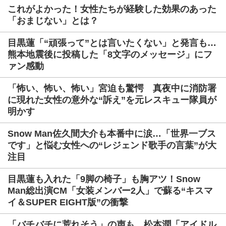
これがよかった！女性たちが経験した効果のあった
「おまじない」とは？
目黒蓮「“頑張って”とは言いたくない」と発言も…
熊本地震後に投稿した「8文字のメッセージ」にフ
ァン感動
「怖い、怖い、怖い」宮迫も驚愕 真夜中に消防署
に現れた女性の意外な“訴え”を元レスキュー隊員が
明かす
Snow Man佐久間大介も本番中に涙…「世界一ブス
です」と悩む女性への“レジェンド歌手の言葉”が大
注目
目黒蓮も入れた「9脚の椅子」も胸アツ！Snow
Man総出演CM「女装メンバー2人」で蘇る“キスマ
イ＆SUPER EIGHT版”の衝撃
「バチバチに荒れそう」の声も…松本潤「アイドル