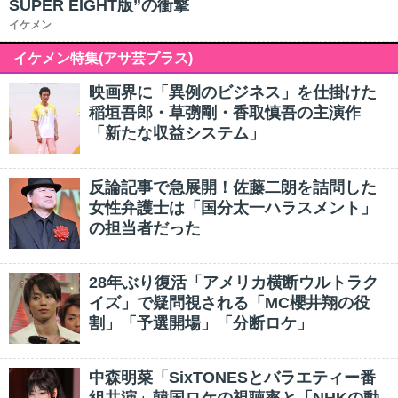
SUPER EIGHT版”の衝撃
イケメン
イケメン特集(アサ芸プラス)
映画界に「異例のビジネス」を仕掛けた
稲垣吾郎・草彅剛・香取慎吾の主演作
「新たな収益システム」
反論記事で急展開！佐藤二朗を詰問した
女性弁護士は「国分太一ハラスメント」
の担当者だった
28年ぶり復活「アメリカ横断ウルトラク
イズ」で疑問視される「MC櫻井翔の役
割」「予選開場」「分断ロケ」
中森明菜「SixTONESとバラエティー番