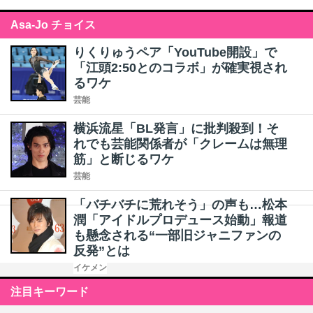
Asa-Jo チョイス
りくりゅうペア「YouTube開設」で
「江頭2:50とのコラボ」が確実視され
るワケ
芸能
横浜流星「BL発言」に批判殺到！そ
れでも芸能関係者が「クレームは無理
筋」と断じるワケ
芸能
「バチバチに荒れそう」の声も…松本
潤「アイドルプロデュース始動」報道
も懸念される“一部旧ジャニファンの
反発”とは
イケメン
注目キーワード