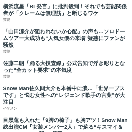
横浜流星「BL発言」に批判殺到！それでも芸能関係
者が「クレームは無理筋」と断じるワケ
芸能
「山田涼介が狙われないか心配」の声も…ソロドー
ムツアー大成功も“人気女優の来場”疑惑にファンが
騒然
芸能
佐藤二朗「踊る大捜査線」公式告知で浮き彫りとな
った“全カット要求”の本気度
芸能
Snow Man佐久間大介も本番中に涙…「世界一ブス
です」と悩む女性への“レジェンド歌手の言葉”が大
注目
イケメン
目黒蓮も入れた「9脚の椅子」も胸アツ！Snow Man
総出演CM「女装メンバー2人」で蘇る“キスマイ＆