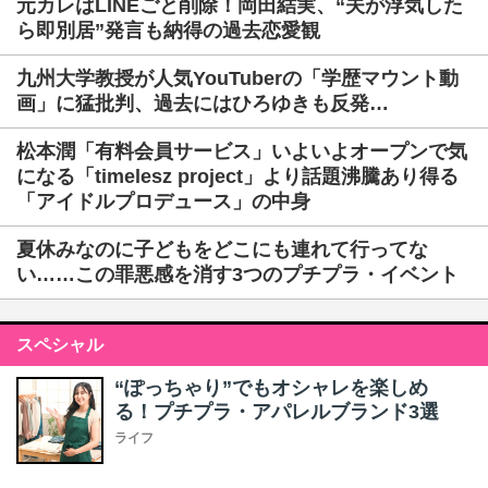
元カレはLINEごと削除！岡田結実、“夫が浮気した
ら即別居”発言も納得の過去恋愛観
九州大学教授が人気YouTuberの「学歴マウント動
画」に猛批判、過去にはひろゆきも反発…
松本潤「有料会員サービス」いよいよオープンで気
になる「timelesz project」より話題沸騰あり得る
「アイドルプロデュース」の中身
夏休みなのに子どもをどこにも連れて行ってな
い……この罪悪感を消す3つのプチプラ・イベント
スペシャル
“ぽっちゃり”でもオシャレを楽しめ
る！プチプラ・アパレルブランド3選
ライフ