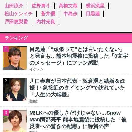
山田涼介
佐野勇斗
高橋文哉
横浜流星
松山ケンイチ
蒼井優
中島歩
目黒蓮
戸田恵梨香
内村光良
ランキング
目黒蓮「“頑張って”とは言いたくない」
1
と発言も…熊本地震後に投稿した「8文字
のメッセージ」にファン感動
イケメン
川口春奈が日本代表・板倉滉と結婚＆妊
2
娠！“急接近のタイミング”で訪れていた
「人生の大転機」
芸能
M!LKへの優しさだけじゃない…Snow
3
Man阿部亮平 熊本地震後に投稿した「被
災者への驚きの配慮」に称賛の声