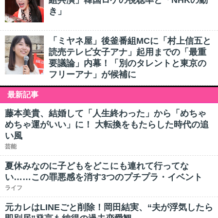
組共演」韓国ロケの視聴率と「NHKの動
き」
「ミヤネ屋」後釜番組MCに「村上信五と
読売テレビ女子アナ」起用までの「最重
要議論」内幕！「別のタレントと東京の
フリーアナ」が候補に
最新記事
藤本美貴、結婚して「人生終わった」から「めちゃ
めちゃ運がいい」に！ 大転換をもたらした時代の追
い風
芸能
夏休みなのに子どもをどこにも連れて行ってな
い……この罪悪感を消す3つのプチプラ・イベント
ライフ
元カレはLINEごと削除！岡田結実、“夫が浮気したら