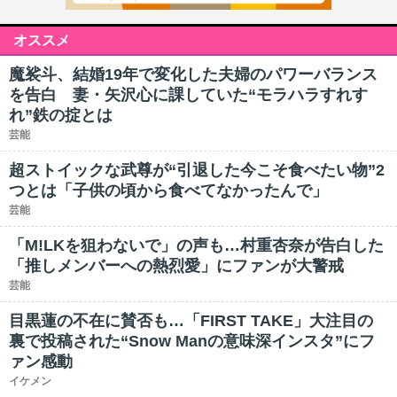
オススメ
魔裟斗、結婚19年で変化した夫婦のパワーバランス
を告白 妻・矢沢心に課していた“モラハラすれす
れ”鉄の掟とは
芸能
超ストイックな武尊が“引退した今こそ食べたい物”2
つとは「子供の頃から食べてなかったんで」
芸能
「M!LKを狙わないで」の声も…村重杏奈が告白した
「推しメンバーへの熱烈愛」にファンが大警戒
芸能
目黒蓮の不在に賛否も…「FIRST TAKE」大注目の
裏で投稿された“Snow Manの意味深インスタ”にフ
ァン感動
イケメン