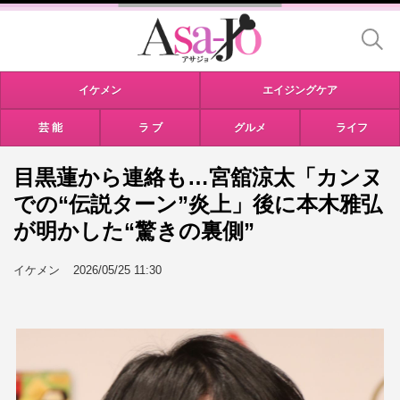
イケメン
エイジングケア
芸 能
ラ ブ
グルメ
ライフ
目黒蓮から連絡も…宮舘涼太「カンヌ
での“伝説ターン”炎上」後に本木雅弘
が明かした“驚きの裏側”
イケメン
2026/05/25 11:30