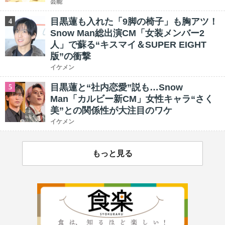
芸能
目黒蓮も入れた「9脚の椅子」も胸アツ！
4
Snow Man総出演CM「女装メンバー2
人」で蘇る“キスマイ＆SUPER EIGHT
版”の衝撃
イケメン
目黒蓮と“社内恋愛”説も…Snow
5
Man「カルビー新CM」女性キャラ“さく
美”との関係性が大注目のワケ
イケメン
もっと見る