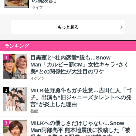
の魂抜き」
ライフ
もっと見る
ランキング
目黒蓮と“社内恋愛”説も…Snow
1
Man「カルビー新CM」女性キャラ“さく
美”との関係性が大注目のワケ
イケメン
M!LK佐野勇斗もガチ注意…吉田仁人「ゴ
2
チ」出演も“旧ジャニーズタレントへの発
言”が炎上した理由
芸能
M!LKへの優しさだけじゃない…Snow
3
Man阿部亮平 熊本地震後に投稿した「被