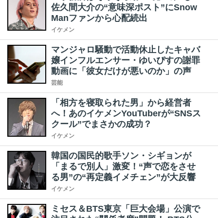
佐久間大介の“意味深ポスト”にSnow
Manファンから心配続出
イケメン
マンジャロ騒動で活動休止したキャバ
嬢インフルエンサー・ゆいぴすの謝罪
動画に「彼女だけが悪いのか」の声
芸能
「相方を寝取られた男」から経営者
へ！あのイケメンYouTuberが“SNSス
クール”でまさかの成功？
イケメン
韓国の国民的歌手ソン・シギョンが
「まるで別人」激変！“声で恋をさせ
る男”の“再定義イメチェン”が大反響
イケメン
ミセス＆BTS東京「巨大会場」公演で