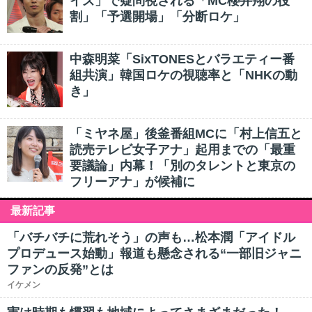
イズ」で疑問視される「MC櫻井翔の役
割」「予選開場」「分断ロケ」
中森明菜「SixTONESとバラエティー番
組共演」韓国ロケの視聴率と「NHKの動
き」
「ミヤネ屋」後釜番組MCに「村上信五と
読売テレビ女子アナ」起用までの「最重
要議論」内幕！「別のタレントと東京の
フリーアナ」が候補に
最新記事
「バチバチに荒れそう」の声も…松本潤「アイドル
プロデュース始動」報道も懸念される“一部旧ジャニ
ファンの反発”とは
イケメン