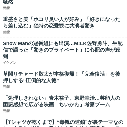
騒然
芸能
重盛さと美「ホコリ臭い人が好み」「好きになった
ら差し込む」独特の恋愛観に共演者驚き
芸能
Snow Manの冠番組にも出演…M!LK佐野勇斗、生配
信で語った「驚きのプライベート」に心配の声が殺
到
イケメン
草間リチャード敬太が本格復帰！「完全復活」を後
押しする“圧倒的な人徳”
芸能
「処理しきれない」青木裕子、東野幸治…芸能人の
困惑感想で広がる映画「ちいかわ」考察ブーム
芸能
【Tシャツが乾くまで】“毒親の連鎖”が裏テーマなの