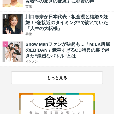
災者への驚きの配慮」に称賛の声
芸能
川口春奈が日本代表・板倉滉と結婚＆妊
4
娠！“急接近のタイミング”で訪れていた
「人生の大転機」
芸能
Snow Manファンが決起も…「M!LK所属
5
のEBiDAN」豪華すぎるCD特典の裏で起
きた“熾烈なバトル”とは
イケメン
もっと見る