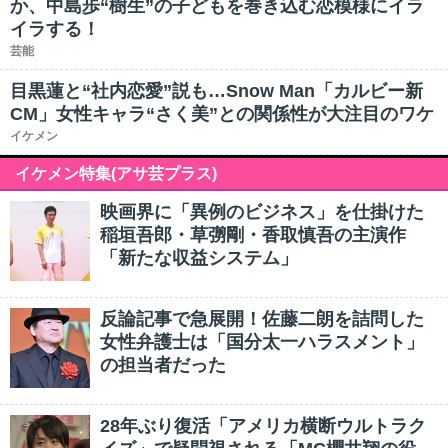
か、中島歩“樹生”の子どもを巻き込む恋模様にイラ
イラする！
芸能
目黒蓮と“社内恋愛”説も…Snow Man「カルビー新
CM」女性キャラ“さく美”との関係性が大注目のワケ
イケメン
イケメン特集(アサ芸プラス)
映画界に「異例のビジネス」を仕掛けた
稲垣吾郎・草彅剛・香取慎吾の主演作
「新たな収益システム」
反論記事で急展開！佐藤二朗を詰問した
女性弁護士は「国分太一ハラスメント」
の担当者だった
28年ぶり復活「アメリカ横断ウルトラク