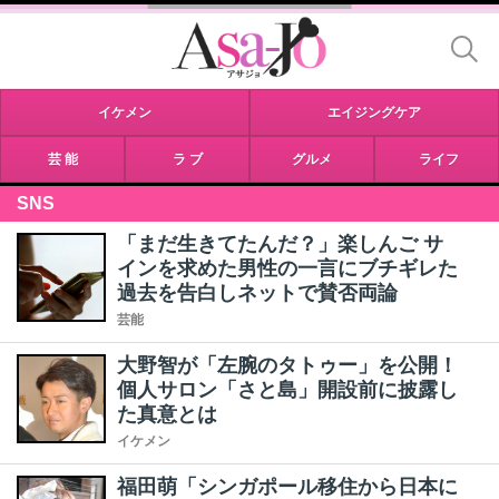
イケメン
エイジングケア
芸 能
ラ ブ
グルメ
ライフ
SNS
「まだ生きてたんだ？」楽しんご サ
インを求めた男性の一言にブチギレた
過去を告白しネットで賛否両論
芸能
大野智が「左腕のタトゥー」を公開！
個人サロン「さと島」開設前に披露し
た真意とは
イケメン
福田萌「シンガポール移住から日本に