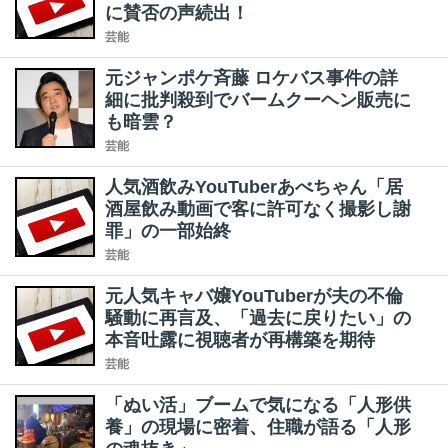
に賛否の声続出！
芸能
元ジャンポケ斉藤 ロケバス事件の詳
細に批判殺到でバームクーヘン販売に
も暗雲？
芸能
人気酒飲みYouTuberあべちゃん「居
酒屋飲み動画で客に許可なく撮影し謝
罪」の一部始終
芸能
元人気キャバ嬢YouTuberが夫の不倫
騒動に再言及、「過去に戻りたい」の
本音吐露に視聴者が再構築を期待
芸能
「ぬい活」ブームで気になる「人形供
養」の現場に密着、住職が語る「人形