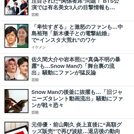
注目された“関係者席”問題！ BTS公
演では有名美女3人の目撃情報も…
芸能
「卑怯すぎる」と激怒のファンも…中
島裕翔「新木優子との電撃結婚」
で“インスタ大荒れ”のワケ
イケメン
佐久間大介や岩本照に“真偽不明の暴
露”も…Snow Manの「舞台裏の流
出」騒動にファンが猛反論
芸能
Snow Manの後釜に抜擢も…「旧ジャ
ニーズタレント動画流出」騒動にファ
ンが戦々恐々
芸能
元俳優・前山剛久 炎上直後に“高額グ
ッズ販売”で再び波紋…退店後の動向