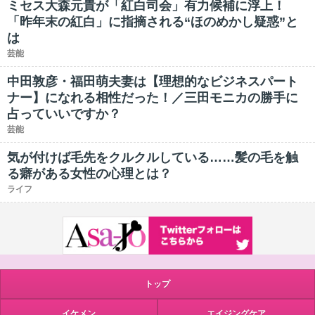
ミセス大森元貴が「紅白司会」有力候補に浮上！
「昨年末の紅白」に指摘される“ほのめかし疑惑”と
は
芸能
中田敦彦・福田萌夫妻は【理想的なビジネスパート
ナー】になれる相性だった！／三田モニカの勝手に
占っていいですか？
芸能
気が付けば毛先をクルクルしている……髪の毛を触
る癖がある女性の心理とは？
ライフ
トップ
イケメン
エイジングケア