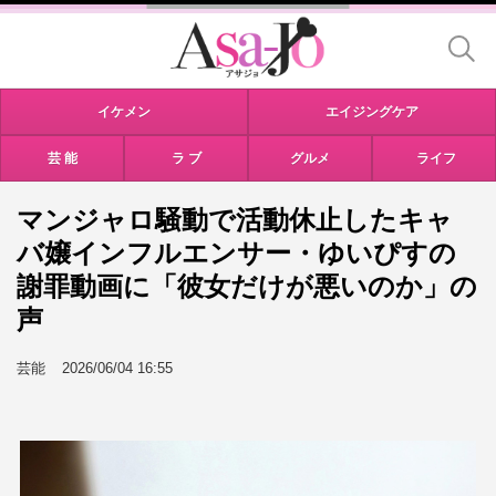
イケメン
エイジングケア
芸 能
ラ ブ
グルメ
ライフ
マンジャロ騒動で活動休止したキャ
バ嬢インフルエンサー・ゆいぴすの
謝罪動画に「彼女だけが悪いのか」の
声
芸能
2026/06/04 16:55