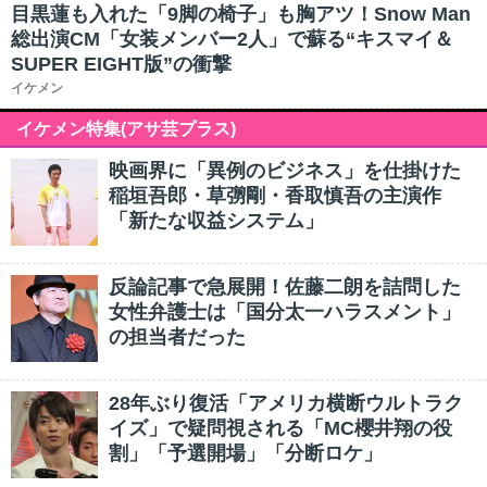
目黒蓮も入れた「9脚の椅子」も胸アツ！Snow Man
総出演CM「女装メンバー2人」で蘇る“キスマイ＆
SUPER EIGHT版”の衝撃
イケメン
イケメン特集(アサ芸プラス)
映画界に「異例のビジネス」を仕掛けた
稲垣吾郎・草彅剛・香取慎吾の主演作
「新たな収益システム」
反論記事で急展開！佐藤二朗を詰問した
女性弁護士は「国分太一ハラスメント」
の担当者だった
28年ぶり復活「アメリカ横断ウルトラク
イズ」で疑問視される「MC櫻井翔の役
割」「予選開場」「分断ロケ」