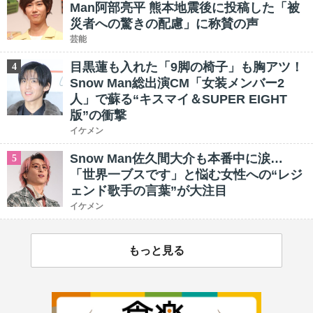
Man阿部亮平 熊本地震後に投稿した「被
災者への驚きの配慮」に称賛の声
芸能
目黒蓮も入れた「9脚の椅子」も胸アツ！
4
Snow Man総出演CM「女装メンバー2
人」で蘇る“キスマイ＆SUPER EIGHT
版”の衝撃
イケメン
Snow Man佐久間大介も本番中に涙…
5
「世界一ブスです」と悩む女性への“レジ
ェンド歌手の言葉”が大注目
イケメン
もっと見る