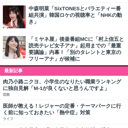
中森明菜「SixTONESとバラエティー番
組共演」韓国ロケの視聴率と「NHKの動
き」
「ミヤネ屋」後釜番組MCに「村上信五と
読売テレビ女子アナ」起用までの「最重
要議論」内幕！「別のタレントと東京の
フリーアナ」が候補に
最新記事
肉乃小路ニクヨ、小学生のなりたい職業ランキング
に独自見解「M-1が良くないと思うんですよ」
芸能
医師が教える！レジャーの定番・テーマパークに行
く前に知っておきたい「熱中症」対策
ライフ