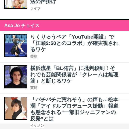
法の声掛け
ライフ
Asa-Jo チョイス
りくりゅうペア「YouTube開設」で
「江頭2:50とのコラボ」が確実視され
るワケ
芸能
横浜流星「BL発言」に批判殺到！そ
れでも芸能関係者が「クレームは無理
筋」と断じるワケ
芸能
「バチバチに荒れそう」の声も…松本
潤「アイドルプロデュース始動」報道
も懸念される“一部旧ジャニファンの
反発”とは
イケメン