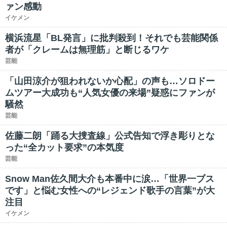
ァン感動
イケメン
横浜流星「BL発言」に批判殺到！それでも芸能関係
者が「クレームは無理筋」と断じるワケ
芸能
「山田涼介が狙われないか心配」の声も…ソロドー
ムツアー大成功も“人気女優の来場”疑惑にファンが
騒然
芸能
佐藤二朗「踊る大捜査線」公式告知で浮き彫りとな
った“全カット要求”の本気度
芸能
Snow Man佐久間大介も本番中に涙…「世界一ブス
です」と悩む女性への“レジェンド歌手の言葉”が大
注目
イケメン