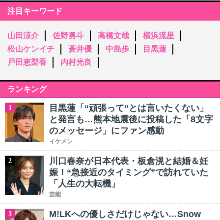
注目キーワード
山田涼介
佐野勇斗
高橋文哉
横浜流星
松山ケンイチ
蒼井優
中島歩
目黒蓮
戸田恵梨香
内村光良
ランキング
目黒蓮「“頑張って”とは言いたくない」
1
と発言も…熊本地震後に投稿した「8文字
のメッセージ」にファン感動
イケメン
川口春奈が日本代表・板倉滉と結婚＆妊
2
娠！“急接近のタイミング”で訪れていた
「人生の大転機」
芸能
M!LKへの優しさだけじゃない…Snow
3