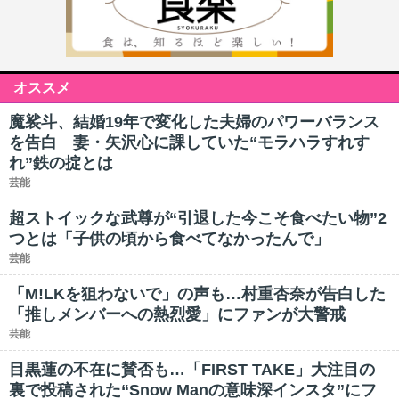
オススメ
魔裟斗、結婚19年で変化した夫婦のパワーバランス
を告白 妻・矢沢心に課していた“モラハラすれす
れ”鉄の掟とは
芸能
超ストイックな武尊が“引退した今こそ食べたい物”2
つとは「子供の頃から食べてなかったんで」
芸能
「M!LKを狙わないで」の声も…村重杏奈が告白した
「推しメンバーへの熱烈愛」にファンが大警戒
芸能
目黒蓮の不在に賛否も…「FIRST TAKE」大注目の
裏で投稿された“Snow Manの意味深インスタ”にフ