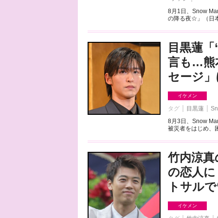
8月1日、Snow
の降る夜☆」（日本
目黒蓮「
言も…熊
セージ」
イケメン
タグ
目黒蓮
Sn
8月3日、Snow
被災者をはじめ、困
竹内涼真
の恋人に
トサルで
イケメン