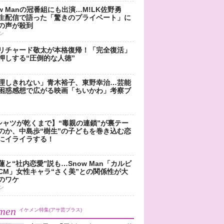
ow Manの冠番組にも出演…M!LK佐野勇
生配信で語った「驚きのプライベート」に
の声が殺到
ン
リチャード敬太が本格復帰！「完全復活」
押しする“圧倒的な人徳”
理しきれない」青木裕子、東野幸治…芸能
困惑感想で広がる映画「ちいかわ」考察ブ
シャツが乾くまで】“毒親の連鎖”が裏テー
のか、中島歩“樹生”の子どもを巻き込む恋
にイライラする！
蓮と“社内恋愛”説も…Snow Man「カルビ
CM」女性キャラ“さく美”との関係性が大
のワケ
ン
men
イケメン特集(アサ芸プラス)