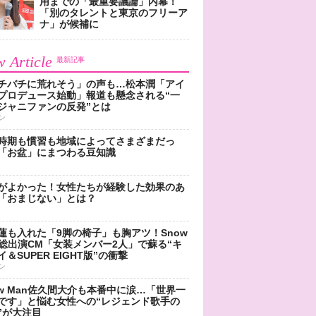
用までの「最重要議論」内幕！
「別のタレントと東京のフリーア
ナ」が候補に
 Article
最新記事
チバチに荒れそう」の声も…松本潤「アイ
プロデュース始動」報道も懸念される“一
ジャニファンの反発”とは
ン
時期も慣習も地域によってさまざまだっ
「お盆」にまつわる豆知識
がよかった！女性たちが経験した効果のあ
「おまじない」とは？
蓮も入れた「9脚の椅子」も胸アツ！Snow
n総出演CM「女装メンバー2人」で蘇る“キ
＆SUPER EIGHT版”の衝撃
ン
ow Man佐久間大介も本番中に涙…「世界一
です」と悩む女性への“レジェンド歌手の
”が大注目