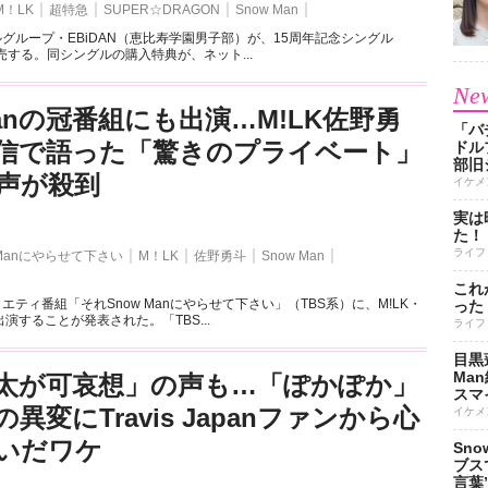
M！LK
超特急
SUPER☆DRAGON
Snow Man
ルグループ・EBiDAN（恵比寿学園男子部）が、15周年記念シングル
発売する。同シングルの購入特典が、ネット...
New
Manの冠番組にも出演…M!LK佐野勇
「バ
信で語った「驚きのプライベート」
ドル
部旧
声が殺到
イケメ
実は
た！
ライフ
 Manにやらせて下さい
M！LK
佐野勇斗
Snow Man
これ
エティ番組「それSnow Manにやらせて下さい」（TBS系）に、M!LK・
った
演することが発表された。「TBS...
ライフ
目黒
Ma
太が可哀想」の声も…「ぽかぽか」
スマイ
異変にTravis Japanファンから心
イケメ
いだワケ
Sn
ブス
言葉