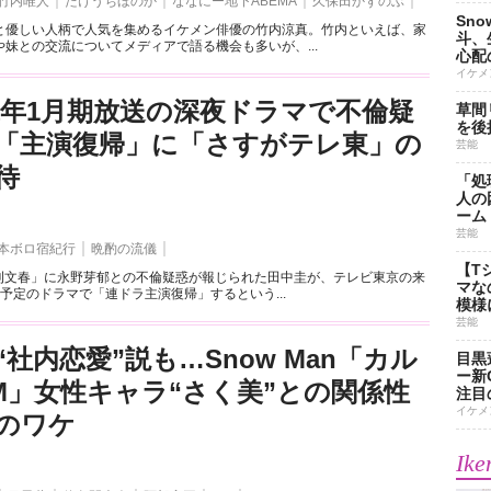
竹内唯人
たけうちほのか
ななにー地下ABEMA
久保田かずのぶ
Sn
と優しい人柄で人気を集めるイケメン俳優の竹内涼真。竹内といえば、家
斗、
妹との交流についてメディアで語る機会も多いが、...
心配
イケメ
来年1月期放送の深夜ドラマで不倫疑
草間
を後
「主演復帰」に「さすがテレ東」の
芸能
待
「処
人の
ーム
芸能
本ボロ宿紀行
晩酌の流儀
【T
週刊文春」に永野芽郁との不倫疑惑が報じられた田中圭が、テレビ東京の来
マな
予定のドラマで「連ドラ主演復帰」するという...
模様
芸能
社内恋愛”説も…Snow Man「カル
目黒
ー新
M」女性キャラ“さく美”との関係性
注目
イケメ
のワケ
Ike