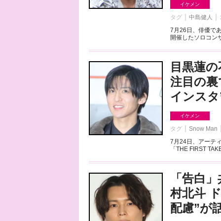
イケメン
タグ
中島健人
7月26日、俳優
開催したソロコンサ
目黒蓮の不
注目の裏
インスタ
イケメン
タグ
Snow Man
7月24日、アーテ
「THE FIRST TA
「告白」
村北斗 
配慮”が