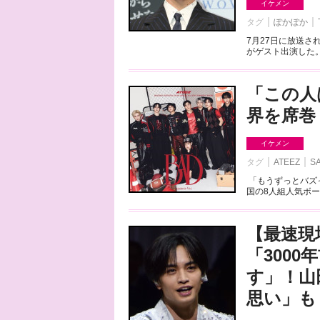
イケメン
タグ
ぽかぽか
7月27日に放送さ
がゲスト出演した。
「この人は
界を席巻
イケメン
タグ
ATEEZ
S
「もうずっとバズ
国の8人組人気ボー
【最速現
「300
す」！山
思い」も