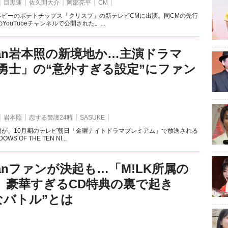
目黒蓮
佐久間大介
阿部亮平
CM
、カルビーのポテトチップス「クリスプ」の新テレビCMに出演。同CMの先行
ouTubeチャンネルで公開された。...
 Man岩本照の新境地か…主演ドラマ
勇士」の“意外すぎる設定”にファン
岩本照
恋する警護24時
SASUKE
岩本照が、10月期のテレビ朝日「金曜ナイトドラマプレミアム」で放送される
S OF THE TEN NI...
Manファンが決起も…「M!LK所属の
AN」豪華すぎるCD特典の裏で起き
なバトル”とは