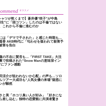
commend
オススメ
シャツが乾くまで】蒼井優“咲子”が中島
樹生”に「頭コツン」したのは不倫ではない
、これから不倫に進むのか
には「デマで干された」と感じた時期も…
遥香 AKB時代に「匂わせを疑われて殺害予
被害を告白
蓮の不在に賛否も…「FIRST TAKE」大注
裏で投稿された“Snow Manの意味深イン
”にファン感動
ン
田涼介が狙われないか心配」の声も…ソロ
ムツアー大成功も“人気女優の来場”疑惑に
ンが騒然
さと美「ホコリ臭い人が好み」「好きにな
ら差し込む」独特の恋愛観に共演者驚き