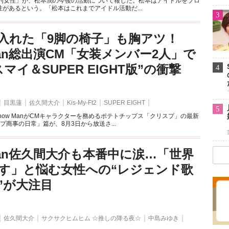
週刊女性」が、松本潤の今後の活動について報じた。松本はアイドルをプロ
があるという。「松本はこれまでアイドル活動だ...
3
入れた「9脚の椅子」も胸アツ！
Man総出演CM「女装メンバー2人」で
マイ＆SUPER EIGHT版”の衝撃
4
目黒蓮
佐久間大介
Kis-My-Ft2
SUPER EIGHT
5
now ManがCMキャラクターを務めるポテトチップス「クリスプ」の最新
プ商事の日常」篇が、8月3日から放送さ...
 Man佐久間大介も本番中に涙…「世界
す」と悩む女性への“レジェンド歌
”が大注目
佐久間大介
サクサクヒムヒム ☆推しの降る夜☆
中島みゆき