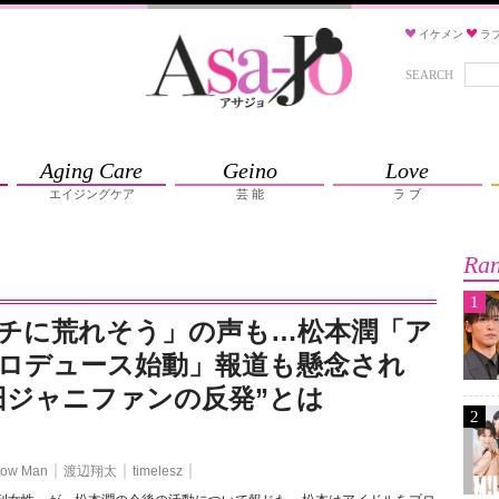
イケメン
ラ
SEARCH
Aging Care
Geino
Love
エイジングケア
芸 能
ラ ブ
Ran
1
チに荒れそう」の声も…松本潤「ア
ロデュース始動」報道も懸念され
旧ジャニファンの反発”とは
2
ow Man
渡辺翔太
timelesz