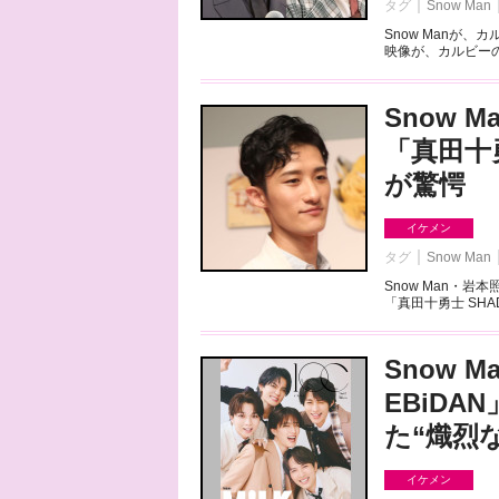
タグ
Snow Man
Snow Manが
映像が、カルビーのY
Snow
「真田十
が驚愕
イケメン
タグ
Snow Man
Snow Man・
「真田十勇士 SHADOW
Snow 
EBiD
た“熾烈
イケメン