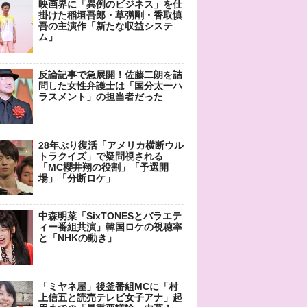
映画界に「異例のビジネス」を仕
掛けた稲垣吾郎・草彅剛・香取慎
吾の主演作「新たな収益システ
ム」
反論記事で急展開！佐藤二朗を詰
問した女性弁護士は「国分太一ハ
ラスメント」の担当者だった
28年ぶり復活「アメリカ横断ウル
トラクイズ」で疑問視される
「MC櫻井翔の役割」「予選開
場」「分断ロケ」
中森明菜「SixTONESとバラエテ
ィー番組共演」韓国ロケの視聴率
と「NHKの動き」
「ミヤネ屋」後釜番組MCに「村
上信五と読売テレビ女子アナ」起