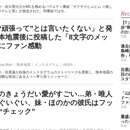
 Man・佐久間大介がMCを務めるバラエティ番組「サクサクヒムヒム ☆推し
テレビ系）が放送された。同番組では今...
Re
【T
“頑張って”とは言いたくない」と発
歩“
のか
本地震後に投稿した「8文字のメッ
芸能
にファン感動
過去
島崎
告」
芸能
ow Man
熊本地震
インスタグラム
AERA
目黒
 Man・目黒蓮が自身のインスタグラムのストーリーズを更新し、熊本地震の
目の
難な状況にある人々へ寄り添うメッセージ...
スタ
イケメ
のきょうだい愛がすごい…弟・唯人
「山
ドー
ぐいぐい、妹・ほのかの彼氏はフッ
ファ
芸能
“チェック”
重盛
った
芸能