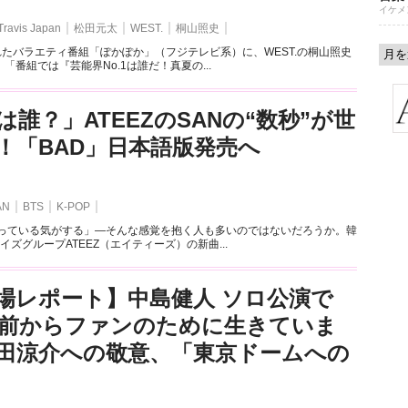
イケメ
Travis Japan
松田元太
WEST.
桐山照史
れたバラエティ番組「ぽかぽか」（フジテレビ系）に、WEST.の桐山照史
「番組では『芸能界No.1は誰だ！真夏の...
誰？」ATEEZのSANの“数秒”が世
！「BAD」日本語版発売へ
AN
BTS
K-POP
っている気がする」―そんな感覚を抱く人も多いのではないだろうか。韓
イズグループATEEZ（エイティーズ）の新曲...
場レポート】中島健人 ソロ公演で
0年前からファンのために生きていま
田涼介への敬意、「東京ドームへの