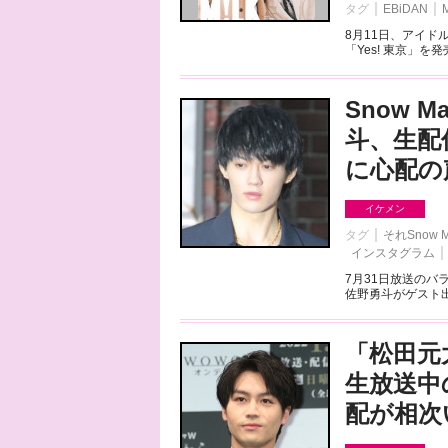
タグ
EBiDAN
8月11日、アイド
「Yes! 東京」を
Snow 
斗、生配
に心配の
イケメン
タグ
それSnow
インスタグラム
7月31日放送のバラ
佐野勇斗がゲスト出
「松田元
生放送中の
配が相次