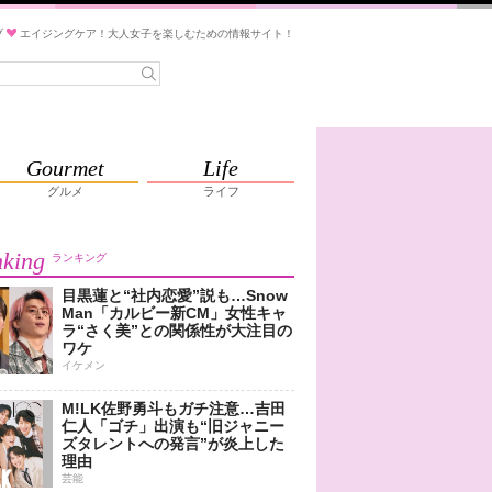
ブ
エイジングケア！大人女子を楽しむための情報サイト！
Gourmet
Life
グルメ
ライフ
king
ランキング
目黒蓮と“社内恋愛”説も…Snow
Man「カルビー新CM」女性キャ
ラ“さく美”との関係性が大注目の
ワケ
イケメン
M!LK佐野勇斗もガチ注意…吉田
仁人「ゴチ」出演も“旧ジャニー
ズタレントへの発言”が炎上した
理由
芸能