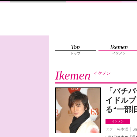
Top
Ikemen
トップ
イケメン
Ikemen
イケメン
「バチバ
イドルプ
る“一部
イケメン
タグ
松本潤
Sn