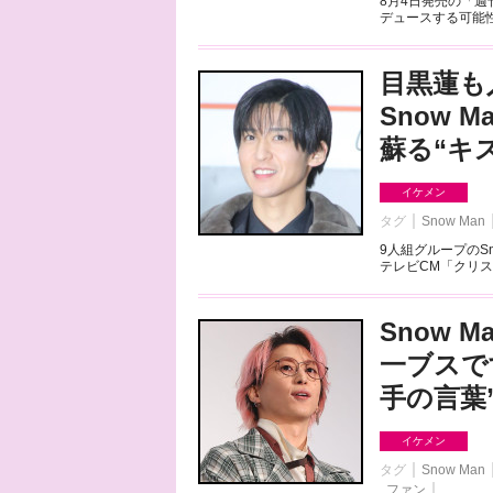
8月4日発売の「
デュースする可能性
目黒蓮も
Snow 
蘇る“キス
イケメン
タグ
Snow Man
9人組グループのS
テレビCM「クリス
Snow
一ブスで
手の言葉
イケメン
タグ
Snow Man
ファン