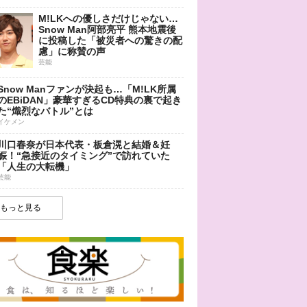
M!LKへの優しさだけじゃない…
Snow Man阿部亮平 熊本地震後
に投稿した「被災者への驚きの配
慮」に称賛の声
芸能
Snow Manファンが決起も…「M!LK所属
のEBiDAN」豪華すぎるCD特典の裏で起き
た“熾烈なバトル”とは
イケメン
川口春奈が日本代表・板倉滉と結婚＆妊
娠！“急接近のタイミング”で訪れていた
「人生の大転機」
芸能
もっと見る