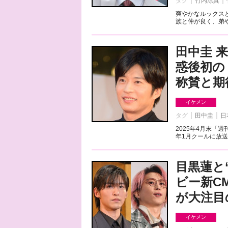
タグ
竹内涼真
爽やかなルックス
族と仲が良く、弟や
田中圭 
惑後初の
称賛と期
イケメン
タグ
田中圭
日
2025年4月末「
年1月クールに放送
目黒蓮と“
ビー新C
が大注目
イケメン