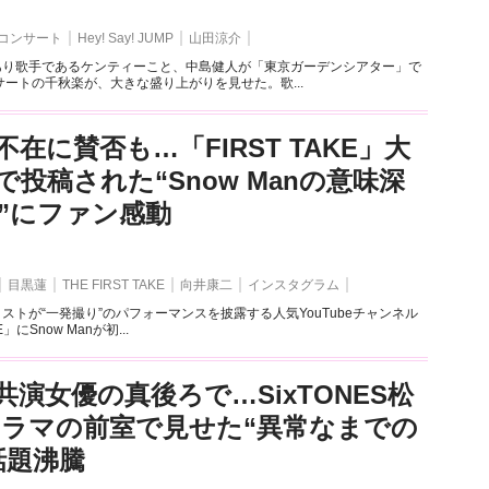
コンサート
Hey! Say! JUMP
山田涼介
であり歌手であるケンティーこと、中島健人が「東京ガーデンシアター」で
ートの千秋楽が、大きな盛り上がりを見せた。歌...
在に賛否も…「FIRST TAKE」大
で投稿された“Snow Manの意味深
”にファン感動
目黒蓮
THE FIRST TAKE
向井康二
インスタグラム
ィストが“一発撮り”のパフォーマンスを披露する人気YouTubeチャンネル
KE」にSnow Manが初...
共演女優の真後ろで…SixTONES松
ドラマの前室で見せた“異常なまでの
話題沸騰