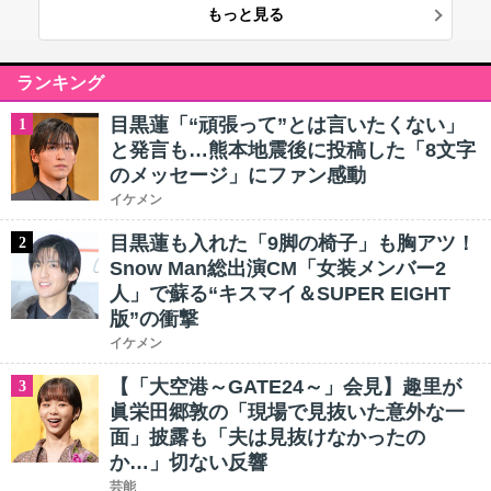
もっと見る
ランキング
目黒蓮「“頑張って”とは言いたくない」
1
と発言も…熊本地震後に投稿した「8文字
のメッセージ」にファン感動
イケメン
目黒蓮も入れた「9脚の椅子」も胸アツ！
2
Snow Man総出演CM「女装メンバー2
人」で蘇る“キスマイ＆SUPER EIGHT
版”の衝撃
イケメン
【「大空港～GATE24～」会見】趣里が
3
眞栄田郷敦の「現場で見抜いた意外な一
面」披露も「夫は見抜けなかったの
か…」切ない反響
芸能