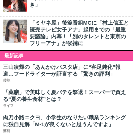
き」
「ミヤネ屋」後釜番組MCに「村上信五と
読売テレビ女子アナ」起用までの「最重
要議論」内幕！「別のタレントと東京の
フリーアナ」が候補に
最新記事
三山凌輝の「あんかけパスタ店」に“客足鈍化”報
道…フードライターが証言する「驚きの評判」
芸能
「薬膳」で美味しく夏バテを撃退！スーパーで買え
る“夏の養生食材”とは？
ライフ
肉乃小路ニクヨ、小学生のなりたい職業ランキング
に独自見解「M-1が良くないと思うんですよ」
芸能