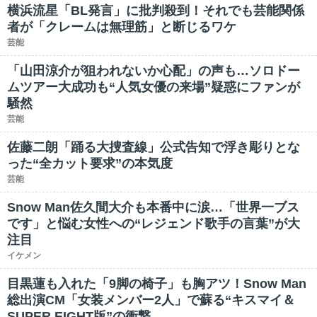
横浜流星「BL発言」に批判殺到！それでも芸能関係
者が「クレームは無理筋」と断じるワケ
芸能
「山田涼介が狙われないか心配」の声も…ソロドー
ムツアー大成功も“人気女優の来場”疑惑にファンが
騒然
芸能
佐藤二朗「踊る大捜査線」公式告知で浮き彫りとな
った“全カット要求”の本気度
芸能
Snow Man佐久間大介も本番中に涙…「世界一ブス
です」と悩む女性への“レジェンド歌手の言葉”が大
注目
イケメン
目黒蓮も入れた「9脚の椅子」も胸アツ！Snow Man
総出演CM「女装メンバー2人」で蘇る“キスマイ＆
SUPER EIGHT版”の衝撃