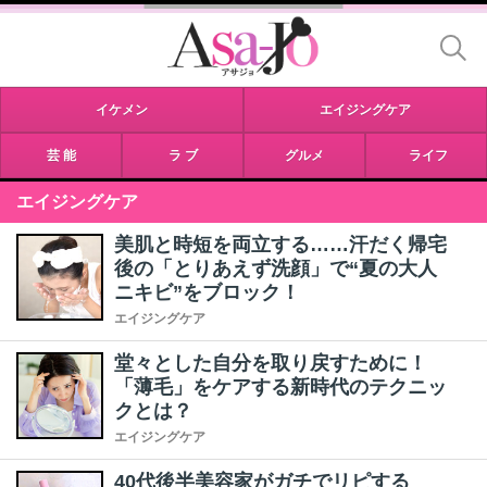
イケメン
エイジングケア
芸 能
ラ ブ
グルメ
ライフ
エイジングケア
美肌と時短を両立する……汗だく帰宅
後の「とりあえず洗顔」で“夏の大人
ニキビ”をブロック！
エイジングケア
堂々とした自分を取り戻すために！
「薄毛」をケアする新時代のテクニッ
クとは？
エイジングケア
40代後半美容家がガチでリピする