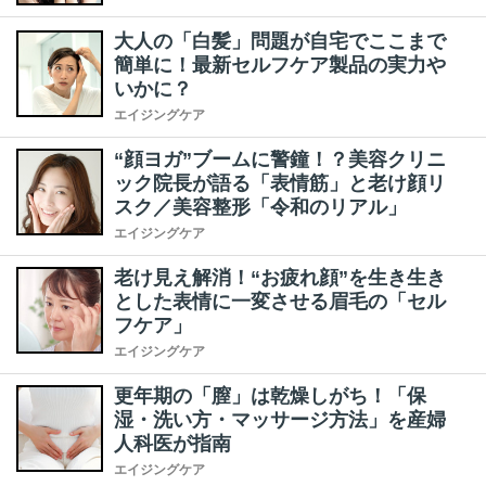
大人の「白髪」問題が自宅でここまで
簡単に！最新セルフケア製品の実力や
いかに？
エイジングケア
“顔ヨガ”ブームに警鐘！？美容クリニ
ック院長が語る「表情筋」と老け顔リ
スク／美容整形「令和のリアル」
エイジングケア
老け見え解消！“お疲れ顔”を生き生き
とした表情に一変させる眉毛の「セル
フケア」
エイジングケア
更年期の「膣」は乾燥しがち！「保
湿・洗い方・マッサージ方法」を産婦
人科医が指南
エイジングケア