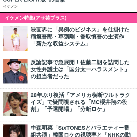
イケメン
イケメン特集(アサ芸プラス)
映画界に「異例のビジネス」を仕掛けた
稲垣吾郎・草彅剛・香取慎吾の主演作
「新たな収益システム」
反論記事で急展開！佐藤二朗を詰問した
女性弁護士は「国分太一ハラスメント」
の担当者だった
28年ぶり復活「アメリカ横断ウルトラク
イズ」で疑問視される「MC櫻井翔の役
割」「予選開場」「分断ロケ」
中森明菜「SixTONESとバラエティー番
組共演」韓国ロケの視聴率と「NHKの動