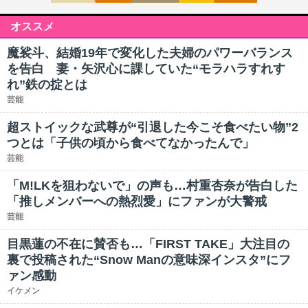
オススメ
魔裟斗、結婚19年で変化した夫婦のパワーバランス
を告白 妻・矢沢心に課していた“モラハラすれす
れ”鉄の掟とは
芸能
超ストイックな武尊が“引退した今こそ食べたい物”2
つとは「子供の頃から食べてなかったんで」
芸能
「M!LKを狙わないで」の声も…村重杏奈が告白した
「推しメンバーへの熱烈愛」にファンが大警戒
芸能
目黒蓮の不在に賛否も…「FIRST TAKE」大注目の
裏で投稿された“Snow Manの意味深インスタ”にフ
ァン感動
イケメン