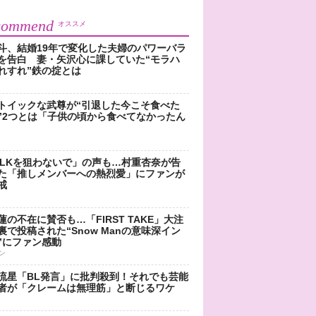
commend
オススメ
斗、結婚19年で変化した夫婦のパワーバラ
を告白 妻・矢沢心に課していた“モラハ
れすれ”鉄の掟とは
トイックな武尊が“引退した今こそ食べた
”2つとは「子供の頃から食べてなかったん
!LKを狙わないで」の声も…村重杏奈が告
た「推しメンバーへの熱烈愛」にファンが
戒
蓮の不在に賛否も…「FIRST TAKE」大注
裏で投稿された“Snow Manの意味深イン
”にファン感動
ン
流星「BL発言」に批判殺到！それでも芸能
者が「クレームは無理筋」と断じるワケ