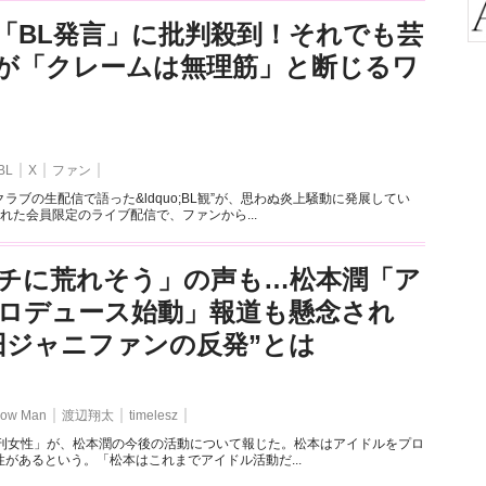
「BL発言」に批判殺到！それでも芸
が「クレームは無理筋」と断じるワ
BL
X
ファン
ラブの生配信で語った&ldquo;BL観”が、思わぬ炎上騒動に発展してい
れた会員限定のライブ配信で、ファンから...
チに荒れそう」の声も…松本潤「ア
ロデュース始動」報道も懸念され
旧ジャニファンの反発”とは
ow Man
渡辺翔太
timelesz
週刊女性」が、松本潤の今後の活動について報じた。松本はアイドルをプロ
があるという。「松本はこれまでアイドル活動だ...