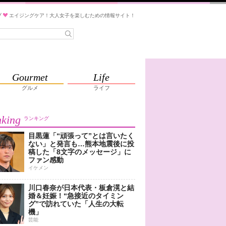
ブ
エイジングケア！大人女子を楽しむための情報サイト！
Gourmet
Life
グルメ
ライフ
king
ランキング
目黒蓮「“頑張って”とは言いたく
ない」と発言も…熊本地震後に投
稿した「8文字のメッセージ」に
ファン感動
イケメン
川口春奈が日本代表・板倉滉と結
婚＆妊娠！“急接近のタイミン
グ”で訪れていた「人生の大転
機」
芸能