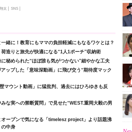
翔太
SNS
と一緒に！教育にもママの負担軽減にもなるワケとは？
荷造りと旅先が快適になる“1人1ポーチ”収納術
に秘められた“ほぼ誰も気がつかない”細やかな工夫
nがアップした「意味深動画」に飛び交う“期待度マック
「学歴マウント動画」に猛批判、過去にはひろゆきも反
みな実への禁断質問」で見せた“WEST.重岡大毅の男
ンで気になる「timelesz project」より話題沸
」の中身
New