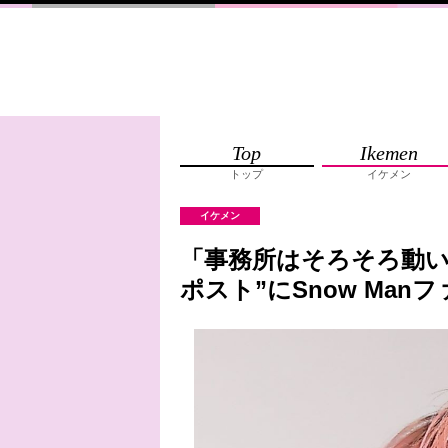
Top
Ikemen
トップ
イケメン
イケメン
「事務所はそろそろ動い
ポスト”にSnow Man