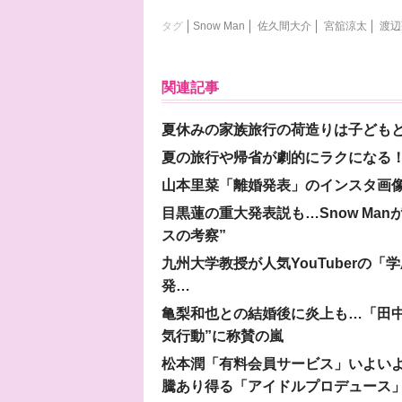
タグ
Snow Man
佐久間大介
宮舘涼太
渡辺
関連記事
夏休みの家族旅行の荷造りは子ども
夏の旅行や帰省が劇的にラクになる！
山本里菜「離婚発表」のインスタ画像
目黒蓮の重大発表説も…Snow Ma
スの考察”
九州大学教授が人気YouTuberの
発…
亀梨和也との結婚後に炎上も…「田中
気行動”に称賛の嵐
松本潤「有料会員サービス」いよいよオープ
騰あり得る「アイドルプロデュース