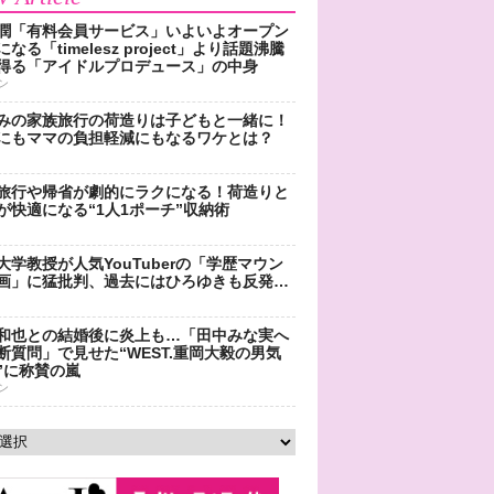
潤「有料会員サービス」いよいよオープン
なる「timelesz project」より話題沸騰
得る「アイドルプロデュース」の中身
ン
みの家族旅行の荷造りは子どもと一緒に！
にもママの負担軽減にもなるワケとは？
旅行や帰省が劇的にラクになる！荷造りと
が快適になる“1人1ポーチ”収納術
大学教授が人気YouTuberの「学歴マウン
画」に猛批判、過去にはひろゆきも反発…
和也との結婚後に炎上も…「田中みな実へ
断質問」で見せた“WEST.重岡大毅の男気
”に称賛の嵐
ン