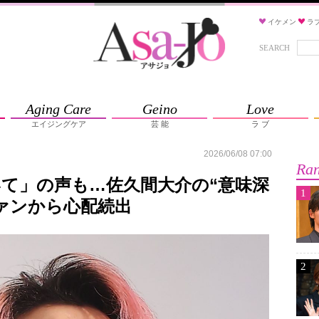
イケメン
ラ
SEARCH
Aging Care
Geino
Love
エイジングケア
芸 能
ラ ブ
2026/06/08 07:00
Ran
て」の声も…佐久間大介の“意味深
1
ファンから心配続出
2