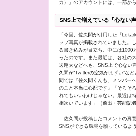
カ）」のアカウントには、一部か
SNS上で増えている「心ない
「今回、佐久間が引用した『Leka
ップ写真が掲載されていました。
る書き込みが目立ち、中には100
ったのです。また最近は、各社の
辺翔太などへも、SNS上で心ない
久間が“Twitterの空気がまずい
間では『佐久間くんも、メンバー
のこと本当に心配です』『そろそ
れてもいいわけじゃない。最近は
相次いでいます」（前出・芸能記
佐久間が投稿したコメントの真意
SNSができる環境を願っているよ