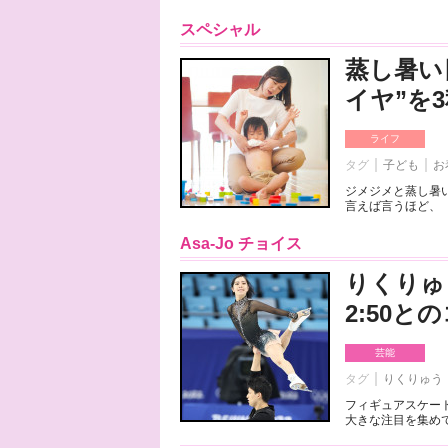
スペシャル
蒸し暑い
イヤ”を
ライフ
タグ
子ども
お
ジメジメと蒸し暑
言えば言うほど、「
Asa-Jo チョイス
りくりゅ
2:50
芸能
タグ
りくりゅう
フィギュアスケート
大きな注目を集めて