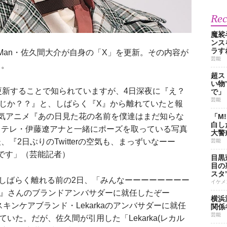
Re
魔裟
ンス
ラす
 Man・佐久間大介が自身の「X」を更新。その内容が
芸能
る。
超ス
い物
更新することで知られていますが、4日深夜に『え？
で」
芸能
？ まじか？？』と、しばらく『X』から離れていたと報
気アニメ『あの日見た花の名前を僕達はまだ知らな
「M
白し
日テレ・伊藤遼アナと一緒にポーズを取っている写真
大警
『2日ぶりのTwitterの空気も、まっずいなーー
芸能
です」（芸能記者）
目黒
目の
スタ
しばらく離れる前の2日、「みんなーーーーーーーー
イケメ
rka』さんのブランドアンバサダーに就任したぞー
横浜
キンケアブランド・Lekarkaのアンバサダーに就任
関係
芸能
していた。だが、佐久間が引用した「Lekarka(レカル