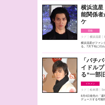
横浜流星
能関係者
ケ
芸能
タグ
横浜流星
横浜流星がファンク
る。7月下旬に行わ
「バチバ
イドルプ
る“一部
イケメン
タグ
松本潤
Sn
8月4日発売の「
デュースする可能性