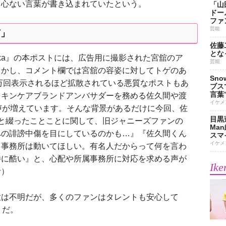
ら心ない言葉が書き込まれていたという。
「山
ドー
ファ
芸能
声」
佐藤
とな
rka』の本ポストには、広告用に撮影された宮舘のア
芸能
しかし、コメント欄では宮舘の容姿に対してトゲのあ
Sn
0万回表示されるほど拡散されている悪質なポストもあ
ブス
言葉
スキンケアブランドアンバサダーを務める佐久間や渡
イケメ
声が増えています。そんな背景があるだけに今回、佐
目黒
”などと綴ったことことに関して、旧ジャニーズファンの
Ma
への誹謗中傷を目にしているのかも…』『佐久間くん
スマイ
イケメ
ろ事務所は動いてほしい。有名人だからって何を言わ
特に酷い』と、心配や所属事務所に対応を求める声が
Ike
者）
は不明だが、多くのファンはタレントも安心して
うだ。