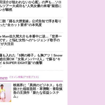
田涼介が狙われないか心配」の声も…ソロ
ムツアー大成功も“人気女優の来場”疑惑に
ンが騒然
二朗「踊る大捜査線」公式告知で浮き彫り
った“全カット要求”の本気度
ow Man佐久間大介も本番中に涙…「世界一
です」と悩む女性への“レジェンド歌手の
”が大注目
ン
蓮も入れた「9脚の椅子」も胸アツ！Snow
n総出演CM「女装メンバー2人」で蘇る“キ
＆SUPER EIGHT版”の衝撃
ン
men
イケメン特集(アサ芸プラス)
映画界に「異例のビジネス」を仕
掛けた稲垣吾郎・草彅剛・香取慎
吾の主演作「新たな収益システ
ム」