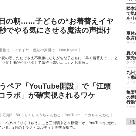
松本
で気に
あり
日の朝……子どもの“お着替えイヤ
イケメ
3秒でやる気にさせる魔法の声掛け
夏休
教育
ライフ
着換え
イヤイヤ
魔法の声掛け
Nao Kiyota
夏の
旅先
い夏の朝。ただでさえ不機嫌になりがちな子どもに「早く着替えて！」と
ヤダ！服がペタペタして気持ち悪い……」とお着替...
ライフ
九州
ト動
ライフ
うペア「YouTube開設」で「江頭
亀梨
とのコラボ」が確実視されるワケ
の禁
行動
イケメ
江頭2：50
りくりゅうちゃんねる
YouTube
エガちゃんねる
・ペアの「りくりゅう」こと三浦璃来と木原龍一が、YouTubeに進出。
いる。2月のミラノ・コルティナ冬季五輪で...