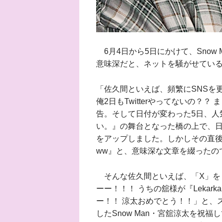
6月4日から5日にかけて、Snow
意味深だと、ネットを騒がせてい
「佐久間といえば、頻繁にSNSを
俺2日もTwitterやってないの？
告。そして日付が変わった5日、人
い。』の舞台となった橋の上で、
をアップしました。しかしその直後、
ww』と、意味深な文章を綴ったの
そんな佐久間といえば、「X」を
ーー！！！ うちの舘様が『Leka
ー！！ 涼太おめでとう！！」と、ス
したSnow Man・宮舘涼太を祝福