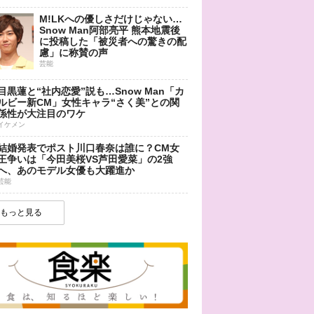
M!LKへの優しさだけじゃない…
Snow Man阿部亮平 熊本地震後
に投稿した「被災者への驚きの配
慮」に称賛の声
芸能
目黒蓮と“社内恋愛”説も…Snow Man「カ
ルビー新CM」女性キャラ“さく美”との関
係性が大注目のワケ
イケメン
結婚発表でポスト川口春奈は誰に？CM女
王争いは「今田美桜VS芦田愛菜」の2強
へ、あのモデル女優も大躍進か
芸能
もっと見る