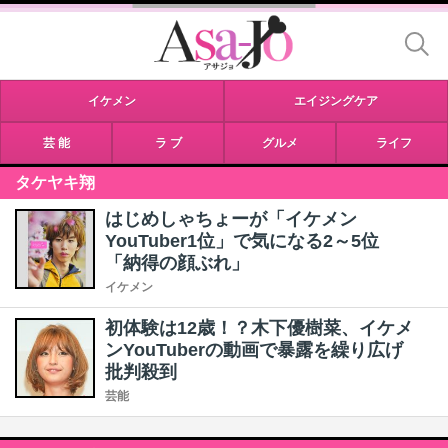
イケメン
エイジングケア
芸 能
ラ ブ
グルメ
ライフ
タケヤキ翔
はじめしゃちょーが「イケメン
YouTuber1位」で気になる2～5位
「納得の顔ぶれ」
イケメン
初体験は12歳！？木下優樹菜、イケメ
ンYouTuberの動画で暴露を繰り広げ
批判殺到
芸能