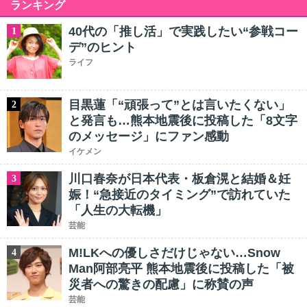
ランキング
40代の「推し活」で実践したい“参戦コー
1
デ”のヒント
ライフ
目黒蓮「“頑張って”とは言いたくない」
2
と発言も…熊本地震後に投稿した「8文字
のメッセージ」にファン感動
イケメン
川口春奈が日本代表・板倉滉と結婚＆妊
3
娠！“急接近のタイミング”で訪れていた
「人生の大転機」
芸能
M!LKへの優しさだけじゃない…Snow
4
Man阿部亮平 熊本地震後に投稿した「被
災者への驚きの配慮」に称賛の声
芸能