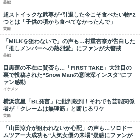
芸能
超ストイックな武尊が“引退した今こそ食べたい物”2
つとは「子供の頃から食べてなかったんで」
芸能
「M!LKを狙わないで」の声も…村重杏奈が告白した
「推しメンバーへの熱烈愛」にファンが大警戒
芸能
目黒蓮の不在に賛否も…「FIRST TAKE」大注目の
裏で投稿された“Snow Manの意味深インスタ”にフ
ァン感動
イケメン
横浜流星「BL発言」に批判殺到！それでも芸能関係
者が「クレームは無理筋」と断じるワケ
芸能
「山田涼介が狙われないか心配」の声も…ソロドー
ムツアー大成功も“人気女優の来場”疑惑にファンが