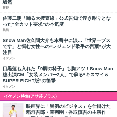
騒然
芸能
佐藤二朗「踊る大捜査線」公式告知で浮き彫りとな
った“全カット要求”の本気度
芸能
Snow Man佐久間大介も本番中に涙…「世界一ブス
です」と悩む女性への“レジェンド歌手の言葉”が大
注目
イケメン
目黒蓮も入れた「9脚の椅子」も胸アツ！Snow Man
総出演CM「女装メンバー2人」で蘇る“キスマイ＆
SUPER EIGHT版”の衝撃
イケメン
イケメン特集(アサ芸プラス)
映画界に「異例のビジネス」を仕掛けた
稲垣吾郎・草彅剛・香取慎吾の主演作