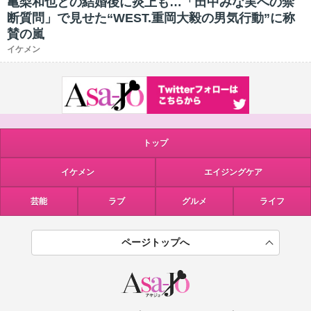
亀梨和也との結婚後に炎上も…「田中みな実への禁
断質問」で見せた“WEST.重岡大毅の男気行動”に称
賛の嵐
イケメン
トップ
イケメン
エイジングケア
芸能
ラブ
グルメ
ライフ
ページトップへ