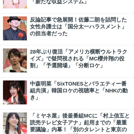
「新たな収益システム」
反論記事で急展開！佐藤二朗を詰問した
女性弁護士は「国分太一ハラスメント」
の担当者だった
28年ぶり復活「アメリカ横断ウルトラク
イズ」で疑問視される「MC櫻井翔の役
割」「予選開場」「分断ロケ」
中森明菜「SixTONESとバラエティー番
組共演」韓国ロケの視聴率と「NHKの動
き」
「ミヤネ屋」後釜番組MCに「村上信五と
読売テレビ女子アナ」起用までの「最重
要議論」内幕！「別のタレントと東京の