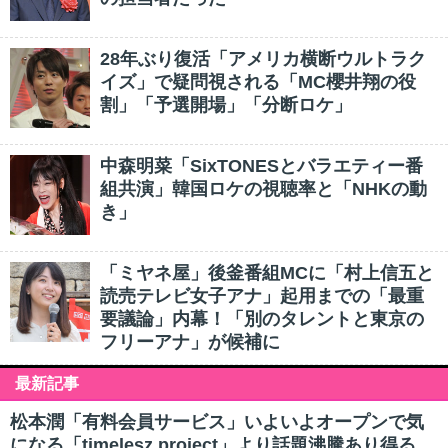
28年ぶり復活「アメリカ横断ウルトラク
イズ」で疑問視される「MC櫻井翔の役
割」「予選開場」「分断ロケ」
中森明菜「SixTONESとバラエティー番
組共演」韓国ロケの視聴率と「NHKの動
き」
「ミヤネ屋」後釜番組MCに「村上信五と
読売テレビ女子アナ」起用までの「最重
要議論」内幕！「別のタレントと東京の
フリーアナ」が候補に
最新記事
松本潤「有料会員サービス」いよいよオープンで気
になる「timelesz project」より話題沸騰あり得る