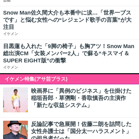
芸能
Snow Man佐久間大介も本番中に涙…「世界一ブス
です」と悩む女性への“レジェンド歌手の言葉”が大
注目
イケメン
目黒蓮も入れた「9脚の椅子」も胸アツ！Snow Man
総出演CM「女装メンバー2人」で蘇る“キスマイ＆
SUPER EIGHT版”の衝撃
イケメン
イケメン特集(アサ芸プラス)
映画界に「異例のビジネス」を仕掛けた
稲垣吾郎・草彅剛・香取慎吾の主演作
「新たな収益システム」
反論記事で急展開！佐藤二朗を詰問した
女性弁護士は「国分太一ハラスメント」
の担当者だった