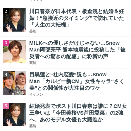
川口春奈が日本代表・板倉滉と結婚＆妊
2
娠！“急接近のタイミング”で訪れていた
「人生の大転機」
芸能
M!LKへの優しさだけじゃない…Snow
3
Man阿部亮平 熊本地震後に投稿した「被
災者への驚きの配慮」に称賛の声
芸能
目黒蓮と“社内恋愛”説も…Snow
4
Man「カルビー新CM」女性キャラ“さく
美”との関係性が大注目のワケ
イケメン
結婚発表でポスト川口春奈は誰に？CM女
5
王争いは「今田美桜VS芦田愛菜」の2強
へ、あのモデル女優も大躍進か
芸能