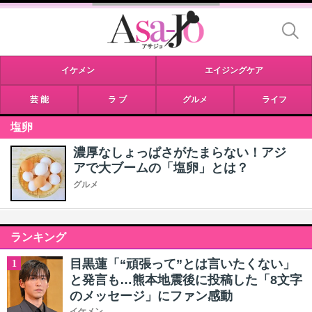
イケメン
エイジングケア
芸 能
ラ ブ
グルメ
ライフ
塩卵
濃厚なしょっぱさがたまらない！アジ
アで大ブームの「塩卵」とは？
グルメ
ランキング
目黒蓮「“頑張って”とは言いたくない」
1
と発言も…熊本地震後に投稿した「8文字
のメッセージ」にファン感動
イケメン