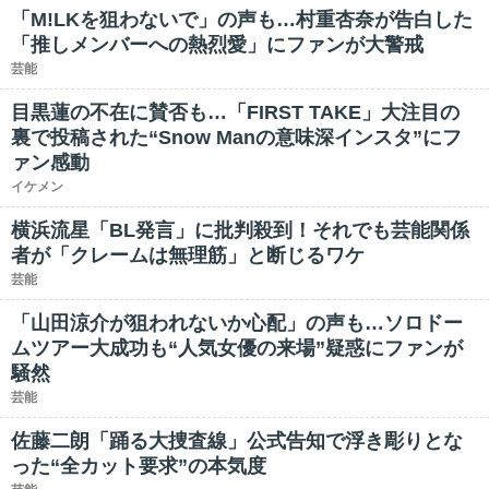
「M!LKを狙わないで」の声も…村重杏奈が告白した
「推しメンバーへの熱烈愛」にファンが大警戒
芸能
目黒蓮の不在に賛否も…「FIRST TAKE」大注目の
裏で投稿された“Snow Manの意味深インスタ”にフ
ァン感動
イケメン
横浜流星「BL発言」に批判殺到！それでも芸能関係
者が「クレームは無理筋」と断じるワケ
芸能
「山田涼介が狙われないか心配」の声も…ソロドー
ムツアー大成功も“人気女優の来場”疑惑にファンが
騒然
芸能
佐藤二朗「踊る大捜査線」公式告知で浮き彫りとな
った“全カット要求”の本気度