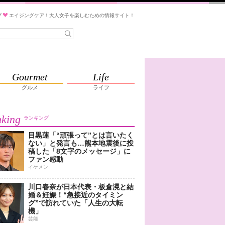
ブ
エイジングケア！大人女子を楽しむための情報サイト！
Gourmet
Life
グルメ
ライフ
king
ランキング
目黒蓮「“頑張って”とは言いたく
ない」と発言も…熊本地震後に投
稿した「8文字のメッセージ」に
ファン感動
イケメン
川口春奈が日本代表・板倉滉と結
婚＆妊娠！“急接近のタイミン
グ”で訪れていた「人生の大転
機」
芸能