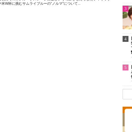
米W杯に挑むサムライブルーの“ノルマ”について...
3
4
5