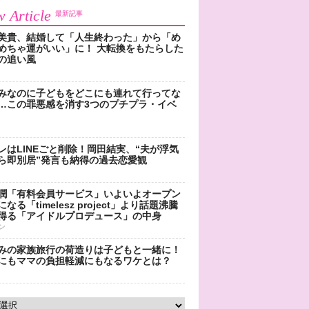
 Article
最新記事
美貴、結婚して「人生終わった」から「め
めちゃ運がいい」に！ 大転換をもたらした
の追い風
みなのに子どもをどこにも連れて行ってな
…この罪悪感を消す3つのプチプラ・イベ
レはLINEごと削除！岡田結実、“夫が浮気
ら即別居”発言も納得の過去恋愛観
潤「有料会員サービス」いよいよオープン
なる「timelesz project」より話題沸騰
得る「アイドルプロデュース」の中身
ン
みの家族旅行の荷造りは子どもと一緒に！
にもママの負担軽減にもなるワケとは？