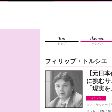
Top
Ikemen
トップ
イケメン
フィリップ・トルシエ
【元日本
に挑むサ
「現実を
イケメン
タグ
サッカー
サッカー日本代表