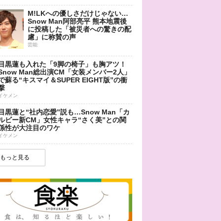
M!LKへの優しさだけじゃない…
Snow Man阿部亮平 熊本地震後
に投稿した「被災者への驚きの配
慮」に称賛の声
芸能
目黒蓮も入れた「9脚の椅子」も胸アツ！
Snow Man総出演CM「女装メンバー2人」
で蘇る“キスマイ＆SUPER EIGHT版”の衝
撃
イケメン
目黒蓮と“社内恋愛”説も…Snow Man「カ
ルビー新CM」女性キャラ“さく美”との関
係性が大注目のワケ
イケメン
もっと見る