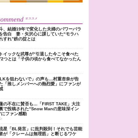
commend
オススメ
斗、結婚19年で変化した夫婦のパワーバラ
を告白 妻・矢沢心に課していた“モラハ
れすれ”鉄の掟とは
トイックな武尊が“引退した今こそ食べた
”2つとは「子供の頃から食べてなかったん
!LKを狙わないで」の声も…村重杏奈が告
た「推しメンバーへの熱烈愛」にファンが
戒
蓮の不在に賛否も…「FIRST TAKE」大注
裏で投稿された“Snow Manの意味深イン
”にファン感動
ン
流星「BL発言」に批判殺到！それでも芸能
者が「クレームは無理筋」と断じるワケ