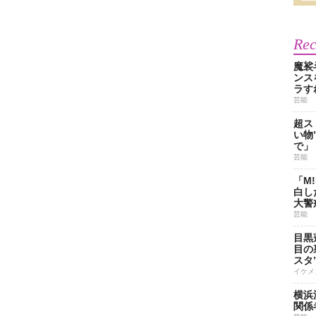
Re
魔裟
ンス
ラす
芸能
超ス
い物
で」
芸能
「M
白し
大警
芸能
目黒
目の
スタ
イケメ
横浜
関係