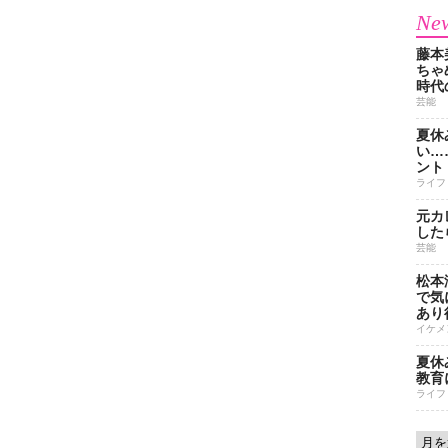
New
藤本
ちゃ
時代
芸能
夏休
い…
ント
ライフ
元カ
した
芸能
松本
で気に
あり
イケメ
夏休
教育
ライフ