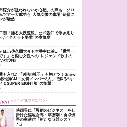
田涼介が狙われないか心配」の声も…ソロ
ムツアー大成功も“人気女優の来場”疑惑に
ンが騒然
二朗「踊る大捜査線」公式告知で浮き彫り
った“全カット要求”の本気度
ow Man佐久間大介も本番中に涙…「世界一
です」と悩む女性への“レジェンド歌手の
”が大注目
ン
蓮も入れた「9脚の椅子」も胸アツ！Snow
n総出演CM「女装メンバー2人」で蘇る“キ
＆SUPER EIGHT版”の衝撃
ン
men
イケメン特集(アサ芸プラス)
映画界に「異例のビジネス」を仕
掛けた稲垣吾郎・草彅剛・香取慎
吾の主演作「新たな収益システ
ム」