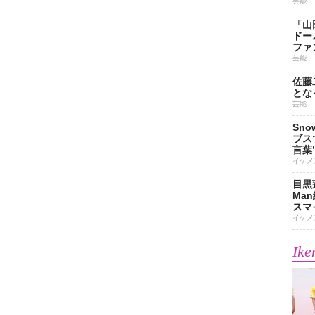
芸能
「山
ドー
ファ
芸能
佐藤
とな
芸能
Sn
ブス
言葉
イケメ
目黒
Ma
スマイ
イケメ
Ike