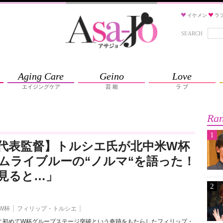
イケメン
ラ
SEARCH
Aging Care
Geino
Love
エイジングケア
芸 能
ラ ブ
Ran
1
代表監督】トルシエ氏が北中米W杯
ムライブルーの“ノルマ“を語った！
見ると…」
2
W杯
フィリップ・トルシエ
に初めてW杯グループステージ突破という奇跡をもたらしたフィリップ・