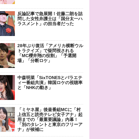
反論記事で急展開！佐藤二朗を詰
問した女性弁護士は「国分太一ハ
ラスメント」の担当者だった
28年ぶり復活「アメリカ横断ウル
トラクイズ」で疑問視される
「MC櫻井翔の役割」「予選開
場」「分断ロケ」
中森明菜「SixTONESとバラエテ
ィー番組共演」韓国ロケの視聴率
と「NHKの動き」
「ミヤネ屋」後釜番組MCに「村
上信五と読売テレビ女子アナ」起
用までの「最重要議論」内幕！
「別のタレントと東京のフリーア
ナ」が候補に