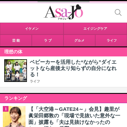
イケメン
エイジングケア
芸 能
ラ ブ
グルメ
ライフ
理想の体
ベビーカーを活用した“ながら”ダイエ
ットなら産後太り知らずの自分になれ
る！
ライフ
ランキング
【「大空港～GATE24～」会見】趣里が
1
眞栄田郷敦の「現場で見抜いた意外な一
面」披露も「夫は見抜けなかったの