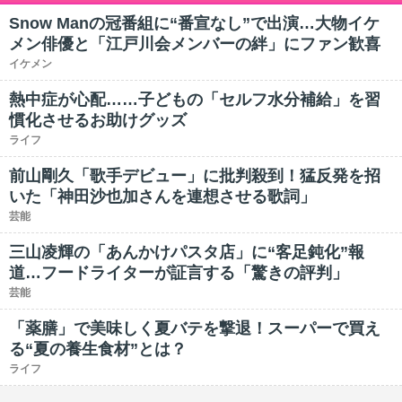
Snow Manの冠番組に“番宣なし”で出演…大物イケ
メン俳優と「江戸川会メンバーの絆」にファン歓喜
イケメン
熱中症が心配……子どもの「セルフ水分補給」を習
慣化させるお助けグッズ
ライフ
前山剛久「歌手デビュー」に批判殺到！猛反発を招
いた「神田沙也加さんを連想させる歌詞」
芸能
三山凌輝の「あんかけパスタ店」に“客足鈍化”報
道…フードライターが証言する「驚きの評判」
芸能
「薬膳」で美味しく夏バテを撃退！スーパーで買え
る“夏の養生食材”とは？
ライフ