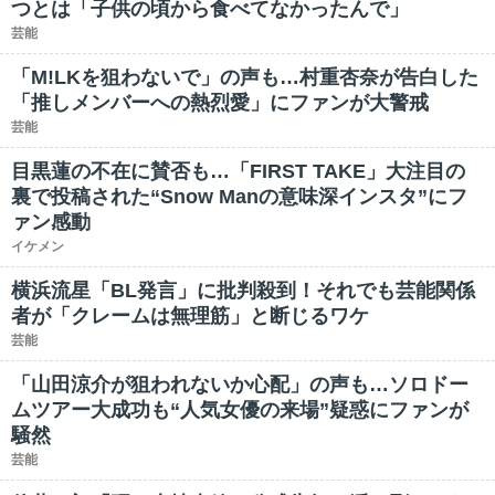
つとは「子供の頃から食べてなかったんで」
芸能
「M!LKを狙わないで」の声も…村重杏奈が告白した
「推しメンバーへの熱烈愛」にファンが大警戒
芸能
目黒蓮の不在に賛否も…「FIRST TAKE」大注目の
裏で投稿された“Snow Manの意味深インスタ”にフ
ァン感動
イケメン
横浜流星「BL発言」に批判殺到！それでも芸能関係
者が「クレームは無理筋」と断じるワケ
芸能
「山田涼介が狙われないか心配」の声も…ソロドー
ムツアー大成功も“人気女優の来場”疑惑にファンが
騒然
芸能