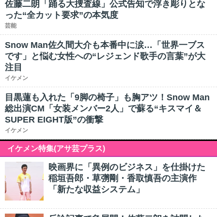
佐藤二朗「踊る大捜査線」公式告知で浮き彫りとな
った“全カット要求”の本気度
芸能
Snow Man佐久間大介も本番中に涙…「世界一ブス
です」と悩む女性への“レジェンド歌手の言葉”が大
注目
イケメン
目黒蓮も入れた「9脚の椅子」も胸アツ！Snow Man
総出演CM「女装メンバー2人」で蘇る“キスマイ＆
SUPER EIGHT版”の衝撃
イケメン
イケメン特集(アサ芸プラス)
映画界に「異例のビジネス」を仕掛けた
稲垣吾郎・草彅剛・香取慎吾の主演作
「新たな収益システム」