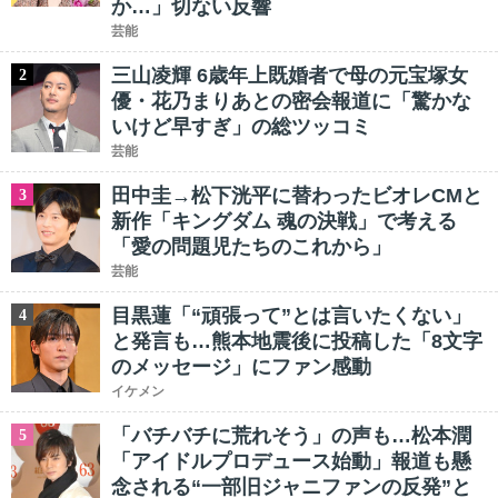
か…」切ない反響
芸能
三山凌輝 6歳年上既婚者で母の元宝塚女
2
優・花乃まりあとの密会報道に「驚かな
いけど早すぎ」の総ツッコミ
芸能
田中圭→松下洸平に替わったビオレCMと
3
新作「キングダム 魂の決戦」で考える
「愛の問題児たちのこれから」
芸能
目黒蓮「“頑張って”とは言いたくない」
4
と発言も…熊本地震後に投稿した「8文字
のメッセージ」にファン感動
イケメン
「バチバチに荒れそう」の声も…松本潤
5
「アイドルプロデュース始動」報道も懸
念される“一部旧ジャニファンの反発”と