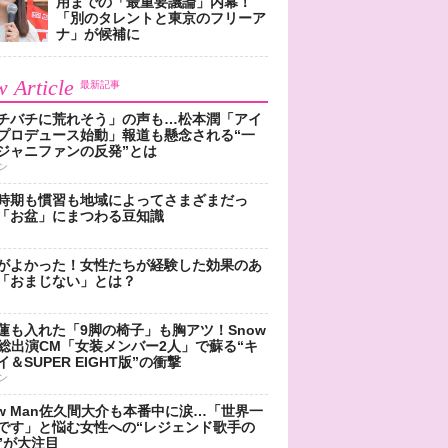
用までの「最重要議論」内幕！
「別のタレントと東京のフリーア
ナ」が候補に
 Article
最新記事
チバチに荒れそう」の声も…松本潤「アイ
プロデュース始動」報道も懸念される“一
ジャニファンの反発”とは
ン
時期も慣習も地域によってさまざまだっ
「お盆」にまつわる豆知識
がよかった！女性たちが経験した効果のあ
「おまじない」とは？
蓮も入れた「9脚の椅子」も胸アツ！Snow
n総出演CM「女装メンバー2人」で蘇る“キ
＆SUPER EIGHT版”の衝撃
ン
ow Man佐久間大介も本番中に涙…「世界一
です」と悩む女性への“レジェンド歌手の
”が大注目