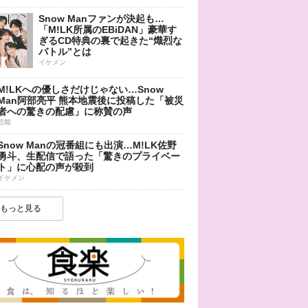
Snow Manファンが決起も…
「M!LK所属のEBiDAN」豪華す
ぎるCD特典の裏で起きた“熾烈な
バトル”とは
イケメン
M!LKへの優しさだけじゃない…Snow
Man阿部亮平 熊本地震後に投稿した「被災
者への驚きの配慮」に称賛の声
芸能
Snow Manの冠番組にも出演…M!LK佐野
勇斗、生配信で語った「驚きのプライベー
ト」に心配の声が殺到
イケメン
もっと見る