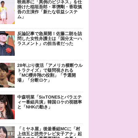
映画界に「異例のビジネス」を仕
掛けた稲垣吾郎・草彅剛・香取慎
吾の主演作「新たな収益システ
ム」
反論記事で急展開！佐藤二朗を詰
問した女性弁護士は「国分太一ハ
ラスメント」の担当者だった
28年ぶり復活「アメリカ横断ウル
トラクイズ」で疑問視される
「MC櫻井翔の役割」「予選開
場」「分断ロケ」
中森明菜「SixTONESとバラエテ
ィー番組共演」韓国ロケの視聴率
と「NHKの動き」
「ミヤネ屋」後釜番組MCに「村
上信五と読売テレビ女子アナ」起