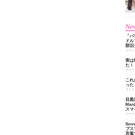
New
「バ
ドル
部旧
イケメ
実は
た！
ライフ
これ
った
ライフ
目黒
Ma
スマイ
イケメ
Sn
ブス
言葉