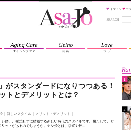
イケメン
ラ
SEARCH
Aging Care
Geino
Love
エイジングケア
芸 能
ラ ブ
Ran
1
」がスタンダードになりつつある！
ットとデメリットとは？
2
婚
新しいスタイル
メリット・デメリット
ナシ婚」。挙式せずに結婚する新しい時代のスタイルです。果たして、ど
リットがあるのでしょうか。ナシ婚とは、挙式や披...