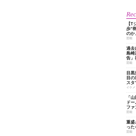
Re
【T
歩“
のか
芸能
過去
島崎
告」
芸能
目黒
目の
スタ
イケメ
「山
ドー
ファ
芸能
重盛
った
芸能