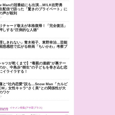
ow Manの冠番組にも出演…M!LK佐野勇
生配信で語った「驚きのプライベート」に
の声が殺到
ン
リチャード敬太が本格復帰！「完全復活」
押しする“圧倒的な人徳”
理しきれない」青木裕子、東野幸治…芸能
困惑感想で広がる映画「ちいかわ」考察ブ
シャツが乾くまで】“毒親の連鎖”が裏テー
のか、中島歩“樹生”の子どもを巻き込む恋
にイライラする！
蓮と“社内恋愛”説も…Snow Man「カルビ
CM」女性キャラ“さく美”との関係性が大
のワケ
ン
men
イケメン特集(アサ芸プラス)