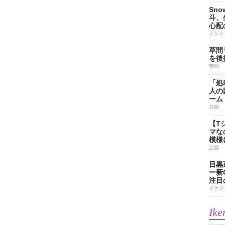
Sn
斗、
心配
イケメ
草間
を後
芸能
「処
人の
ーム
芸能
【T
マな
模様
芸能
目黒
ー新
注目
イケメ
Ike