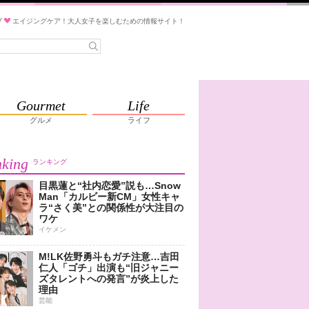
ブ
エイジングケア！大人女子を楽しむための情報サイト！
Gourmet
Life
グルメ
ライフ
king
ランキング
目黒蓮と“社内恋愛”説も…Snow
Man「カルビー新CM」女性キャ
ラ“さく美”との関係性が大注目の
ワケ
イケメン
M!LK佐野勇斗もガチ注意…吉田
仁人「ゴチ」出演も“旧ジャニー
ズタレントへの発言”が炎上した
理由
芸能