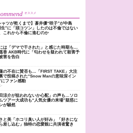
commend
オススメ
シャツが乾くまで】蒼井優“咲子”が中島
樹生”に「頭コツン」したのは不倫ではない
、これから不倫に進むのか
には「デマで干された」と感じた時期も…
遥香 AKB時代に「匂わせを疑われて殺害予
被害を告白
蓮の不在に賛否も…「FIRST TAKE」大注
裏で投稿された“Snow Manの意味深イン
”にファン感動
ン
田涼介が狙われないか心配」の声も…ソロ
ムツアー大成功も“人気女優の来場”疑惑に
ンが騒然
さと美「ホコリ臭い人が好み」「好きにな
ら差し込む」独特の恋愛観に共演者驚き