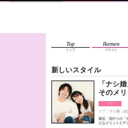
Top
Ikemen
トップ
イケメン
新しいスタイル
「ナシ婚
そのメリ
ラブ
タグ
ナシ婚
結
最近、流行りの「
んなメリットとデメ