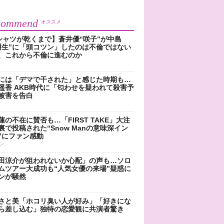
commend
オススメ
シャツが乾くまで】蒼井優“咲子”が中島
樹生”に「頭コツン」したのは不倫ではない
、これから不倫に進むのか
には「デマで干された」と感じた時期も…
遥香 AKB時代に「匂わせを疑われて殺害予
被害を告白
蓮の不在に賛否も…「FIRST TAKE」大注
裏で投稿された“Snow Manの意味深イン
”にファン感動
ン
田涼介が狙われないか心配」の声も…ソロ
ムツアー大成功も“人気女優の来場”疑惑に
ンが騒然
さと美「ホコリ臭い人が好み」「好きにな
ら差し込む」独特の恋愛観に共演者驚き