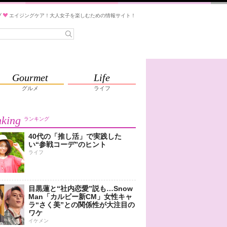
ブ
エイジングケア！大人女子を楽しむための情報サイト！
Gourmet
Life
グルメ
ライフ
king
ランキング
40代の「推し活」で実践した
い“参戦コーデ”のヒント
ライフ
目黒蓮と“社内恋愛”説も…Snow
Man「カルビー新CM」女性キャ
ラ“さく美”との関係性が大注目の
ワケ
イケメン