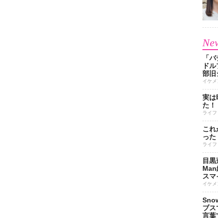
New
「バ
ドル
部旧
イケメ
実は
た！
ライフ
これ
った
ライフ
目黒
Ma
スマイ
イケメ
Sn
ブス
言葉