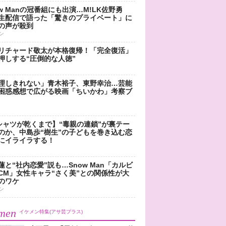
ow Manの冠番組にも出演…M!LK佐野勇
生配信で語った「驚きのプライベート」に
の声が殺到
ン
リチャード敬太が本格復帰！「完全復活」
押しする“圧倒的な人徳”
理しきれない」青木裕子、東野幸治…芸能
困惑感想で広がる映画「ちいかわ」考察ブ
シャツが乾くまで】“毒親の連鎖”が裏テー
のか、中島歩“樹生”の子どもを巻き込む恋
にイライラする！
蓮と“社内恋愛”説も…Snow Man「カルビ
CM」女性キャラ“さく美”との関係性が大
のワケ
ン
men
イケメン特集(アサ芸プラス)