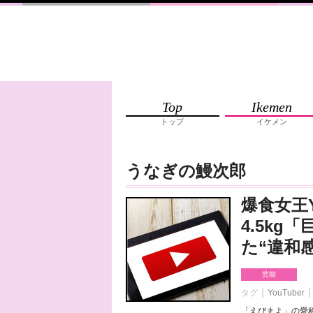
Top
Ikemen
トップ
イケメン
うなぎの鰻次郎
爆食女王Y
4.5k
た“違和
芸能
タグ
YouTuber
「えびまよ」の愛称