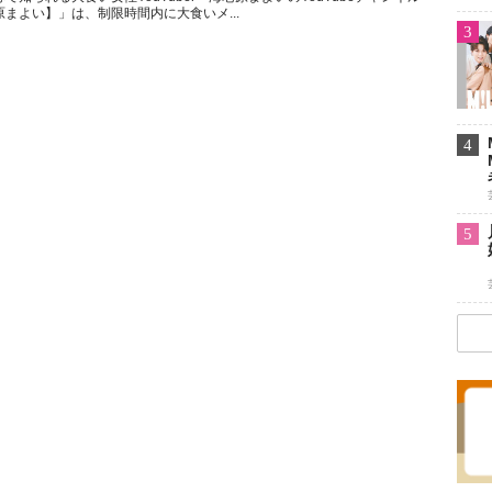
まよい】」は、制限時間内に大食いメ...
3
4
5