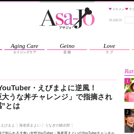
イケメン
ラ
SEARCH
Aging Care
Geino
Love
エイジングケア
芸 能
ラ ブ
Ran
1
ouTuber・えびまよに逆風！
g「巨大うな丼チャレンジ」で指摘され
感”とは
2
えびまよ
海老原まよい
うなぎの鰻次郎
で知られる大食い女性YouTuber・海老原まよいのYouTubeチャンネル