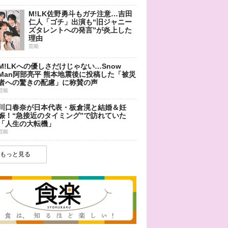
M!LK佐野勇斗もガチ注意…吉田
仁人「ゴチ」出演も“旧ジャニー
ズタレントへの発言”が炎上した
理由
芸能
M!LKへの優しさだけじゃない…Snow
Man阿部亮平 熊本地震後に投稿した「被災
者への驚きの配慮」に称賛の声
芸能
川口春奈が日本代表・板倉滉と結婚＆妊
娠！“急接近のタイミング”で訪れていた
「人生の大転機」
芸能
もっと見る