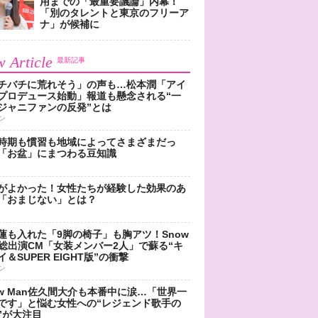
用までの「最重要議論」内幕！
「別のタレントと東京のフリーア
ナ」が候補に
 Article
最新記事
チバチに荒れそう」の声も…松本潤「アイ
プロデュース始動」報道も懸念される“一
ジャニファンの反発”とは
ン
時期も慣習も地域によってさまざまだっ
「お盆」にまつわる豆知識
がよかった！女性たちが経験した効果のあ
「おまじない」とは？
蓮も入れた「9脚の椅子」も胸アツ！Snow
n総出演CM「女装メンバー2人」で蘇る“キ
＆SUPER EIGHT版”の衝撃
ン
ow Man佐久間大介も本番中に涙…「世界一
です」と悩む女性への“レジェンド歌手の
”が大注目