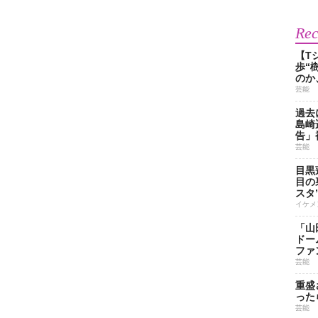
Re
【T
歩“
のか
芸能
過去
島崎
告」
芸能
目黒
目の
スタ
イケメ
「山
ドー
ファ
芸能
重盛
った
芸能