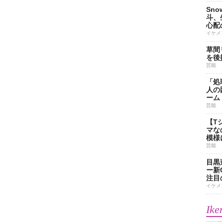
Sn
斗、
心配
イケメ
草間
を後
芸能
「処
人の
ーム
芸能
【T
マな
模様
芸能
目黒
ー新
注目
イケメ
Ike