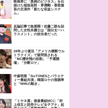
映画界に「異例のビジネス」を仕
掛けた稲垣吾郎・草彅剛・香取慎
吾の主演作「新たな収益システ
ム」
反論記事で急展開！佐藤二朗を詰
問した女性弁護士は「国分太一ハ
ラスメント」の担当者だった
28年ぶり復活「アメリカ横断ウル
トラクイズ」で疑問視される
「MC櫻井翔の役割」「予選開
場」「分断ロケ」
中森明菜「SixTONESとバラエテ
ィー番組共演」韓国ロケの視聴率
と「NHKの動き」
「ミヤネ屋」後釜番組MCに「村
上信五と読売テレビ女子アナ」起