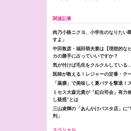
関連記事
肉乃小路ニクヨ、小学生のなりたい職
すよ」
中田敦彦・福田萌夫妻は【理想的な
カの勝手に占っていいですか？
気が付けば毛先をクルクルしている
医師が教える！レジャーの定番・テ
「薬膳」で美味しく夏バテを撃退！ス
ミセス大森元貴が「紅白司会」有力
し疑惑”とは
三山凌輝の「あんかけパスタ店」に“
判」
スペシャル