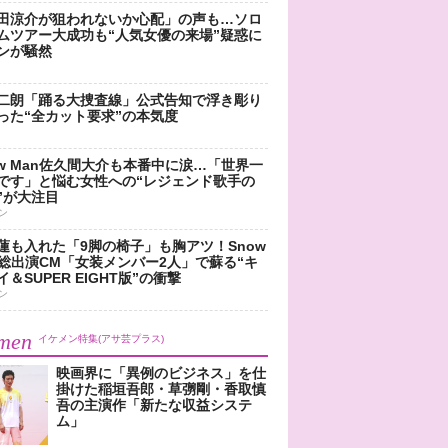
田涼介が狙われないか心配」の声も…ソロ
ムツアー大成功も“人気女優の来場”疑惑に
ンが騒然
二朗「踊る大捜査線」公式告知で浮き彫り
った“全カット要求”の本気度
ow Man佐久間大介も本番中に涙…「世界一
です」と悩む女性への“レジェンド歌手の
”が大注目
ン
蓮も入れた「9脚の椅子」も胸アツ！Snow
n総出演CM「女装メンバー2人」で蘇る“キ
＆SUPER EIGHT版”の衝撃
ン
men
イケメン特集(アサ芸プラス)
映画界に「異例のビジネス」を仕
掛けた稲垣吾郎・草彅剛・香取慎
吾の主演作「新たな収益システ
ム」