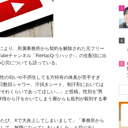
3
4
により、所属事務所から契約を解除された元フリー
ubeチャンネル「ReHacQ-リハック-」の生配信に出
の心労についても語っている。
5
男性の匂いや不摂生してる方特有の体臭が苦手すぎ
日数回シャワー、汗拭きシート、制汗剤においては
それくらいであってほしい…」と投稿。性別を“男
事情から汗をかいてしまう層からも批判が殺到する事
たび、Xで大炎上してしまいまして」「事務所から
まして、無職になってしまいました」と切り出し、