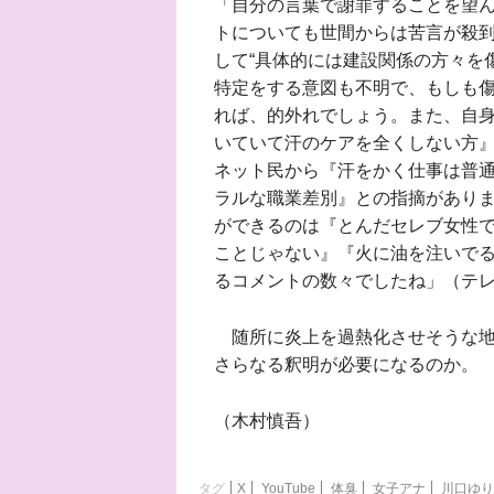
「自分の言葉で謝罪することを望
トについても世間からは苦言が殺
して“具体的には建設関係の方々を
特定をする意図も不明で、もしも
れば、的外れでしょう。また、自
いていて汗のケアを全くしない方
ネット民から『汗をかく仕事は普
ラルな職業差別』との指摘がありま
ができるのは『とんだセレブ女性
ことじゃない』『火に油を注いで
るコメントの数々でしたね」（テ
随所に炎上を過熱化させそうな地
さらなる釈明が必要になるのか。
（木村慎吾）
タグ
X
YouTube
体臭
女子アナ
川口ゆり