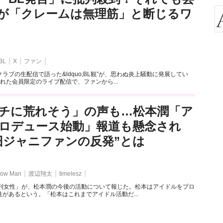
が「クレームは無理筋」と断じるワ
BL
X
ファン
ラブの生配信で語った&ldquo;BL観”が、思わぬ炎上騒動に発展してい
れた会員限定のライブ配信で、ファンから...
チに荒れそう」の声も…松本潤「ア
ロデュース始動」報道も懸念され
旧ジャニファンの反発”とは
ow Man
渡辺翔太
timelesz
週刊女性」が、松本潤の今後の活動について報じた。松本はアイドルをプロ
があるという。「松本はこれまでアイドル活動だ...