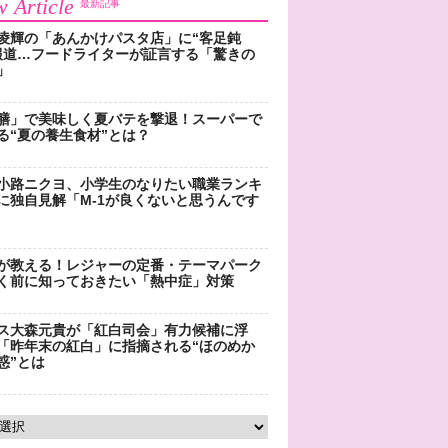
 Article
最新記事
凌輝の「あんかけパスタ店」に“客足鈍
報道…フードライターが証言する「驚きの
」
膳」で美味しく夏バテを撃退！スーパーで
る“夏の養生食材”とは？
小路ニクヨ、小学生のなりたい職業ランキ
に独自見解「M-1が良くないと思うんです
が教える！レジャーの定番・テーマパーク
く前に知っておきたい「熱中症」対策
ス大森元貴が「紅白司会」有力候補に浮
「昨年末の紅白」に指摘される“ほのめか
惑”とは