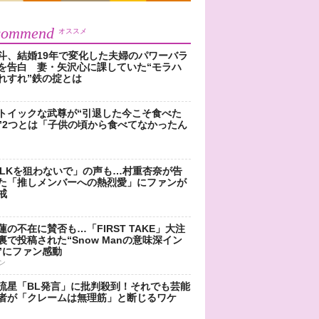
commend
オススメ
斗、結婚19年で変化した夫婦のパワーバラ
を告白 妻・矢沢心に課していた“モラハ
れすれ”鉄の掟とは
トイックな武尊が“引退した今こそ食べた
”2つとは「子供の頃から食べてなかったん
!LKを狙わないで」の声も…村重杏奈が告
た「推しメンバーへの熱烈愛」にファンが
戒
蓮の不在に賛否も…「FIRST TAKE」大注
裏で投稿された“Snow Manの意味深イン
”にファン感動
ン
流星「BL発言」に批判殺到！それでも芸能
者が「クレームは無理筋」と断じるワケ