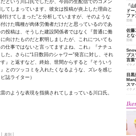
んだという川口氏でしたが、今回の生配信でのコメン
「山
到してしまっています。彼女は投稿が炎上した理由と
ドー
ファ
傷付けてしまった”と分析していますが、そのような
芸能
傷付けた職種が肉体労働者だけだと思っているのであ
佐藤
身の投稿は、そうした建設関係者ではなく『普通に働
とな
』に向けたものだと釈明しましたが、これについても
芸能
通の仕事ではないと言ってますよね、これ』『ナチュ
Sn
した。さらに“1日数回のシャワー”発言に対し、それ
ブス
言葉
です』と返すなど、終始、世間からすると『そういう
イケメ
る』とのツッコミを入れたくなるような、ズレを感じ
目黒
レビ誌ライター）
Ma
スマイ
イケメ
雷のような表現を指摘されてしまっている川口氏。
Ike
差別