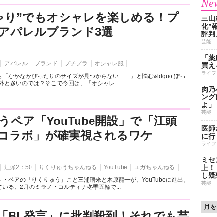
New
ゃり”でもオシャレを楽しめる！プ
三山
化”
アパレルブランド3選
評判
芸能
「薬
アパレル
ブランド
プチプラ
オシャレ服
買え
ライフ
「なかなかぴったりのサイズが見つからない……」と悩む&ldquo;ぽっ
外と多いのでは？そこで今回は、「オシャレ...
肉乃
ング
よ」
芸能
うペア「YouTube開設」で「江頭
医師
とのコラボ」が確実視されるワケ
に行
ライフ
ミセ
江頭2：50
りくりゅうちゃんねる
YouTube
エガちゃんねる
上！
し疑
・ペアの「りくりゅう」こと三浦璃来と木原龍一が、YouTubeに進出。
芸能
いる。2月のミラノ・コルティナ冬季五輪で...
「BL発言」に批判殺到！それでも芸