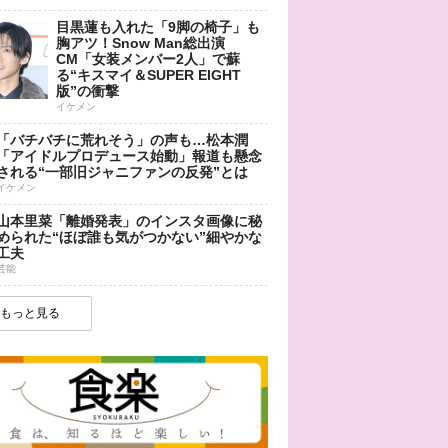
目黒蓮も入れた「9脚の椅子」も
胸アツ！Snow Man総出演
CM「女装メンバー2人」で蘇
る“キスマイ＆SUPER EIGHT
版”の衝撃
イケメン
「バチバチに荒れそう」の声も…松本潤
「アイドルプロデュース始動」報道も懸念
される“一部旧ジャニファンの反発”とは
イケメン
山本里菜「離婚発表」のインスタ画像に秘
められた“ほぼ誰も気がつかない”細やかな
工夫
芸能
もっと見る