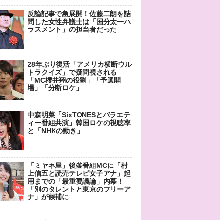
反論記事で急展開！佐藤二朗を詰
問した女性弁護士は「国分太一ハ
ラスメント」の担当者だった
28年ぶり復活「アメリカ横断ウル
トラクイズ」で疑問視される
「MC櫻井翔の役割」「予選開
場」「分断ロケ」
中森明菜「SixTONESとバラエテ
ィー番組共演」韓国ロケの視聴率
と「NHKの動き」
「ミヤネ屋」後釜番組MCに「村
上信五と読売テレビ女子アナ」起
用までの「最重要議論」内幕！
「別のタレントと東京のフリーア
ナ」が候補に