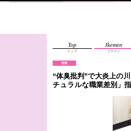
Top
Ikemen
トップ
イケメン
芸能
“体臭批判”で大炎上の
チュラルな職業差別」