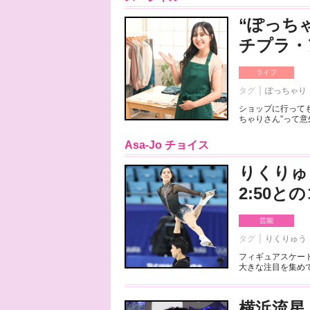
“ぽっち
チプラ・
ライフ
タグ
ぽっちゃり
ショップに行っても
ちゃりさん”って意
Asa-Jo チョイス
りくりゅ
2:50
芸能
タグ
りくりゅう
フィギュアスケート
大きな注目を集めて
横浜流星