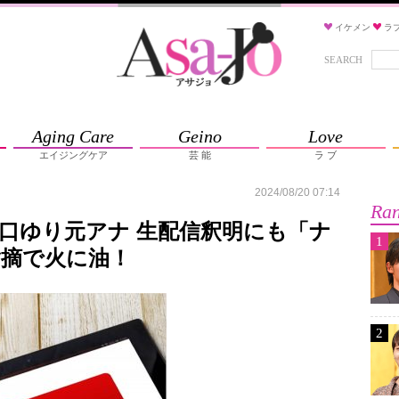
イケメン
ラ
SEARCH
Aging Care
Geino
Love
エイジングケア
芸 能
ラ ブ
2024/08/20 07:14
Ran
川口ゆり元アナ 生配信釈明にも「ナ
1
指摘で火に油！
2