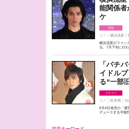
能関係者
ケ
芸能
タグ
横浜流星
横浜流星がファンク
る。7月下旬に行わ
「バチバ
イドルプ
る“一部
イケメン
タグ
松本潤
Sn
8月4日発売の「
デュースする可能性
注目キーワード