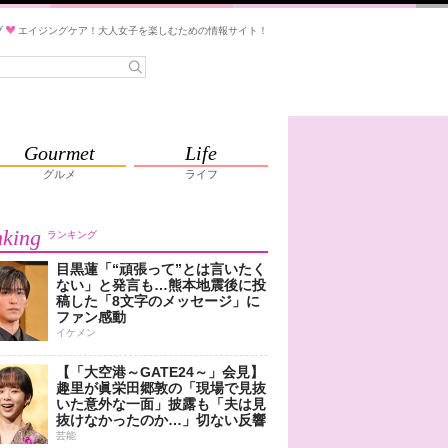
ブ
エイジングケア！大人女子を楽しむための情報サイト！
Gourmet
Life
グルメ
ライフ
king
ランキング
目黒蓮「“頑張って”とは言いたく
ない」と発言も…熊本地震後に投
稿した「8文字のメッセージ」に
ファン感動
イケメン
【「大空港～GATE24～」会見】
趣里が眞栄田郷敦の「現場で見抜
いた意外な一面」披露も「夫は見
抜けなかったのか…」切ない反響
芸能