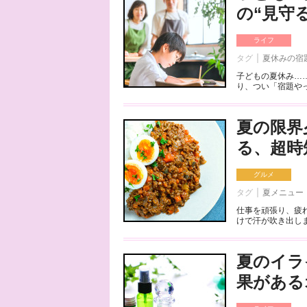
の“見守
ライフ
タグ
夏休みの宿
子どもの夏休み…
り、つい「宿題やっ
夏の限界
る、超時
グルメ
タグ
夏メニュー
仕事を頑張り、疲
けで汗が吹き出しま
夏のイラ
果がある