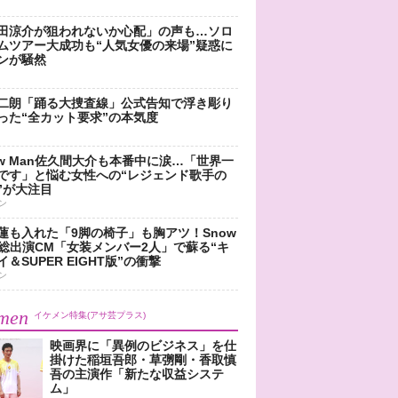
田涼介が狙われないか心配」の声も…ソロ
ムツアー大成功も“人気女優の来場”疑惑に
ンが騒然
二朗「踊る大捜査線」公式告知で浮き彫り
った“全カット要求”の本気度
ow Man佐久間大介も本番中に涙…「世界一
です」と悩む女性への“レジェンド歌手の
”が大注目
ン
蓮も入れた「9脚の椅子」も胸アツ！Snow
n総出演CM「女装メンバー2人」で蘇る“キ
＆SUPER EIGHT版”の衝撃
ン
men
イケメン特集(アサ芸プラス)
映画界に「異例のビジネス」を仕
掛けた稲垣吾郎・草彅剛・香取慎
吾の主演作「新たな収益システ
ム」