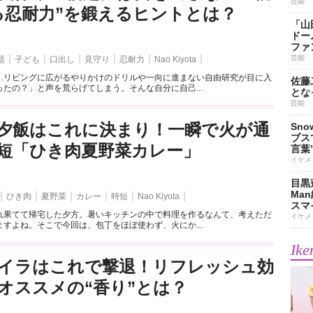
芸能
る忍耐力”を鍛えるヒントとは？
「山
ドー
ファ
芸能
題
子ども
口出し
見守り
忍耐力
Nao Kiyota
…リビングに広がるやりかけのドリルや一向に進まない自由研究が目に入
佐藤
たの？」と声を荒らげてしまう。そんな自分に自己...
とな
芸能
夕飯はこれに決まり！一瞬で火が通
Sn
ブス
短「ひき肉夏野菜カレー」
言葉
イケメ
目黒
Ma
ひき肉
夏野菜
カレー
時短
Nao Kiyota
スマイ
れ果てて帰宅した夕方。暑いキッチンの中で料理を作るなんて、考えただ
イケメ
すよね。そこで今回は、包丁をほぼ使わず、火にか...
Ike
イラはこれで撃退！リフレッシュ効
オススメの“香り”とは？