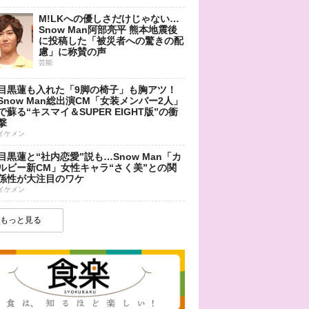
M!LKへの優しさだけじゃない…
Snow Man阿部亮平 熊本地震後
に投稿した「被災者への驚きの配
慮」に称賛の声
芸能
目黒蓮も入れた「9脚の椅子」も胸アツ！
Snow Man総出演CM「女装メンバー2人」
で蘇る“キスマイ＆SUPER EIGHT版”の衝
撃
イケメン
目黒蓮と“社内恋愛”説も…Snow Man「カ
ルビー新CM」女性キャラ“さく美”との関
係性が大注目のワケ
イケメン
もっと見る