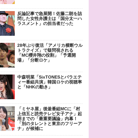
反論記事で急展開！佐藤二朗を詰
問した女性弁護士は「国分太一ハ
ラスメント」の担当者だった
28年ぶり復活「アメリカ横断ウル
トラクイズ」で疑問視される
「MC櫻井翔の役割」「予選開
場」「分断ロケ」
中森明菜「SixTONESとバラエテ
ィー番組共演」韓国ロケの視聴率
と「NHKの動き」
「ミヤネ屋」後釜番組MCに「村
上信五と読売テレビ女子アナ」起
用までの「最重要議論」内幕！
「別のタレントと東京のフリーア
ナ」が候補に