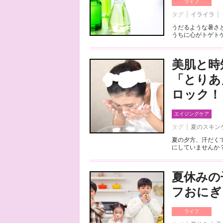
ライフ
タグ
イライラ
うだるような暑さ
うちに心がトゲトゲ
美肌と時
「とりあ
ロック！
エイジングケア
タグ
夏のスキン
夏の夕方、汗だく
にしていませんか？
夏休みの
フおにぎ
ライフ