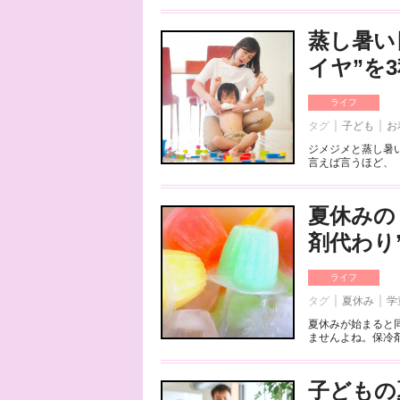
蒸し暑い
イヤ”を
ライフ
タグ
子ども
お
ジメジメと蒸し暑
言えば言うほど、「
夏休みの
剤代わり
ライフ
タグ
夏休み
学
夏休みが始まると
ませんよね。保冷剤
子どもの