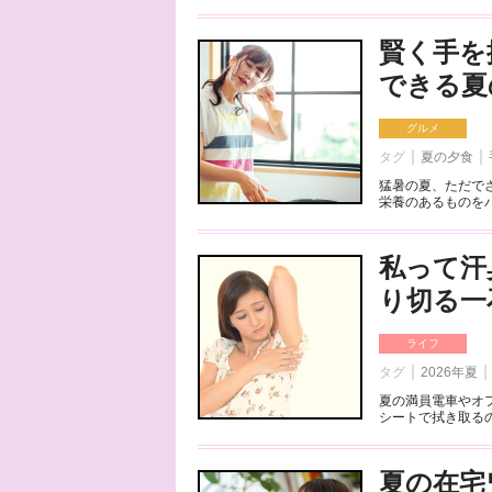
賢く手を
できる夏
グルメ
タグ
夏の夕食
猛暑の夏、ただで
栄養のあるものをパ
私って汗
り切る一
ライフ
タグ
2026年夏
夏の満員電車やオ
シートで拭き取るの
夏の在宅