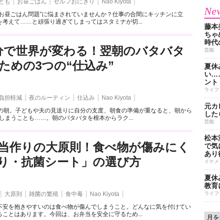
ども
お昼ごはん
セルフおにぎり
Nao Kiyota
New
“お昼ごはん問題”に悩まされていませんか？仕事の合間にキッチンに立
考えて……と頑張り過ぎてしまってはスタミナが切...
藤本
ちゃ
時代
分で世界が変わる！翌朝のバタバタ
芸能
ための3つの“仕込み”
夏休
い…
ント
ライフ
負担軽減
夜のルーティン
仕込み
Nao Kiyota
元カ
日の朝。子どもや夫の見送りに自分の支度、朝食の準備が重なると、朝から
した
しまうことも……。朝のバタバタを根本からラク...
芸能
松本
当作りの大原則！食べ物が傷みにく
で気に
あり
り・抗菌シート」の選び方
イケメ
夏休
教育
大原則
雑菌の繁殖
食中毒
Nao Kiyota
ライフ
不安を抱きやすいのは食べ物が傷んでしまうこと。どんなに気を付けてい
ことはあります。今回は、お弁当を安全に守るため...