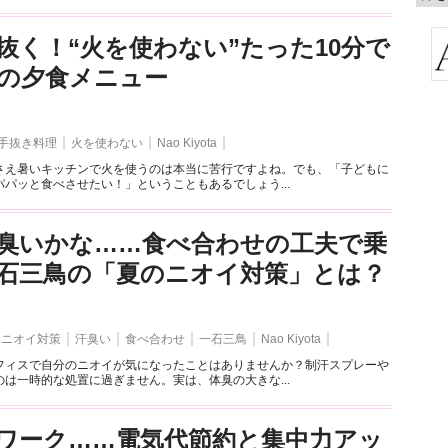
抜く！“火を使わない”たった10分で
の夕食メニュー
手抜き料理
火を使わない
Nao Kiyota
さえ暑いキッチンで火を使うのは本当に苦行ですよね。でも、「子どもに
パッと食べさせたい！」ということもあるでしょう...
臭いかな……食べ合わせの工夫で乗
石三鳥の「夏のニオイ対策」とは？
ニオイ対策
汗臭い
食べ合わせ
一石三鳥
Nao Kiyota
フィスで自分のニオイが気になったことはありませんか？制汗スプレーや
は一時的な処置に過ぎません。実は、体臭の大きな...
ワーク……電気代節約と集中力アッ