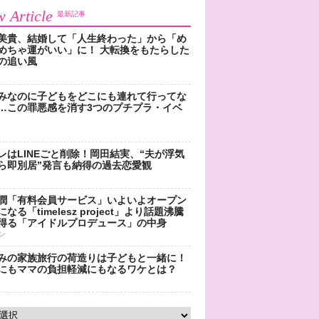
 Article
最新記事
美貴、結婚して「人生終わった」から「め
めちゃ運がいい」に！ 大転換をもたらした
の追い風
みなのに子どもをどこにも連れて行ってな
…この罪悪感を消す3つのプチプラ・イベ
レはLINEごと削除！岡田結実、“夫が浮気
ら即別居”発言も納得の過去恋愛観
潤「有料会員サービス」いよいよオープン
なる「timelesz project」より話題沸騰
得る「アイドルプロデュース」の中身
ン
みの家族旅行の荷造りは子どもと一緒に！
にもママの負担軽減にもなるワケとは？