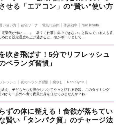
させる「エアコン」の“賢い”使い方
賢い使い方
在宅ワーク
電気代節約
作業効率
Nao Kiyota
「電気代が怖い……」「暑くて仕事に集中できない」と悩んでいる人も多
めにと設定温度を上げ過ぎると、頭がボーッとして...
を吹き飛ばす！5分でリフレッシュ
のベランダ習慣」
フレッシュ
夜のベランダ習慣
癒やし
Nao Kiyota
を終え、子どもたちを寝かしつけてやっと訪れる静寂。このタイミング
内から一歩外へ出て夜風に身を任せてみませんか？わ...
らずの体に整える！食欲が落ちてい
な賢い「タンパク質」のチャージ法