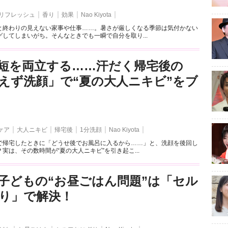
リフレッシュ
香り
効果
Nao Kiyota
と終わりの見えない家事や仕事……。暑さが厳しくなる季節は気付かない
してしまいがち。そんなときでも一瞬で自分を取り...
短を両立する……汗だく帰宅後の
えず洗顔」で“夏の大人ニキビ”をブ
ケア
大人ニキビ
帰宅後
1分洗顔
Nao Kiyota
で帰宅したときに「どうせ後でお風呂に入るから……」と、洗顔を後回し
実は、その数時間が“夏の大人ニキビ”を引き起こ...
子どもの“お昼ごはん問題”は「セル
り」で解決！