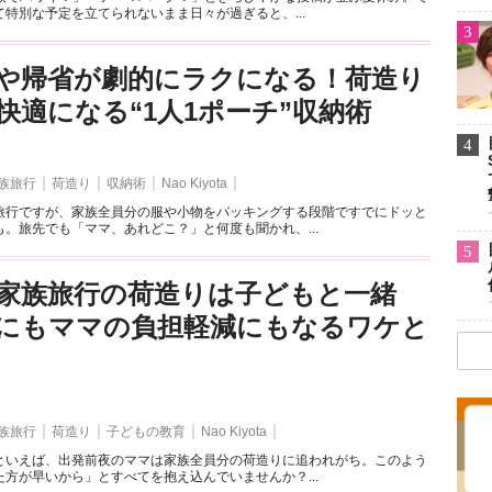
特別な予定を立てられないまま日々が過ぎると、...
3
や帰省が劇的にラクになる！荷造り
快適になる“1人1ポーチ”収納術
4
族旅行
荷造り
収納術
Nao Kiyota
旅行ですが、家族全員分の服や小物をパッキングする段階ですでにドッと
。旅先でも「ママ、あれどこ？」と何度も聞かれ、...
5
家族旅行の荷造りは子どもと一緒
にもママの負担軽減にもなるワケと
族旅行
荷造り
子どもの教育
Nao Kiyota
といえば、出発前夜のママは家族全員分の荷造りに追われがち。このよう
方が早いから」とすべてを抱え込んでいませんか？...