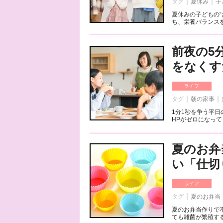
タグ
夏休み
子
夏休みの子どもの
ち、栄養バランスを
前夜の5
をなくす
ライフ
タグ
朝の家事
1分1秒を争う平
HPがゼロになって
夏のお弁
い「仕切
ライフ
タグ
夏のお弁当
夏のお弁当作りで
ても雑菌が繁殖する