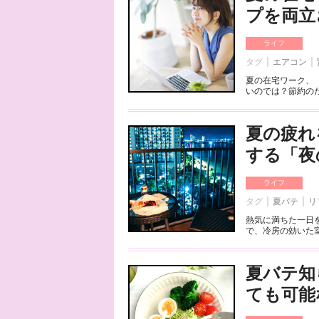
プを両立
ライフ
タグ
エアコン
夏の在宅ワーク、
いのでは？節約のた
夏の疲れ
する「夜
ライフ
タグ
夏バテ
リ
熱気に満ちた一日
で、冷房の効いた室
夏バテ知
ても可能