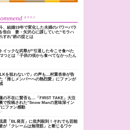
commend
オススメ
斗、結婚19年で変化した夫婦のパワーバラ
を告白 妻・矢沢心に課していた“モラハ
れすれ”鉄の掟とは
トイックな武尊が“引退した今こそ食べた
”2つとは「子供の頃から食べてなかったん
!LKを狙わないで」の声も…村重杏奈が告
た「推しメンバーへの熱烈愛」にファンが
戒
蓮の不在に賛否も…「FIRST TAKE」大注
裏で投稿された“Snow Manの意味深イン
”にファン感動
ン
流星「BL発言」に批判殺到！それでも芸能
者が「クレームは無理筋」と断じるワケ