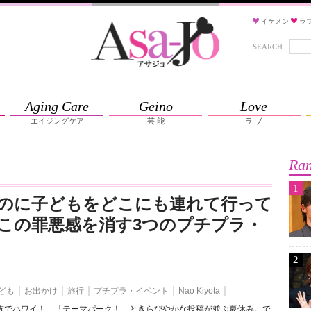
イケメン
ラ
SEARCH
Aging Care
Geino
Love
エイジングケア
芸 能
ラ ブ
Ran
1
のに子どもをどこにも連れて行って
この罪悪感を消す3つのプチプラ・
2
ども
お出かけ
旅行
プチプラ・イベント
Nao Kiyota
家族でハワイ！」「テーマパーク！」ときらびやかな投稿が並ぶ夏休み。で