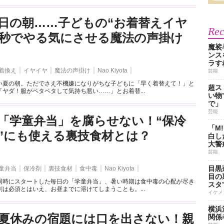
日の朝……子どもの“お着替えイヤ
Re
3秒でやる気にさせる魔法の声掛け
魔裟
ンス
ラす
着換え
イヤイヤ
魔法の声掛け
Nao Kiyota
芸能
い夏の朝。ただでさえ不機嫌になりがちな子どもに「早く着替えて！」と
超ス
ヤダ！服がペタペタして気持ち悪い……」とお着替...
い物
で」
芸能
「学童弁当」を腐らせない！“保冷
「M
”にも使える裏技食材とは？
白し
大警
芸能
目黒
童弁当
保冷剤
裏技食材
食中毒
Nao Kiyota
目の
同時にスタートした毎日の「学童弁当」、暑い時期は食中毒の心配が尽き
スタ
は必須とはいえ、お昼までに溶けてしまうことも。...
イケメ
横浜
夏休みの宿題には口を出さない！親
関係