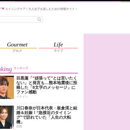
ブ
エイジングケア！大人女子を楽しむための情報サイト！
Gourmet
Life
グルメ
ライフ
king
ランキング
目黒蓮「“頑張って”とは言いたく
ない」と発言も…熊本地震後に投
稿した「8文字のメッセージ」に
ファン感動
イケメン
川口春奈が日本代表・板倉滉と結
婚＆妊娠！“急接近のタイミン
グ”で訪れていた「人生の大転
機」
芸能