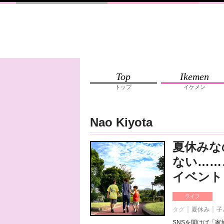
Top
Ikemen
トップ
イケメン
Nao Kiyota
夏休みな
ない……
イベント
ライフ
タグ
夏休み
子
SNSを開けば「