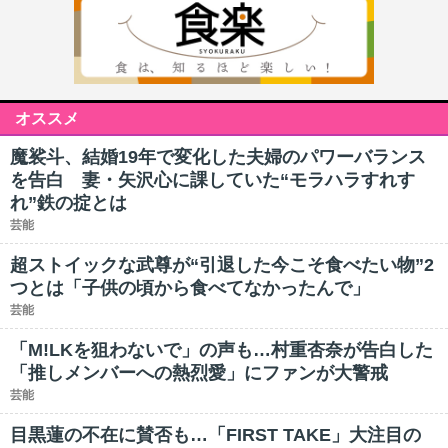
オススメ
魔裟斗、結婚19年で変化した夫婦のパワーバランス
を告白 妻・矢沢心に課していた“モラハラすれす
れ”鉄の掟とは
芸能
超ストイックな武尊が“引退した今こそ食べたい物”2
つとは「子供の頃から食べてなかったんで」
芸能
「M!LKを狙わないで」の声も…村重杏奈が告白した
「推しメンバーへの熱烈愛」にファンが大警戒
芸能
目黒蓮の不在に賛否も…「FIRST TAKE」大注目の