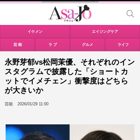
イケメン
エイジングケア
芸 能
ラ ブ
グルメ
ライフ
永野芽郁vs松岡茉優、それぞれのイン
スタグラムで披露した「ショートカ
ットでイメチェン」衝撃度はどちら
が大きいか
芸能
2026/01/29 11:00