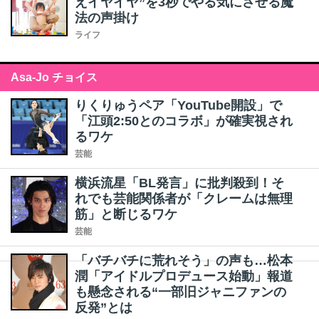
えイヤイヤ”を3秒でやる気にさせる魔
法の声掛け
ライフ
Asa-Jo チョイス
りくりゅうペア「YouTube開設」で
「江頭2:50とのコラボ」が確実視され
るワケ
芸能
横浜流星「BL発言」に批判殺到！そ
れでも芸能関係者が「クレームは無理
筋」と断じるワケ
芸能
「バチバチに荒れそう」の声も…松本
潤「アイドルプロデュース始動」報道
も懸念される“一部旧ジャニファンの
反発”とは