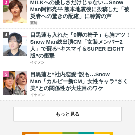
M!LKへの優しさだけじゃない…Snow
3
Man阿部亮平 熊本地震後に投稿した「被
災者への驚きの配慮」に称賛の声
芸能
目黒蓮も入れた「9脚の椅子」も胸アツ！
4
Snow Man総出演CM「女装メンバー2
人」で蘇る“キスマイ＆SUPER EIGHT
版”の衝撃
イケメン
目黒蓮と“社内恋愛”説も…Snow
5
Man「カルビー新CM」女性キャラ“さく
美”との関係性が大注目のワケ
イケメン
もっと見る