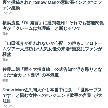
裏で投稿された“Snow Manの意味深インスタ”にフ
ァン感動
イケメン
横浜流星「BL発言」に批判殺到！それでも芸能関係
者が「クレームは無理筋」と断じるワケ
芸能
「山田涼介が狙われないか心配」の声も…ソロドー
ムツアー大成功も“人気女優の来場”疑惑にファンが
騒然
芸能
佐藤二朗「踊る大捜査線」公式告知で浮き彫りとな
った“全カット要求”の本気度
芸能
Snow Man佐久間大介も本番中に涙…「世界一ブス
です」と悩む女性への“レジェンド歌手の言葉”が大
注目
イケメン