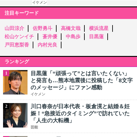
イケメン
注目キーワード
山田涼介
佐野勇斗
高橋文哉
横浜流星
松山ケンイチ
蒼井優
中島歩
目黒蓮
戸田恵梨香
内村光良
ランキング
目黒蓮「“頑張って”とは言いたくない」
1
と発言も…熊本地震後に投稿した「8文字
のメッセージ」にファン感動
イケメン
川口春奈が日本代表・板倉滉と結婚＆妊
2
娠！“急接近のタイミング”で訪れていた
「人生の大転機」
芸能