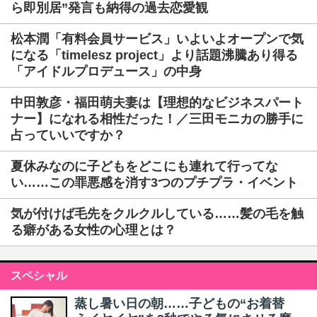
ら即別居”発言も納得の過去恋愛観
松本潤「有料会員サービス」いよいよオープンで気
になる「timelesz project」より話題沸騰あり得る
「アイドルプロデュース」の中身
中田敦彦・福田萌夫妻は【理想的なビジネスパート
ナー】になれる相性だった！／三田モニカの勝手に
占っていいですか？
夏休みなのに子どもをどこにも連れて行ってな
い……この罪悪感を消す3つのプチプラ・イベント
気が付けば毛先をクルクルしている……髪の毛を触
る癖がある女性の心理とは？
スペシャル
蒸し暑い日の朝……子どもの“お着替