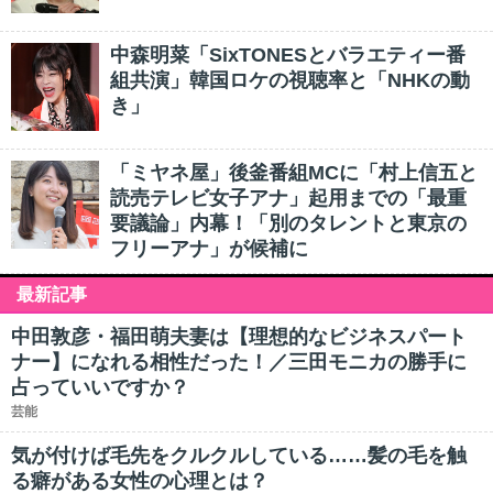
中森明菜「SixTONESとバラエティー番
組共演」韓国ロケの視聴率と「NHKの動
き」
「ミヤネ屋」後釜番組MCに「村上信五と
読売テレビ女子アナ」起用までの「最重
要議論」内幕！「別のタレントと東京の
フリーアナ」が候補に
最新記事
中田敦彦・福田萌夫妻は【理想的なビジネスパート
ナー】になれる相性だった！／三田モニカの勝手に
占っていいですか？
芸能
気が付けば毛先をクルクルしている……髪の毛を触
る癖がある女性の心理とは？