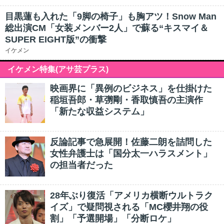
目黒蓮も入れた「9脚の椅子」も胸アツ！Snow Man
総出演CM「女装メンバー2人」で蘇る“キスマイ＆
SUPER EIGHT版”の衝撃
イケメン
イケメン特集(アサ芸プラス)
映画界に「異例のビジネス」を仕掛けた
稲垣吾郎・草彅剛・香取慎吾の主演作
「新たな収益システム」
反論記事で急展開！佐藤二朗を詰問した
女性弁護士は「国分太一ハラスメント」
の担当者だった
28年ぶり復活「アメリカ横断ウルトラク
イズ」で疑問視される「MC櫻井翔の役
割」「予選開場」「分断ロケ」