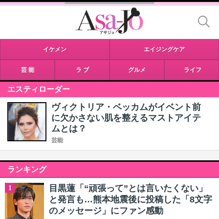
イケメン
エイジングケア
芸 能
ラ ブ
グルメ
ライフ
エスティローダー
ヴィクトリア・ベッカムがイベント前
に欠かさない肌を整えるマストアイテ
ムとは？
芸能
ランキング
目黒蓮「“頑張って”とは言いたくない」
1
と発言も…熊本地震後に投稿した「8文字
のメッセージ」にファン感動