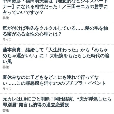
中田敦彦・福田萌夫妻は【理想的なビジネスパート
ナー】になれる相性だった！／三田モニカの勝手に
占っていいですか？
芸能
気が付けば毛先をクルクルしている……髪の毛を触
る癖がある女性の心理とは？
ライフ
藤本美貴、結婚して「人生終わった」から「めちゃ
めちゃ運がいい」に！ 大転換をもたらした時代の追
い風
芸能
夏休みなのに子どもをどこにも連れて行ってな
い……この罪悪感を消す3つのプチプラ・イベント
ライフ
元カレはLINEごと削除！岡田結実、“夫が浮気したら
即別居”発言も納得の過去恋愛観
芸能