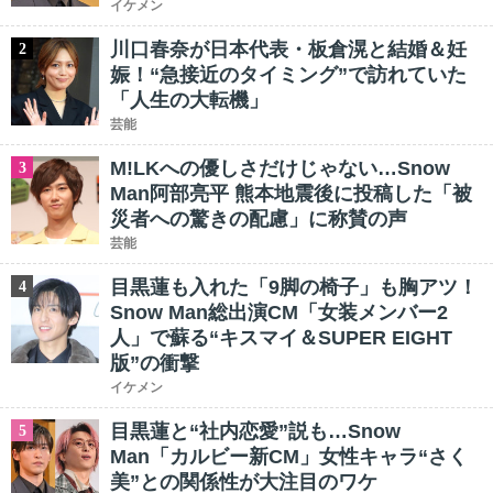
イケメン
川口春奈が日本代表・板倉滉と結婚＆妊
2
娠！“急接近のタイミング”で訪れていた
「人生の大転機」
芸能
M!LKへの優しさだけじゃない…Snow
3
Man阿部亮平 熊本地震後に投稿した「被
災者への驚きの配慮」に称賛の声
芸能
目黒蓮も入れた「9脚の椅子」も胸アツ！
4
Snow Man総出演CM「女装メンバー2
人」で蘇る“キスマイ＆SUPER EIGHT
版”の衝撃
イケメン
目黒蓮と“社内恋愛”説も…Snow
5
Man「カルビー新CM」女性キャラ“さく
美”との関係性が大注目のワケ