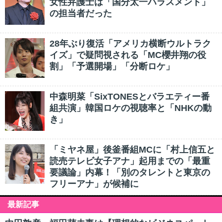
女性弁護士は「国分太一ハラスメント」
の担当者だった
28年ぶり復活「アメリカ横断ウルトラク
イズ」で疑問視される「MC櫻井翔の役
割」「予選開場」「分断ロケ」
中森明菜「SixTONESとバラエティー番
組共演」韓国ロケの視聴率と「NHKの動
き」
「ミヤネ屋」後釜番組MCに「村上信五と
読売テレビ女子アナ」起用までの「最重
要議論」内幕！「別のタレントと東京の
フリーアナ」が候補に
最新記事