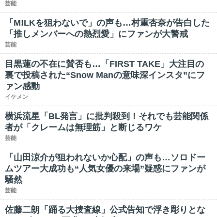
芸能
「M!LKを狙わないで」の声も…村重杏奈が告白した
「推しメンバーへの熱烈愛」にファンが大警戒
芸能
目黒蓮の不在に賛否も…「FIRST TAKE」大注目の
裏で投稿された“Snow Manの意味深インスタ”にフ
ァン感動
イケメン
横浜流星「BL発言」に批判殺到！それでも芸能関係
者が「クレームは無理筋」と断じるワケ
芸能
「山田涼介が狙われないか心配」の声も…ソロドー
ムツアー大成功も“人気女優の来場”疑惑にファンが
騒然
芸能
佐藤二朗「踊る大捜査線」公式告知で浮き彫りとな