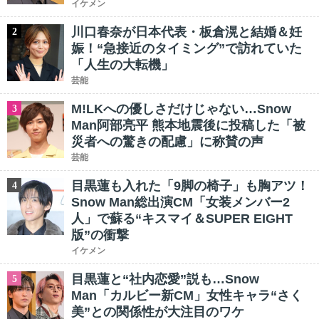
イケメン
川口春奈が日本代表・板倉滉と結婚＆妊
2
娠！“急接近のタイミング”で訪れていた
「人生の大転機」
芸能
M!LKへの優しさだけじゃない…Snow
3
Man阿部亮平 熊本地震後に投稿した「被
災者への驚きの配慮」に称賛の声
芸能
目黒蓮も入れた「9脚の椅子」も胸アツ！
4
Snow Man総出演CM「女装メンバー2
人」で蘇る“キスマイ＆SUPER EIGHT
版”の衝撃
イケメン
目黒蓮と“社内恋愛”説も…Snow
5
Man「カルビー新CM」女性キャラ“さく
美”との関係性が大注目のワケ