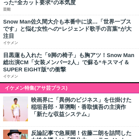
った“全カット要求”の本気度
芸能
Snow Man佐久間大介も本番中に涙…「世界一ブス
です」と悩む女性への“レジェンド歌手の言葉”が大
注目
イケメン
目黒蓮も入れた「9脚の椅子」も胸アツ！Snow Man
総出演CM「女装メンバー2人」で蘇る“キスマイ＆
SUPER EIGHT版”の衝撃
イケメン
イケメン特集(アサ芸プラス)
映画界に「異例のビジネス」を仕掛けた
稲垣吾郎・草彅剛・香取慎吾の主演作
「新たな収益システム」
反論記事で急展開！佐藤二朗を詰問した