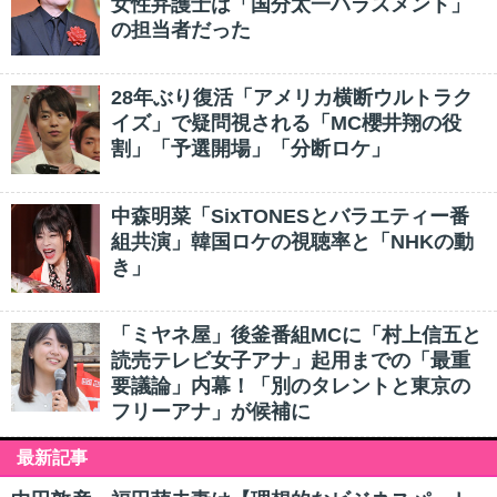
女性弁護士は「国分太一ハラスメント」
の担当者だった
28年ぶり復活「アメリカ横断ウルトラク
イズ」で疑問視される「MC櫻井翔の役
割」「予選開場」「分断ロケ」
中森明菜「SixTONESとバラエティー番
組共演」韓国ロケの視聴率と「NHKの動
き」
「ミヤネ屋」後釜番組MCに「村上信五と
読売テレビ女子アナ」起用までの「最重
要議論」内幕！「別のタレントと東京の
フリーアナ」が候補に
最新記事