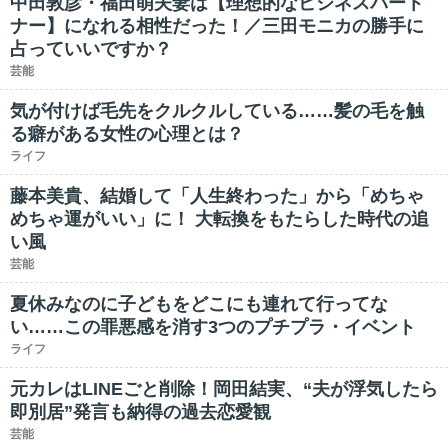
中田敦彦・福田萌夫妻は【理想的なビジネスパート
ナー】になれる相性だった！／三田モニカの勝手に
占っていいですか？
芸能
気が付けば毛先をクルクルしている……髪の毛を触
る癖がある女性の心理とは？
ライフ
藤本美貴、結婚して「人生終わった」から「めちゃ
めちゃ運がいい」に！ 大転換をもたらした時代の追
い風
芸能
夏休みなのに子どもをどこにも連れて行ってな
い……この罪悪感を消す3つのプチプラ・イベント
ライフ
元カレはLINEごと削除！岡田結実、“夫が浮気したら
即別居”発言も納得の過去恋愛観
芸能