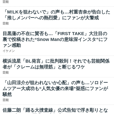
芸能
「M!LKを狙わないで」の声も…村重杏奈が告白した
「推しメンバーへの熱烈愛」にファンが大警戒
芸能
目黒蓮の不在に賛否も…「FIRST TAKE」大注目の
裏で投稿された“Snow Manの意味深インスタ”にフ
ァン感動
イケメン
横浜流星「BL発言」に批判殺到！それでも芸能関係
者が「クレームは無理筋」と断じるワケ
芸能
「山田涼介が狙われないか心配」の声も…ソロドー
ムツアー大成功も“人気女優の来場”疑惑にファンが
騒然
芸能
佐藤二朗「踊る大捜査線」公式告知で浮き彫りとな