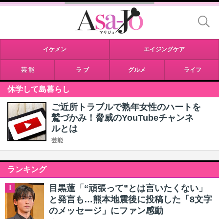
イケメン
エイジングケア
芸 能
ラ ブ
グルメ
ライフ
休学して島暮らし
ご近所トラブルで熟年女性のハートを
鷲づかみ！脅威のYouTubeチャンネ
ルとは
芸能
ランキング
目黒蓮「“頑張って”とは言いたくない」
1
と発言も…熊本地震後に投稿した「8文字
のメッセージ」にファン感動