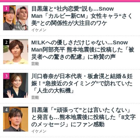
目黒蓮と“社内恋愛”説も…Snow
1
Man「カルビー新CM」女性キャラ“さく
美”との関係性が大注目のワケ
イケメン
M!LKへの優しさだけじゃない…Snow
2
Man阿部亮平 熊本地震後に投稿した「被
災者への驚きの配慮」に称賛の声
芸能
川口春奈が日本代表・板倉滉と結婚＆妊
3
娠！“急接近のタイミング”で訪れていた
「人生の大転機」
芸能
目黒蓮「“頑張って”とは言いたくない」
4
と発言も…熊本地震後に投稿した「8文字
のメッセージ」にファン感動
イケメン