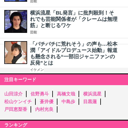
芸能
横浜流星「BL発言」に批判殺到！そ
れでも芸能関係者が「クレームは無理
筋」と断じるワケ
芸能
「バチバチに荒れそう」の声も…松本
潤「アイドルプロデュース始動」報道
も懸念される“一部旧ジャニファンの
反発”とは
イケメン
注目キーワード
山田涼介
佐野勇斗
高橋文哉
横浜流星
松山ケンイチ
蒼井優
中島歩
目黒蓮
戸田恵梨香
内村光良
ランキング