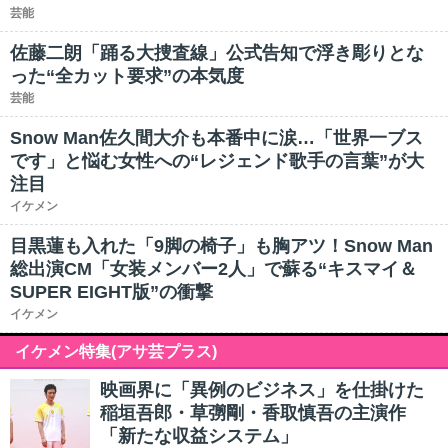
芸能
佐藤二朗「踊る大捜査線」公式告知で浮き彫りとな
った“全カット要求”の本気度
芸能
Snow Man佐久間大介も本番中に涙…「世界一ブス
です」と悩む女性への“レジェンド歌手の言葉”が大
注目
イケメン
目黒蓮も入れた「9脚の椅子」も胸アツ！Snow Man
総出演CM「女装メンバー2人」で蘇る“キスマイ＆
SUPER EIGHT版”の衝撃
イケメン
イケメン特集(アサ芸プラス)
映画界に「異例のビジネス」を仕掛けた
稲垣吾郎・草彅剛・香取慎吾の主演作
「新たな収益システム」