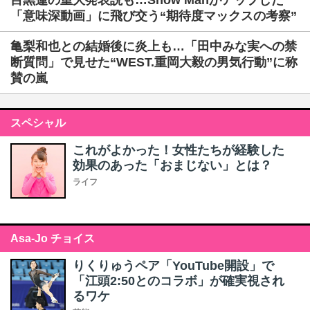
目黒蓮の重大発表説も…Snow Manがアップした
「意味深動画」に飛び交う“期待度マックスの考察”
亀梨和也との結婚後に炎上も…「田中みな実への禁
断質問」で見せた“WEST.重岡大毅の男気行動”に称
賛の嵐
スペシャル
これがよかった！女性たちが経験した
効果のあった「おまじない」とは？
ライフ
Asa-Jo チョイス
りくりゅうペア「YouTube開設」で
「江頭2:50とのコラボ」が確実視され
るワケ