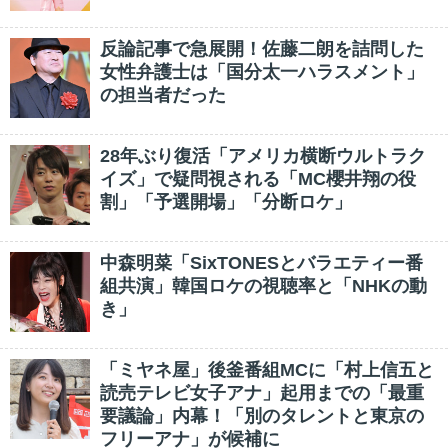
反論記事で急展開！佐藤二朗を詰問した
女性弁護士は「国分太一ハラスメント」
の担当者だった
28年ぶり復活「アメリカ横断ウルトラク
イズ」で疑問視される「MC櫻井翔の役
割」「予選開場」「分断ロケ」
中森明菜「SixTONESとバラエティー番
組共演」韓国ロケの視聴率と「NHKの動
き」
「ミヤネ屋」後釜番組MCに「村上信五と
読売テレビ女子アナ」起用までの「最重
要議論」内幕！「別のタレントと東京の
フリーアナ」が候補に