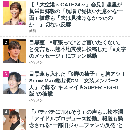
【「大空港～GATE24～」会見】趣里が
1
眞栄田郷敦の「現場で見抜いた意外な一
面」披露も「夫は見抜けなかったの
か…」切ない反響
芸能
目黒蓮「“頑張って”とは言いたくない」
2
と発言も…熊本地震後に投稿した「8文字
のメッセージ」にファン感動
イケメン
目黒蓮も入れた「9脚の椅子」も胸アツ！
3
Snow Man総出演CM「女装メンバー2
人」で蘇る“キスマイ＆SUPER EIGHT
版”の衝撃
イケメン
「バチバチに荒れそう」の声も…松本潤
4
「アイドルプロデュース始動」報道も懸
念される“一部旧ジャニファンの反発”と