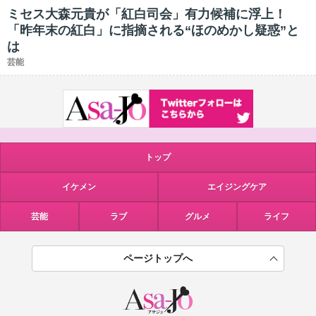
ミセス大森元貴が「紅白司会」有力候補に浮上！
「昨年末の紅白」に指摘される“ほのめかし疑惑”と
は
芸能
トップ
イケメン
エイジングケア
芸能
ラブ
グルメ
ライフ
ページトップへ