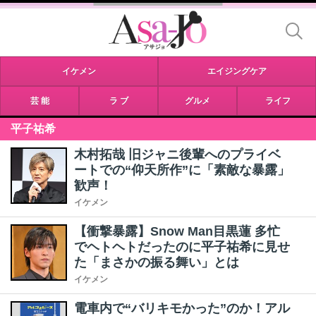
イケメン
エイジングケア
芸 能
ラ ブ
グルメ
ライフ
平子祐希
木村拓哉 旧ジャニ後輩へのプライベ
ートでの“仰天所作”に「素敵な暴露」
歓声！
イケメン
【衝撃暴露】Snow Man目黒蓮 多忙
でヘトヘトだったのに平子祐希に見せ
た「まさかの振る舞い」とは
イケメン
電車内で“バリキモかった”のか！アル