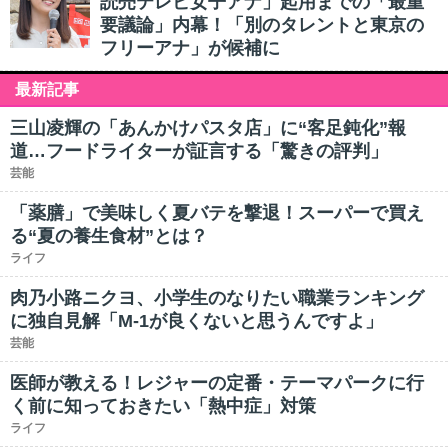
読売テレビ女子アナ」起用までの「最重
要議論」内幕！「別のタレントと東京の
フリーアナ」が候補に
最新記事
三山凌輝の「あんかけパスタ店」に“客足鈍化”報
道…フードライターが証言する「驚きの評判」
芸能
「薬膳」で美味しく夏バテを撃退！スーパーで買え
る“夏の養生食材”とは？
ライフ
肉乃小路ニクヨ、小学生のなりたい職業ランキング
に独自見解「M-1が良くないと思うんですよ」
芸能
医師が教える！レジャーの定番・テーマパークに行
く前に知っておきたい「熱中症」対策
ライフ