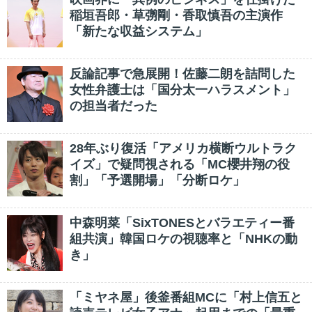
稲垣吾郎・草彅剛・香取慎吾の主演作
「新たな収益システム」
反論記事で急展開！佐藤二朗を詰問した
女性弁護士は「国分太一ハラスメント」
の担当者だった
28年ぶり復活「アメリカ横断ウルトラク
イズ」で疑問視される「MC櫻井翔の役
割」「予選開場」「分断ロケ」
中森明菜「SixTONESとバラエティー番
組共演」韓国ロケの視聴率と「NHKの動
き」
「ミヤネ屋」後釜番組MCに「村上信五と