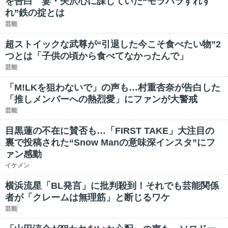
を告白 妻・矢沢心に課していた“モラハラすれす
れ”鉄の掟とは
芸能
超ストイックな武尊が“引退した今こそ食べたい物”2
つとは「子供の頃から食べてなかったんで」
芸能
「M!LKを狙わないで」の声も…村重杏奈が告白した
「推しメンバーへの熱烈愛」にファンが大警戒
芸能
目黒蓮の不在に賛否も…「FIRST TAKE」大注目の
裏で投稿された“Snow Manの意味深インスタ”にフ
ァン感動
イケメン
横浜流星「BL発言」に批判殺到！それでも芸能関係
者が「クレームは無理筋」と断じるワケ
芸能