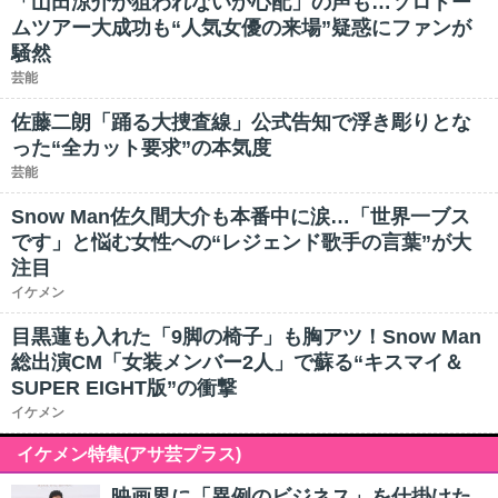
「山田涼介が狙われないか心配」の声も…ソロドー
ムツアー大成功も“人気女優の来場”疑惑にファンが
騒然
芸能
佐藤二朗「踊る大捜査線」公式告知で浮き彫りとな
った“全カット要求”の本気度
芸能
Snow Man佐久間大介も本番中に涙…「世界一ブス
です」と悩む女性への“レジェンド歌手の言葉”が大
注目
イケメン
目黒蓮も入れた「9脚の椅子」も胸アツ！Snow Man
総出演CM「女装メンバー2人」で蘇る“キスマイ＆
SUPER EIGHT版”の衝撃
イケメン
イケメン特集(アサ芸プラス)
映画界に「異例のビジネス」を仕掛けた