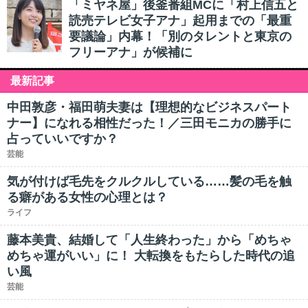
「ミヤネ屋」後釜番組MCに「村上信五と
読売テレビ女子アナ」起用までの「最重
要議論」内幕！「別のタレントと東京の
フリーアナ」が候補に
最新記事
中田敦彦・福田萌夫妻は【理想的なビジネスパート
ナー】になれる相性だった！／三田モニカの勝手に
占っていいですか？
芸能
気が付けば毛先をクルクルしている……髪の毛を触
る癖がある女性の心理とは？
ライフ
藤本美貴、結婚して「人生終わった」から「めちゃ
めちゃ運がいい」に！ 大転換をもたらした時代の追
い風
芸能