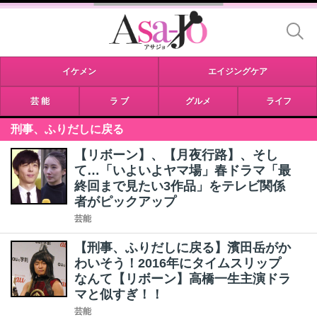
イケメン
エイジングケア
芸 能
ラ ブ
グルメ
ライフ
刑事、ふりだしに戻る
【リボーン】、【月夜行路】、そし
て…「いよいよヤマ場」春ドラマ「最
終回まで見たい3作品」をテレビ関係
者がピックアップ
芸能
【刑事、ふりだしに戻る】濱田岳がか
わいそう！2016年にタイムスリップ
なんて【リボーン】高橋一生主演ドラ
マと似すぎ！！
芸能