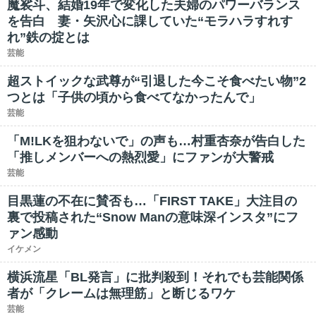
魔裟斗、結婚19年で変化した夫婦のパワーバランス
を告白 妻・矢沢心に課していた“モラハラすれす
れ”鉄の掟とは
芸能
超ストイックな武尊が“引退した今こそ食べたい物”2
つとは「子供の頃から食べてなかったんで」
芸能
「M!LKを狙わないで」の声も…村重杏奈が告白した
「推しメンバーへの熱烈愛」にファンが大警戒
芸能
目黒蓮の不在に賛否も…「FIRST TAKE」大注目の
裏で投稿された“Snow Manの意味深インスタ”にフ
ァン感動
イケメン
横浜流星「BL発言」に批判殺到！それでも芸能関係
者が「クレームは無理筋」と断じるワケ
芸能