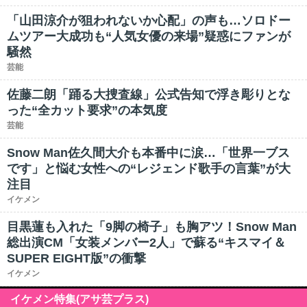
「山田涼介が狙われないか心配」の声も…ソロドー
ムツアー大成功も“人気女優の来場”疑惑にファンが
騒然
芸能
佐藤二朗「踊る大捜査線」公式告知で浮き彫りとな
った“全カット要求”の本気度
芸能
Snow Man佐久間大介も本番中に涙…「世界一ブス
です」と悩む女性への“レジェンド歌手の言葉”が大
注目
イケメン
目黒蓮も入れた「9脚の椅子」も胸アツ！Snow Man
総出演CM「女装メンバー2人」で蘇る“キスマイ＆
SUPER EIGHT版”の衝撃
イケメン
イケメン特集(アサ芸プラス)