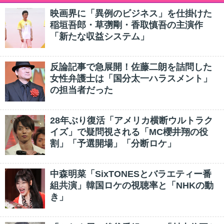
映画界に「異例のビジネス」を仕掛けた
稲垣吾郎・草彅剛・香取慎吾の主演作
「新たな収益システム」
反論記事で急展開！佐藤二朗を詰問した
女性弁護士は「国分太一ハラスメント」
の担当者だった
28年ぶり復活「アメリカ横断ウルトラク
イズ」で疑問視される「MC櫻井翔の役
割」「予選開場」「分断ロケ」
中森明菜「SixTONESとバラエティー番
組共演」韓国ロケの視聴率と「NHKの動
き」