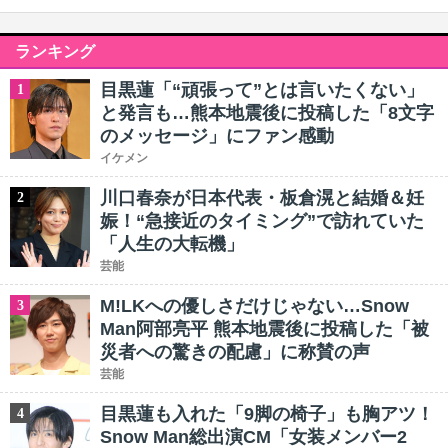
ランキング
目黒蓮「“頑張って”とは言いたくない」
1
と発言も…熊本地震後に投稿した「8文字
のメッセージ」にファン感動
イケメン
川口春奈が日本代表・板倉滉と結婚＆妊
2
娠！“急接近のタイミング”で訪れていた
「人生の大転機」
芸能
M!LKへの優しさだけじゃない…Snow
3
Man阿部亮平 熊本地震後に投稿した「被
災者への驚きの配慮」に称賛の声
芸能
目黒蓮も入れた「9脚の椅子」も胸アツ！
4
Snow Man総出演CM「女装メンバー2