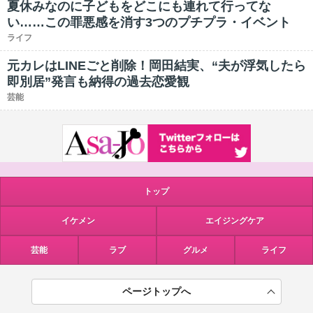
夏休みなのに子どもをどこにも連れて行ってな
い……この罪悪感を消す3つのプチプラ・イベント
ライフ
元カレはLINEごと削除！岡田結実、“夫が浮気したら
即別居”発言も納得の過去恋愛観
芸能
トップ
イケメン
エイジングケア
芸能
ラブ
グルメ
ライフ
ページトップへ