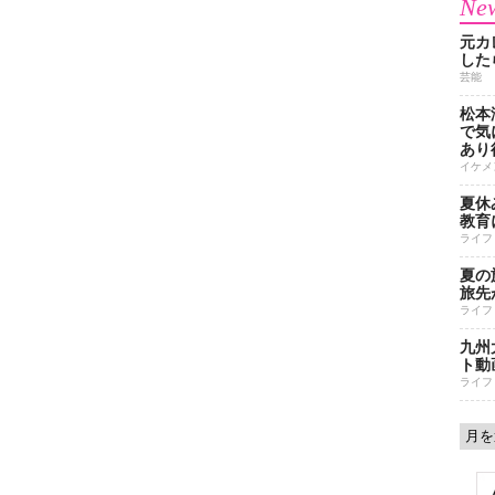
New
元カ
した
芸能
松本
で気に
あり
イケメ
夏休
教育
ライフ
夏の
旅先
ライフ
九州
ト動
ライフ