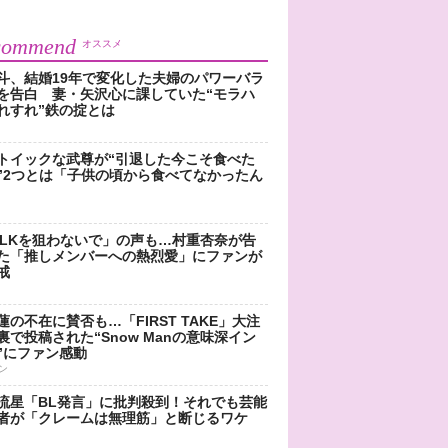
commend
オススメ
斗、結婚19年で変化した夫婦のパワーバラ
を告白 妻・矢沢心に課していた“モラハ
れすれ”鉄の掟とは
トイックな武尊が“引退した今こそ食べた
”2つとは「子供の頃から食べてなかったん
!LKを狙わないで」の声も…村重杏奈が告
た「推しメンバーへの熱烈愛」にファンが
戒
蓮の不在に賛否も…「FIRST TAKE」大注
裏で投稿された“Snow Manの意味深イン
”にファン感動
ン
流星「BL発言」に批判殺到！それでも芸能
者が「クレームは無理筋」と断じるワケ