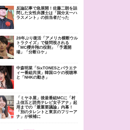
反論記事で急展開！佐藤二朗を詰
問した女性弁護士は「国分太一ハ
ラスメント」の担当者だった
28年ぶり復活「アメリカ横断ウル
トラクイズ」で疑問視される
「MC櫻井翔の役割」「予選開
場」「分断ロケ」
中森明菜「SixTONESとバラエテ
ィー番組共演」韓国ロケの視聴率
と「NHKの動き」
「ミヤネ屋」後釜番組MCに「村
上信五と読売テレビ女子アナ」起
用までの「最重要議論」内幕！
「別のタレントと東京のフリーア
ナ」が候補に