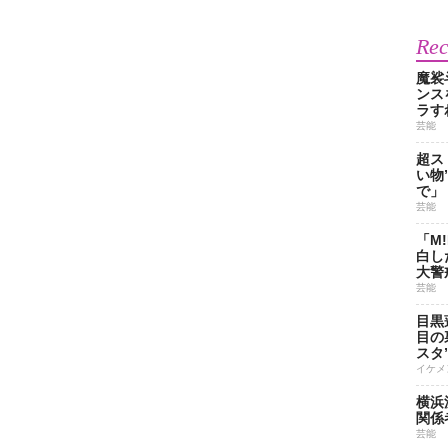
Re
魔裟
ンス
ラす
芸能
超ス
い物
で」
芸能
「M
白し
大警
芸能
目黒
目の
スタ
イケメ
横浜
関係
芸能