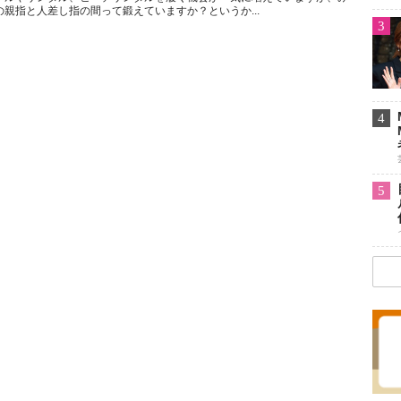
親指と人差し指の間って鍛えていますか？というか...
3
4
5