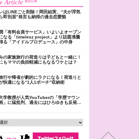
 Article
最新記事
レはLINEごと削除！岡田結実、“夫が浮気
ら即別居”発言も納得の過去恋愛観
潤「有料会員サービス」いよいよオープン
なる「timelesz project」より話題沸騰
得る「アイドルプロデュース」の中身
ン
みの家族旅行の荷造りは子どもと一緒に！
にもママの負担軽減にもなるワケとは？
旅行や帰省が劇的にラクになる！荷造りと
が快適になる“1人1ポーチ”収納術
大学教授が人気YouTuberの「学歴マウン
画」に猛批判、過去にはひろゆきも反発…