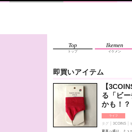
Top
Ikemen
トップ
イケメン
即買いアイテム
【3CO
る「ビー
かも！？
ライフ
タグ
3COINS
夏真っ盛り。ミュ