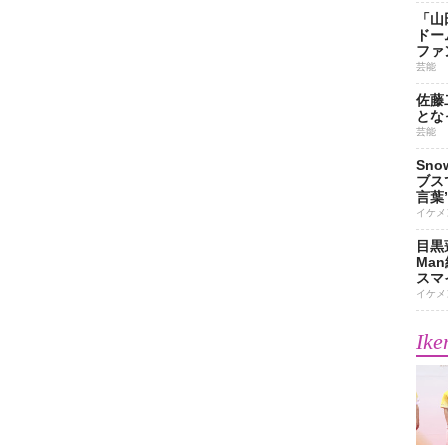
「山
ドー
ファ
芸能
佐藤
とな
芸能
Sn
ブス
言葉
イケメ
目黒
Ma
スマイ
イケメ
Ike