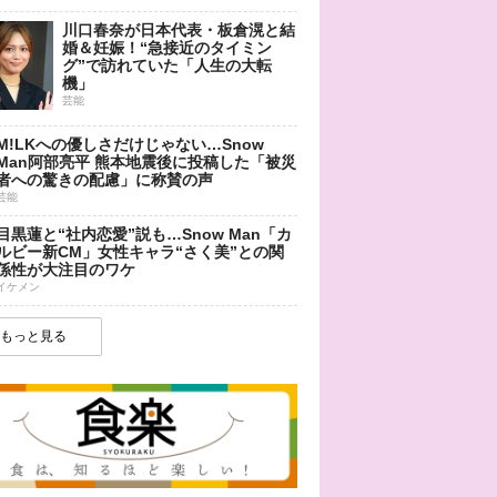
川口春奈が日本代表・板倉滉と結
婚＆妊娠！“急接近のタイミン
グ”で訪れていた「人生の大転
機」
芸能
M!LKへの優しさだけじゃない…Snow
Man阿部亮平 熊本地震後に投稿した「被災
者への驚きの配慮」に称賛の声
芸能
目黒蓮と“社内恋愛”説も…Snow Man「カ
ルビー新CM」女性キャラ“さく美”との関
係性が大注目のワケ
イケメン
もっと見る