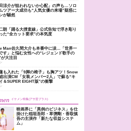
田涼介が狙われないか心配」の声も…ソロ
ムツアー大成功も“人気女優の来場”疑惑に
ンが騒然
二朗「踊る大捜査線」公式告知で浮き彫り
った“全カット要求”の本気度
ow Man佐久間大介も本番中に涙…「世界一
です」と悩む女性への“レジェンド歌手の
”が大注目
ン
蓮も入れた「9脚の椅子」も胸アツ！Snow
n総出演CM「女装メンバー2人」で蘇る“キ
＆SUPER EIGHT版”の衝撃
ン
men
イケメン特集(アサ芸プラス)
映画界に「異例のビジネス」を仕
掛けた稲垣吾郎・草彅剛・香取慎
吾の主演作「新たな収益システ
ム」