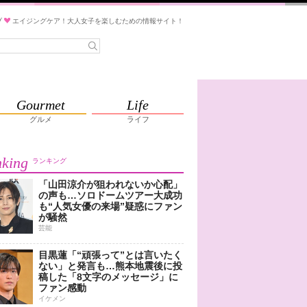
ブ
エイジングケア！大人女子を楽しむための情報サイト！
Gourmet
Life
グルメ
ライフ
king
ランキング
「山田涼介が狙われないか心配」
の声も…ソロドームツアー大成功
も“人気女優の来場”疑惑にファン
が騒然
芸能
目黒蓮「“頑張って”とは言いたく
ない」と発言も…熊本地震後に投
稿した「8文字のメッセージ」に
ファン感動
イケメン