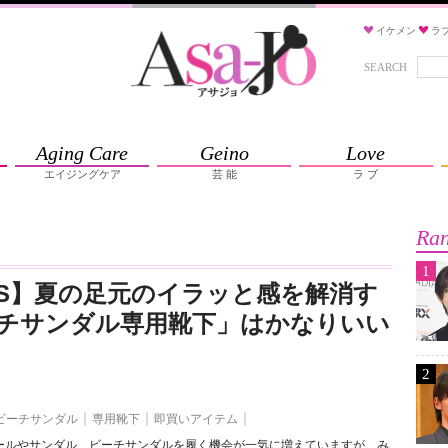
イケメン
ラ
SEARCH
Aging Care
Geino
Love
エイジングケア
芸 能
ラ ブ
Ran
1
INS】夏の足元のイラッと感を解消す
チサンダル専用靴下」はかなりいい
2
ビーチサンダル
専用靴下
即買いアイテム
ールやサンダル、ビーチサンダルを履く機会が一気に増えていますが、み