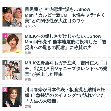
目黒蓮と“社内恋愛”説も…Snow
2
Man「カルビー新CM」女性キャラ“さく
美”との関係性が大注目のワケ
イケメン
M!LKへの優しさだけじゃない…Snow
3
Man阿部亮平 熊本地震後に投稿した「被
災者への驚きの配慮」に称賛の声
芸能
M!LK佐野勇斗もガチ注意…吉田仁人「ゴ
4
チ」出演も“旧ジャニーズタレントへの発
言”が炎上した理由
芸能
川口春奈が日本代表・板倉滉と結婚＆妊
5
娠！“急接近のタイミング”で訪れていた
「人生の大転機」
芸能