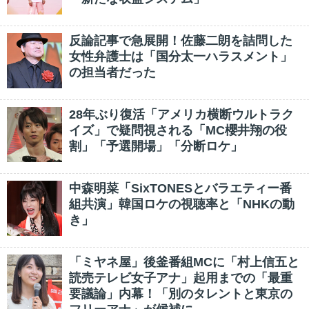
反論記事で急展開！佐藤二朗を詰問した
女性弁護士は「国分太一ハラスメント」
の担当者だった
28年ぶり復活「アメリカ横断ウルトラク
イズ」で疑問視される「MC櫻井翔の役
割」「予選開場」「分断ロケ」
中森明菜「SixTONESとバラエティー番
組共演」韓国ロケの視聴率と「NHKの動
き」
「ミヤネ屋」後釜番組MCに「村上信五と
読売テレビ女子アナ」起用までの「最重
要議論」内幕！「別のタレントと東京の