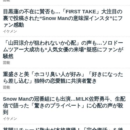
芸能
目黒蓮の不在に賛否も…「FIRST TAKE」大注目の
裏で投稿された“Snow Manの意味深インスタ”にフ
ァン感動
イケメン
「山田涼介が狙われないか心配」の声も…ソロドー
ムツアー大成功も“人気女優の来場”疑惑にファンが
騒然
芸能
重盛さと美「ホコリ臭い人が好み」「好きになった
ら差し込む」独特の恋愛観に共演者驚き
芸能
Snow Manの冠番組にも出演…M!LK佐野勇斗、生配
信で語った「驚きのプライベート」に心配の声が殺
到
イケメン