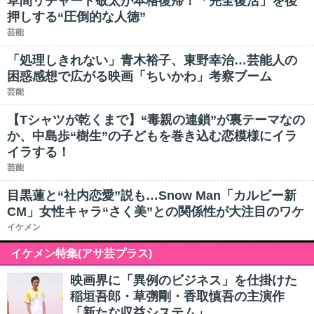
草間リチャード敬太が本格復帰！「完全復活」を後
押しする“圧倒的な人徳”
芸能
「処理しきれない」青木裕子、東野幸治…芸能人の
困惑感想で広がる映画「ちいかわ」考察ブーム
芸能
【Tシャツが乾くまで】“毒親の連鎖”が裏テーマなの
か、中島歩“樹生”の子どもを巻き込む恋模様にイラ
イラする！
芸能
目黒蓮と“社内恋愛”説も…Snow Man「カルビー新
CM」女性キャラ“さく美”との関係性が大注目のワケ
イケメン
イケメン特集(アサ芸プラス)
映画界に「異例のビジネス」を仕掛けた
稲垣吾郎・草彅剛・香取慎吾の主演作
「新たな収益システム」