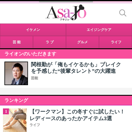
イケメン
エイジングケア
芸 能
ラ ブ
グルメ
ライフ
ライオンのいただきます
関根勤が「俺もイケるかも」ブレイク
を予感した“後輩タレント”の大躍進
芸能
ランキング
【ワークマン】この冬すぐに試したい！
1
レディースのあったかアイテム3選
ライフ