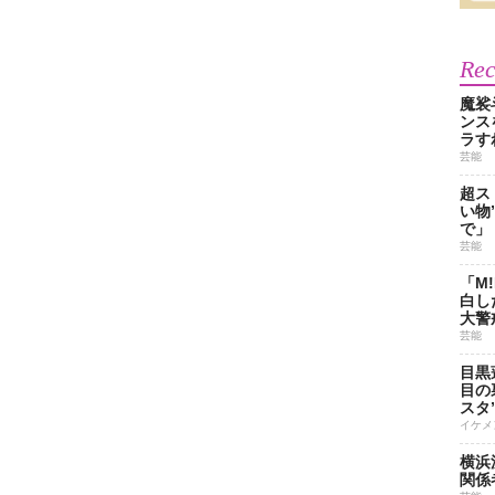
Re
魔裟
ンス
ラす
芸能
超ス
い物
で」
芸能
「M
白し
大警
芸能
目黒
目の
スタ
イケメ
横浜
関係