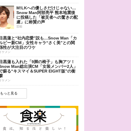
M!LKへの優しさだけじゃない…
Snow Man阿部亮平 熊本地震後
に投稿した「被災者への驚きの配
慮」に称賛の声
芸能
目黒蓮と“社内恋愛”説も…Snow Man「カ
ルビー新CM」女性キャラ“さく美”との関
係性が大注目のワケ
イケメン
目黒蓮も入れた「9脚の椅子」も胸アツ！
Snow Man総出演CM「女装メンバー2人」
で蘇る“キスマイ＆SUPER EIGHT版”の衝
撃
イケメン
もっと見る