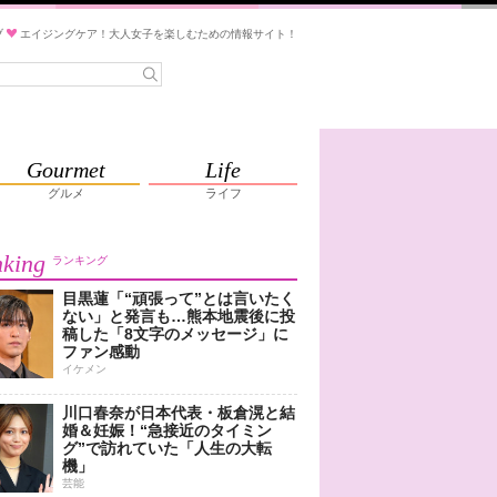
ブ
エイジングケア！大人女子を楽しむための情報サイト！
Gourmet
Life
グルメ
ライフ
king
ランキング
目黒蓮「“頑張って”とは言いたく
ない」と発言も…熊本地震後に投
稿した「8文字のメッセージ」に
ファン感動
イケメン
川口春奈が日本代表・板倉滉と結
婚＆妊娠！“急接近のタイミン
グ”で訪れていた「人生の大転
機」
芸能