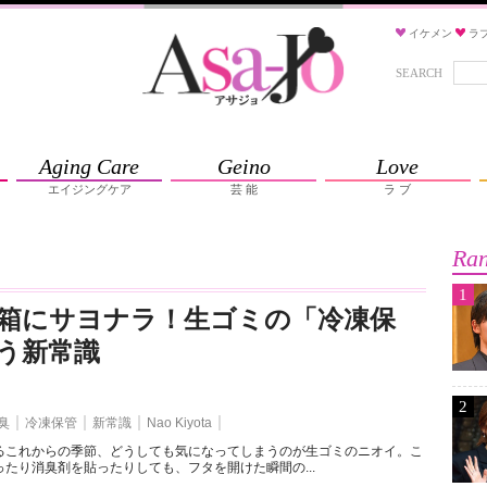
イケメン
ラ
SEARCH
Aging Care
Geino
Love
エイジングケア
芸 能
ラ ブ
Ran
1
箱にサヨナラ！生ゴミの「冷凍保
う新常識
2
臭
冷凍保管
新常識
Nao Kiyota
るこれからの季節、どうしても気になってしまうのが生ゴミのニオイ。こ
たり消臭剤を貼ったりしても、フタを開けた瞬間の...