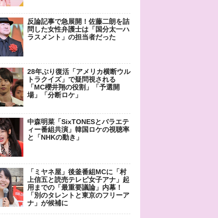
反論記事で急展開！佐藤二朗を詰
問した女性弁護士は「国分太一ハ
ラスメント」の担当者だった
28年ぶり復活「アメリカ横断ウル
トラクイズ」で疑問視される
「MC櫻井翔の役割」「予選開
場」「分断ロケ」
中森明菜「SixTONESとバラエテ
ィー番組共演」韓国ロケの視聴率
と「NHKの動き」
「ミヤネ屋」後釜番組MCに「村
上信五と読売テレビ女子アナ」起
用までの「最重要議論」内幕！
「別のタレントと東京のフリーア
ナ」が候補に