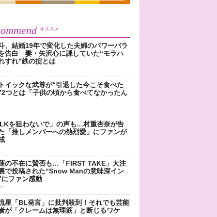
commend
オススメ
斗、結婚19年で変化した夫婦のパワーバラ
を告白 妻・矢沢心に課していた“モラハ
れすれ”鉄の掟とは
トイックな武尊が“引退した今こそ食べた
”2つとは「子供の頃から食べてなかったん
!LKを狙わないで」の声も…村重杏奈が告
た「推しメンバーへの熱烈愛」にファンが
戒
蓮の不在に賛否も…「FIRST TAKE」大注
裏で投稿された“Snow Manの意味深イン
”にファン感動
ン
流星「BL発言」に批判殺到！それでも芸能
者が「クレームは無理筋」と断じるワケ