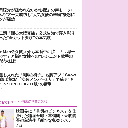
田涼介が狙われないか心配」の声も…ソロ
ムツアー大成功も“人気女優の来場”疑惑に
ンが騒然
二朗「踊る大捜査線」公式告知で浮き彫り
った“全カット要求”の本気度
ow Man佐久間大介も本番中に涙…「世界一
です」と悩む女性への“レジェンド歌手の
”が大注目
ン
蓮も入れた「9脚の椅子」も胸アツ！Snow
n総出演CM「女装メンバー2人」で蘇る“キ
＆SUPER EIGHT版”の衝撃
ン
men
イケメン特集(アサ芸プラス)
映画界に「異例のビジネス」を仕
掛けた稲垣吾郎・草彅剛・香取慎
吾の主演作「新たな収益システ
ム」