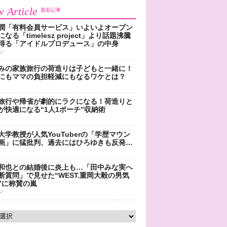
 Article
最新記事
潤「有料会員サービス」いよいよオープン
なる「timelesz project」より話題沸騰
得る「アイドルプロデュース」の中身
ン
みの家族旅行の荷造りは子どもと一緒に！
にもママの負担軽減にもなるワケとは？
旅行や帰省が劇的にラクになる！荷造りと
が快適になる“1人1ポーチ”収納術
大学教授が人気YouTuberの「学歴マウン
画」に猛批判、過去にはひろゆきも反発…
和也との結婚後に炎上も…「田中みな実へ
断質問」で見せた“WEST.重岡大毅の男気
”に称賛の嵐
ン