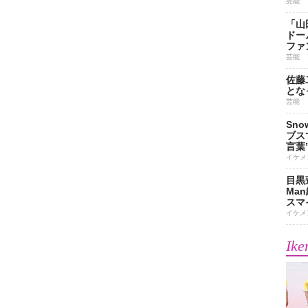
芸能
「山
ドー
ファ
芸能
佐藤
とな
芸能
Sn
ブス
言葉
イケメ
目黒
Ma
スマイ
イケメ
Ike