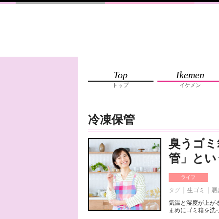
Top
Ikemen
トップ
イケメン
冷凍保管
臭うゴミ
管」とい
ライフ
タグ
生ゴミ
悪
気温と湿度が上が
まめにゴミ箱を洗っ