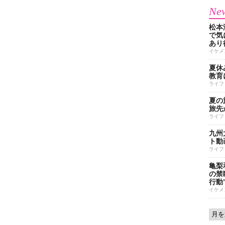
New
松本
で気に
あり
イケメ
夏休
教育
ライフ
夏の
旅先
ライフ
九州
ト動
ライフ
亀梨
の禁
行動
イケメ