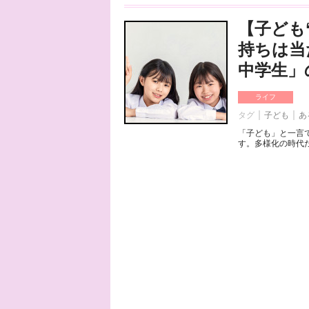
【子ども
持ちは当
中学生」
ライフ
タグ
子ども
あ
「子ども」と一言
す。多様化の時代だ