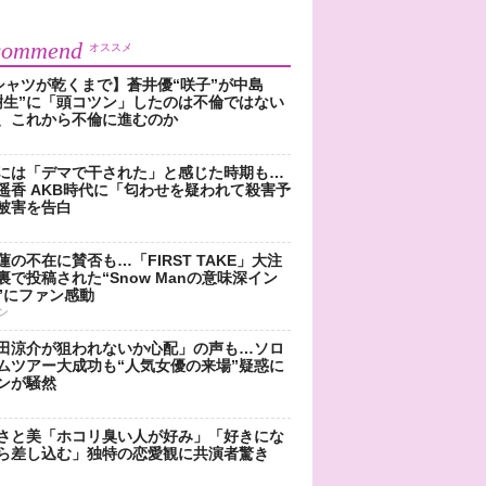
commend
オススメ
シャツが乾くまで】蒼井優“咲子”が中島
樹生”に「頭コツン」したのは不倫ではない
、これから不倫に進むのか
には「デマで干された」と感じた時期も…
遥香 AKB時代に「匂わせを疑われて殺害予
被害を告白
蓮の不在に賛否も…「FIRST TAKE」大注
裏で投稿された“Snow Manの意味深イン
”にファン感動
ン
田涼介が狙われないか心配」の声も…ソロ
ムツアー大成功も“人気女優の来場”疑惑に
ンが騒然
さと美「ホコリ臭い人が好み」「好きにな
ら差し込む」独特の恋愛観に共演者驚き