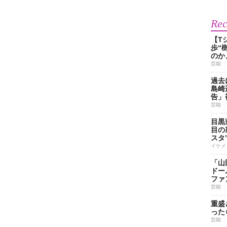
Re
【T
歩“
のか
芸能
過去
島崎
告」
芸能
目黒
目の
スタ
イケメ
「山
ドー
ファ
芸能
重盛
った
芸能