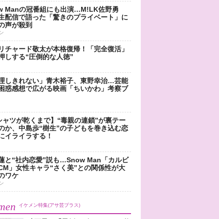
ow Manの冠番組にも出演…M!LK佐野勇
生配信で語った「驚きのプライベート」に
の声が殺到
ン
リチャード敬太が本格復帰！「完全復活」
押しする“圧倒的な人徳”
理しきれない」青木裕子、東野幸治…芸能
困惑感想で広がる映画「ちいかわ」考察ブ
シャツが乾くまで】“毒親の連鎖”が裏テー
のか、中島歩“樹生”の子どもを巻き込む恋
にイライラする！
蓮と“社内恋愛”説も…Snow Man「カルビ
CM」女性キャラ“さく美”との関係性が大
のワケ
ン
men
イケメン特集(アサ芸プラス)