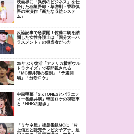
映画界に「異例のビジネス」を仕
掛けた稲垣吾郎・草彅剛・香取慎
吾の主演作「新たな収益システ
ム」
反論記事で急展開！佐藤二朗を詰
問した女性弁護士は「国分太一ハ
ラスメント」の担当者だった
28年ぶり復活「アメリカ横断ウル
トラクイズ」で疑問視される
「MC櫻井翔の役割」「予選開
場」「分断ロケ」
中森明菜「SixTONESとバラエテ
ィー番組共演」韓国ロケの視聴率
と「NHKの動き」
「ミヤネ屋」後釜番組MCに「村
上信五と読売テレビ女子アナ」起