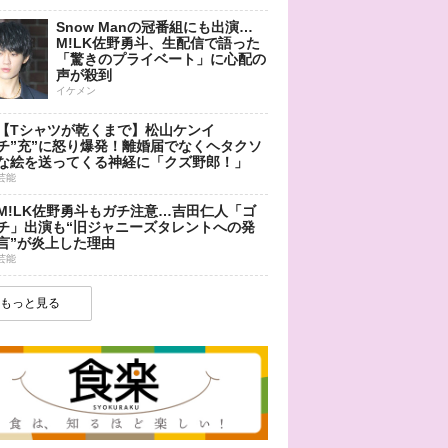
Snow Manの冠番組にも出演…
M!LK佐野勇斗、生配信で語った
「驚きのプライベート」に心配の
声が殺到
イケメン
【Tシャツが乾くまで】松山ケンイ
チ”充”に怒り爆発！離婚届でなくヘタクソ
な絵を送ってくる神経に「クズ野郎！」
芸能
M!LK佐野勇斗もガチ注意…吉田仁人「ゴ
チ」出演も“旧ジャニーズタレントへの発
言”が炎上した理由
芸能
もっと見る