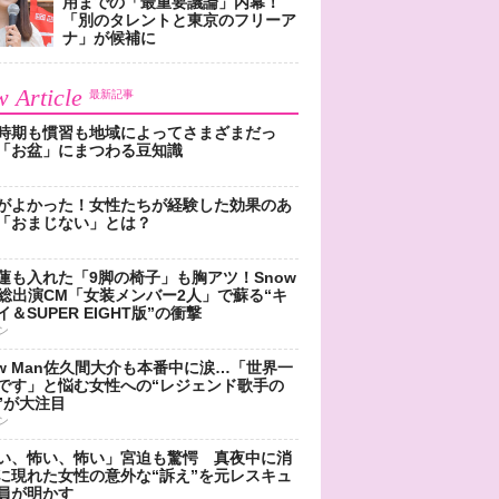
用までの「最重要議論」内幕！
「別のタレントと東京のフリーア
ナ」が候補に
 Article
最新記事
時期も慣習も地域によってさまざまだっ
「お盆」にまつわる豆知識
がよかった！女性たちが経験した効果のあ
「おまじない」とは？
蓮も入れた「9脚の椅子」も胸アツ！Snow
n総出演CM「女装メンバー2人」で蘇る“キ
＆SUPER EIGHT版”の衝撃
ン
ow Man佐久間大介も本番中に涙…「世界一
です」と悩む女性への“レジェンド歌手の
”が大注目
ン
い、怖い、怖い」宮迫も驚愕 真夜中に消
に現れた女性の意外な“訴え”を元レスキュ
員が明かす