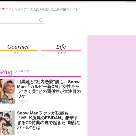
ブ
エイジングケア！大人女子を楽しむための情報サイト！
Gourmet
Life
グルメ
ライフ
king
ランキング
目黒蓮と“社内恋愛”説も…Snow
Man「カルビー新CM」女性キャ
ラ“さく美”との関係性が大注目の
ワケ
イケメン
Snow Manファンが決起も…
「M!LK所属のEBiDAN」豪華す
ぎるCD特典の裏で起きた“熾烈な
バトル”とは
イケメン