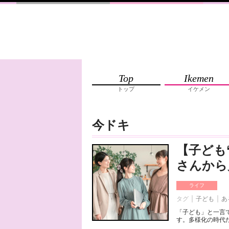
Top
Ikemen
トップ
イケメン
今ドキ
【子ども
さんから
ライフ
タグ
子ども
あ
「子ども」と一言
す。多様化の時代だ