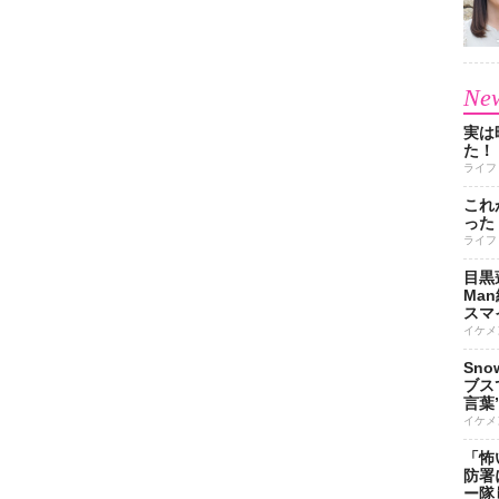
New
実は
た！
ライフ
これ
った
ライフ
目黒
Ma
スマイ
イケメ
Sn
ブス
言葉
イケメ
「怖
防署
ー隊