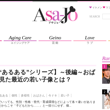
イケメン
ラ
SEARCH
Aging Care
Geino
Love
エイジングケア
芸 能
ラ ブ
Ran
1
“あるある”シリーズ】～後編～おば
見た最近の若い子像とは？
2
るある
個性
多様性
おばさん
今ドキ
若い子
でいっても、性別・性格・世代・育成環境などによって各々違いがありま
からこそ「子どもだから……」と一括りにせず、個...