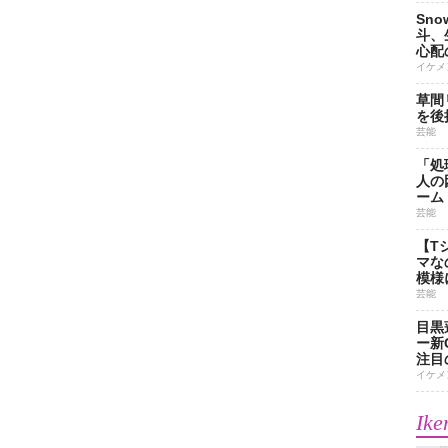
Sn
斗、
心配
イケメ
草間
を後
芸能
「処
人の
ーム
芸能
【T
マな
模様
芸能
目黒
ー新
注目
イケメ
Ike