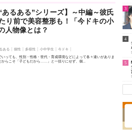
3
“あるある”シリーズ】～中編～彼氏
たり前で美容整形も！「今ドキの小
の人物像とは？
4
るある
個性
多様性
小中学生
今ドキ
でいっても、性別・性格・世代・育成環境などによって各々違いがありま
からこそ「子どもだから……」と一括りにせず、個...
5