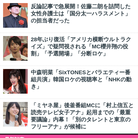
反論記事で急展開！佐藤二朗を詰問した
女性弁護士は「国分太一ハラスメント」
の担当者だった
28年ぶり復活「アメリカ横断ウルトラク
イズ」で疑問視される「MC櫻井翔の役
割」「予選開場」「分断ロケ」
中森明菜「SixTONESとバラエティー番
組共演」韓国ロケの視聴率と「NHKの動
き」
「ミヤネ屋」後釜番組MCに「村上信五と
読売テレビ女子アナ」起用までの「最重
要議論」内幕！「別のタレントと東京の
フリーアナ」が候補に