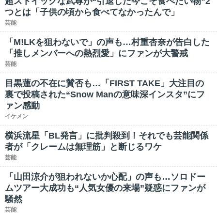
超ストイックな武尊が“引退した今こそ食べたい物”2
つとは「子供の頃から食べてなかったんで」
芸能
「M!LKを狙わないで」の声も…村重杏奈が告白した
「推しメンバーへの熱烈愛」にファンが大警戒
芸能
目黒蓮の不在に賛否も…「FIRST TAKE」大注目の
裏で投稿された“Snow Manの意味深インスタ”にフ
ァン感動
イケメン
横浜流星「BL発言」に批判殺到！それでも芸能関係
者が「クレームは無理筋」と断じるワケ
芸能
「山田涼介が狙われないか心配」の声も…ソロドー
ムツアー大成功も“人気女優の来場”疑惑にファンが
騒然
芸能