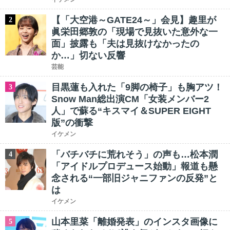
【「大空港～GATE24～」会見】趣里が
2
眞栄田郷敦の「現場で見抜いた意外な一
面」披露も「夫は見抜けなかったの
か…」切ない反響
芸能
目黒蓮も入れた「9脚の椅子」も胸アツ！
3
Snow Man総出演CM「女装メンバー2
人」で蘇る“キスマイ＆SUPER EIGHT
版”の衝撃
イケメン
「バチバチに荒れそう」の声も…松本潤
4
「アイドルプロデュース始動」報道も懸
念される“一部旧ジャニファンの反発”と
は
イケメン
山本里菜「離婚発表」のインスタ画像に
5