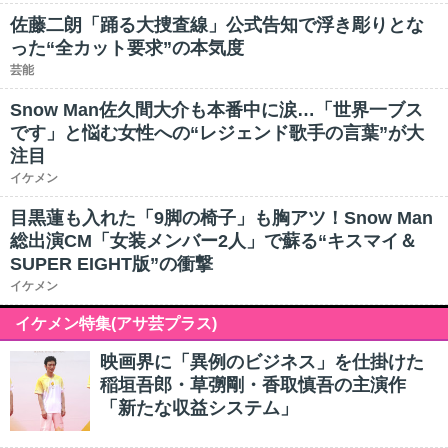
佐藤二朗「踊る大捜査線」公式告知で浮き彫りとな
った“全カット要求”の本気度
芸能
Snow Man佐久間大介も本番中に涙…「世界一ブス
です」と悩む女性への“レジェンド歌手の言葉”が大
注目
イケメン
目黒蓮も入れた「9脚の椅子」も胸アツ！Snow Man
総出演CM「女装メンバー2人」で蘇る“キスマイ＆
SUPER EIGHT版”の衝撃
イケメン
イケメン特集(アサ芸プラス)
映画界に「異例のビジネス」を仕掛けた
稲垣吾郎・草彅剛・香取慎吾の主演作
「新たな収益システム」