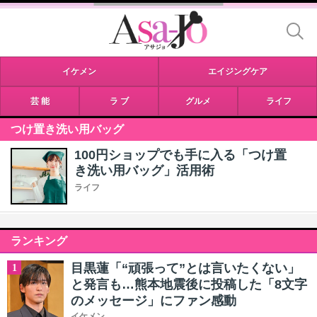
イケメン
エイジングケア
芸 能
ラ ブ
グルメ
ライフ
つけ置き洗い用バッグ
100円ショップでも手に入る「つけ置
き洗い用バッグ」活用術
ライフ
ランキング
目黒蓮「“頑張って”とは言いたくない」
1
と発言も…熊本地震後に投稿した「8文字
のメッセージ」にファン感動
イケメン