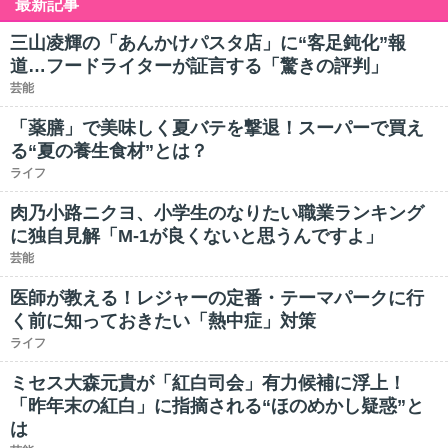
最新記事
三山凌輝の「あんかけパスタ店」に“客足鈍化”報
道…フードライターが証言する「驚きの評判」
芸能
「薬膳」で美味しく夏バテを撃退！スーパーで買え
る“夏の養生食材”とは？
ライフ
肉乃小路ニクヨ、小学生のなりたい職業ランキング
に独自見解「M-1が良くないと思うんですよ」
芸能
医師が教える！レジャーの定番・テーマパークに行
く前に知っておきたい「熱中症」対策
ライフ
ミセス大森元貴が「紅白司会」有力候補に浮上！
「昨年末の紅白」に指摘される“ほのめかし疑惑”と
は