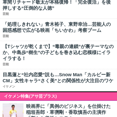
草間リチャード敬太が本格復帰！「完全復活」を後
押しする“圧倒的な人徳”
芸能
「処理しきれない」青木裕子、東野幸治…芸能人の
困惑感想で広がる映画「ちいかわ」考察ブーム
芸能
【Tシャツが乾くまで】“毒親の連鎖”が裏テーマなの
か、中島歩“樹生”の子どもを巻き込む恋模様にイラ
イラする！
芸能
目黒蓮と“社内恋愛”説も…Snow Man「カルビー新
CM」女性キャラ“さく美”との関係性が大注目のワケ
イケメン
イケメン特集(アサ芸プラス)
映画界に「異例のビジネス」を仕掛けた
稲垣吾郎・草彅剛・香取慎吾の主演作