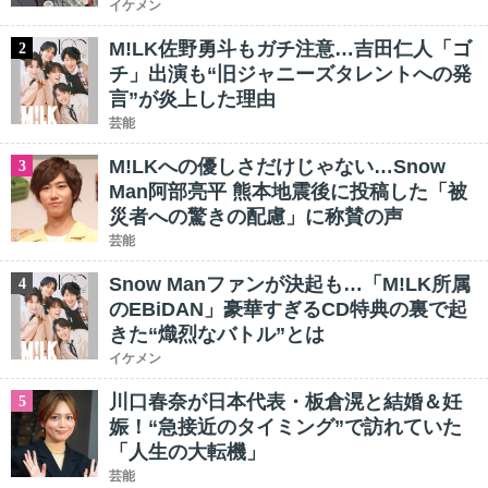
イケメン
M!LK佐野勇斗もガチ注意…吉田仁人「ゴ
2
チ」出演も“旧ジャニーズタレントへの発
言”が炎上した理由
芸能
M!LKへの優しさだけじゃない…Snow
3
Man阿部亮平 熊本地震後に投稿した「被
災者への驚きの配慮」に称賛の声
芸能
Snow Manファンが決起も…「M!LK所属
4
のEBiDAN」豪華すぎるCD特典の裏で起
きた“熾烈なバトル”とは
イケメン
川口春奈が日本代表・板倉滉と結婚＆妊
5
娠！“急接近のタイミング”で訪れていた
「人生の大転機」
芸能