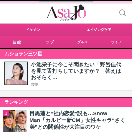
イケメン
エイジングケア
芸 能
ラ ブ
グルメ
ライフ
ムショラン三ツ星
小池栄子に今こそ聞きたい「野呂佳代
を見て舌打ちしていますか？」答えは
おそらく…
芸能
ランキング
目黒蓮と“社内恋愛”説も…Snow
1
Man「カルビー新CM」女性キャラ“さく
美”との関係性が大注目のワケ