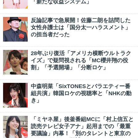
「新たな収益システム」
反論記事で急展開！佐藤二朗を詰問した
女性弁護士は「国分太一ハラスメント」
の担当者だった
28年ぶり復活「アメリカ横断ウルトラク
イズ」で疑問視される「MC櫻井翔の役
割」「予選開場」「分断ロケ」
中森明菜「SixTONESとバラエティー番
組共演」韓国ロケの視聴率と「NHKの動
き」
「ミヤネ屋」後釜番組MCに「村上信五と
読売テレビ女子アナ」起用までの「最重
要議論」内幕！「別のタレントと東京の