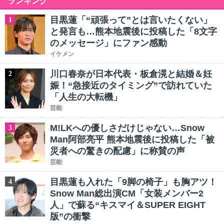
ランキング
目黒蓮「“頑張って”とは言いたくない」
1
と発言も…熊本地震後に投稿した「8文字
のメッセージ」にファン感動
イケメン
川口春奈が日本代表・板倉滉と結婚＆妊
2
娠！“急接近のタイミング”で訪れていた
「人生の大転機」
芸能
M!LKへの優しさだけじゃない…Snow
3
Man阿部亮平 熊本地震後に投稿した「被
災者への驚きの配慮」に称賛の声
芸能
目黒蓮も入れた「9脚の椅子」も胸アツ！
4
Snow Man総出演CM「女装メンバー2
人」で蘇る“キスマイ＆SUPER EIGHT
版”の衝撃