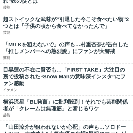
れ”鉄の掟とは
芸能
超ストイックな武尊が“引退した今こそ食べたい物”2
つとは「子供の頃から食べてなかったんで」
芸能
「M!LKを狙わないで」の声も…村重杏奈が告白した
「推しメンバーへの熱烈愛」にファンが大警戒
芸能
目黒蓮の不在に賛否も…「FIRST TAKE」大注目の
裏で投稿された“Snow Manの意味深インスタ”にフ
ァン感動
イケメン
横浜流星「BL発言」に批判殺到！それでも芸能関係
者が「クレームは無理筋」と断じるワケ
芸能
「山田涼介が狙われないか心配」の声も…ソロドー