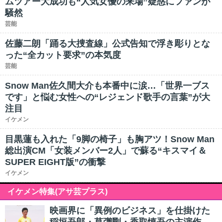
ムツアー大成功も“人気女優の来場”疑惑にファンが
騒然
芸能
佐藤二朗「踊る大捜査線」公式告知で浮き彫りとな
った“全カット要求”の本気度
芸能
Snow Man佐久間大介も本番中に涙…「世界一ブス
です」と悩む女性への“レジェンド歌手の言葉”が大
注目
イケメン
目黒蓮も入れた「9脚の椅子」も胸アツ！Snow Man
総出演CM「女装メンバー2人」で蘇る“キスマイ＆
SUPER EIGHT版”の衝撃
イケメン
イケメン特集(アサ芸プラス)
映画界に「異例のビジネス」を仕掛けた