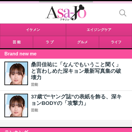
イケメン
エイジングケア
芸 能
ラ ブ
グルメ
ライフ
Brand new me
桑田佳祐に「なんでもいうこと聞く」
と言わしめた深キョン最新写真集の破
壊力
芸能
37歳で“ヤング誌”の表紙を飾る、深キ
ョンBODYの「攻撃力」
芸能