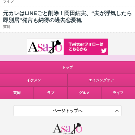
ライフ
元カレはLINEごと削除！岡田結実、“夫が浮気したら
即別居”発言も納得の過去恋愛観
芸能
トップ
イケメン
エイジングケア
芸能
ラブ
グルメ
ライフ
ページトップへ