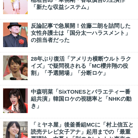
稲垣吾郎・草彅剛・香取慎吾の主演作
「新たな収益システム」
反論記事で急展開！佐藤二朗を詰問した
女性弁護士は「国分太一ハラスメント」
の担当者だった
28年ぶり復活「アメリカ横断ウルトラク
イズ」で疑問視される「MC櫻井翔の役
割」「予選開場」「分断ロケ」
中森明菜「SixTONESとバラエティー番
組共演」韓国ロケの視聴率と「NHKの動
き」
「ミヤネ屋」後釜番組MCに「村上信五と
読売テレビ女子アナ」起用までの「最重