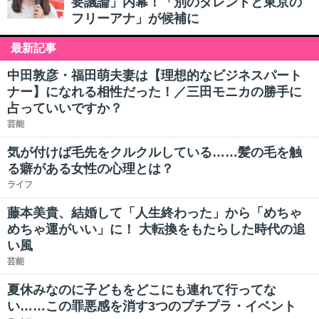
要議論」内幕！「別のタレントと東京の
フリーアナ」が候補に
最新記事
中田敦彦・福田萌夫妻は【理想的なビジネスパート
ナー】になれる相性だった！／三田モニカの勝手に
占っていいですか？
芸能
気が付けば毛先をクルクルしている……髪の毛を触
る癖がある女性の心理とは？
ライフ
藤本美貴、結婚して「人生終わった」から「めちゃ
めちゃ運がいい」に！ 大転換をもたらした時代の追
い風
芸能
夏休みなのに子どもをどこにも連れて行ってな
い……この罪悪感を消す3つのプチプラ・イベント