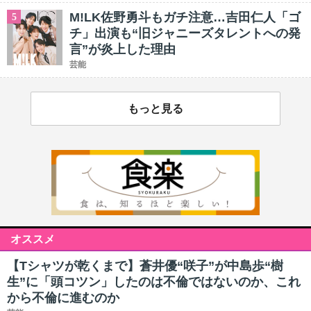
M!LK佐野勇斗もガチ注意…吉田仁人「ゴ
5
チ」出演も“旧ジャニーズタレントへの発
言”が炎上した理由
芸能
もっと見る
オススメ
【Tシャツが乾くまで】蒼井優“咲子”が中島歩“樹
生”に「頭コツン」したのは不倫ではないのか、これ
から不倫に進むのか