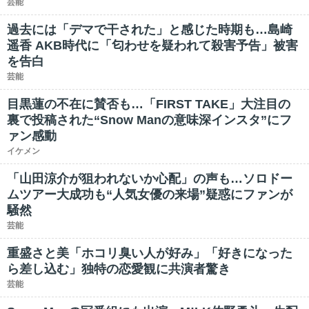
芸能
過去には「デマで干された」と感じた時期も…島崎
遥香 AKB時代に「匂わせを疑われて殺害予告」被害
を告白
芸能
目黒蓮の不在に賛否も…「FIRST TAKE」大注目の
裏で投稿された“Snow Manの意味深インスタ”にフ
ァン感動
イケメン
「山田涼介が狙われないか心配」の声も…ソロドー
ムツアー大成功も“人気女優の来場”疑惑にファンが
騒然
芸能
重盛さと美「ホコリ臭い人が好み」「好きになった
ら差し込む」独特の恋愛観に共演者驚き
芸能