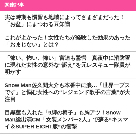
関連記事
実は時期も慣習も地域によってさまざまだった！
「お盆」にまつわる豆知識
これがよかった！女性たちが経験した効果のあった
「おまじない」とは？
「怖い、怖い、怖い」宮迫も驚愕 真夜中に消防署
に現れた女性の意外な“訴え”を元レスキュー隊員が
明かす
Snow Man佐久間大介も本番中に涙…「世界一ブス
です」と悩む女性への“レジェンド歌手の言葉”が大
注目
目黒蓮も入れた「9脚の椅子」も胸アツ！Snow
Man総出演CM「女装メンバー2人」で蘇る“キスマ
イ＆SUPER EIGHT版”の衝撃