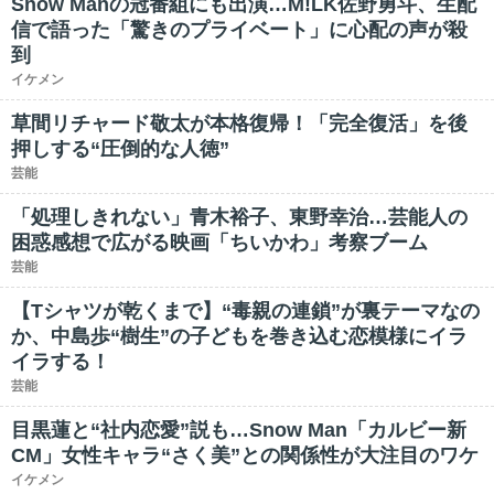
Snow Manの冠番組にも出演…M!LK佐野勇斗、生配
信で語った「驚きのプライベート」に心配の声が殺
到
イケメン
草間リチャード敬太が本格復帰！「完全復活」を後
押しする“圧倒的な人徳”
芸能
「処理しきれない」青木裕子、東野幸治…芸能人の
困惑感想で広がる映画「ちいかわ」考察ブーム
芸能
【Tシャツが乾くまで】“毒親の連鎖”が裏テーマなの
か、中島歩“樹生”の子どもを巻き込む恋模様にイラ
イラする！
芸能
目黒蓮と“社内恋愛”説も…Snow Man「カルビー新
CM」女性キャラ“さく美”との関係性が大注目のワケ
イケメン