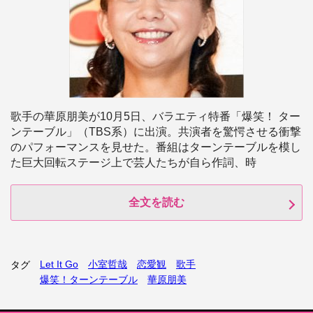
歌手の華原朋美が10月5日、バラエティ特番「爆笑！ ター
ンテーブル」（TBS系）に出演。共演者を驚愕させる衝撃
のパフォーマンスを見せた。番組はターンテーブルを模し
た巨大回転ステージ上で芸人たちが自ら作詞、時
全文を読む
Let It Go
小室哲哉
恋愛観
歌手
タグ
爆笑！ターンテーブル
華原朋美