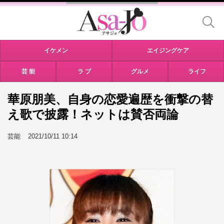
イケメン
エイジングケア
芸 能
ラ ブ
グルメ
ライフ
華原朋美、自身の恋愛遍歴を衝撃の替
え歌で披露！ネットは賛否両論
芸能
2021/10/11 10:14