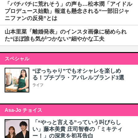
「バチバチに荒れそう」の声も…松本潤「アイドル
プロデュース始動」報道も懸念される“一部旧ジャ
ニファンの反発”とは
山本里菜「離婚発表」のインスタ画像に秘められ
た“ほぼ誰も気がつかない”細やかな工夫
スペシャル
“ぽっちゃり”でもオシャレを楽しめ
る！プチプラ・アパレルブランド3選
ライフ
Asa-Jo チョイス
「“やっと言える”っていう叫びらし
い」藤本美貴 庄司智春の「ミキティ
ー！」の深意を初耳告白