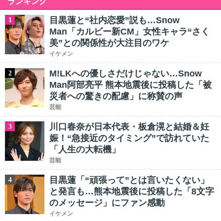
ランキング
目黒蓮と“社内恋愛”説も…Snow
1
Man「カルビー新CM」女性キャラ“さく
美”との関係性が大注目のワケ
イケメン
M!LKへの優しさだけじゃない…Snow
2
Man阿部亮平 熊本地震後に投稿した「被
災者への驚きの配慮」に称賛の声
芸能
川口春奈が日本代表・板倉滉と結婚＆妊
3
娠！“急接近のタイミング”で訪れていた
「人生の大転機」
芸能
目黒蓮「“頑張って”とは言いたくない」
4
と発言も…熊本地震後に投稿した「8文字
のメッセージ」にファン感動
イケメン