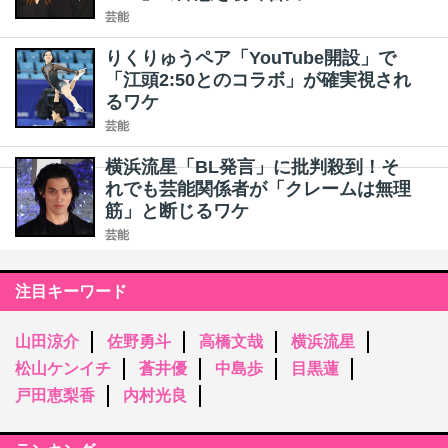
芸能
りくりゅうペア「YouTube開設」で
「江頭2:50とのコラボ」が確実視され
るワケ
芸能
横浜流星「BL発言」に批判殺到！そ
れでも芸能関係者が「クレームは無理
筋」と断じるワケ
芸能
注目キーワード
山田涼介
佐野勇斗
高橋文哉
横浜流星
松山ケンイチ
蒼井優
中島歩
目黒蓮
戸田恵梨香
内村光良