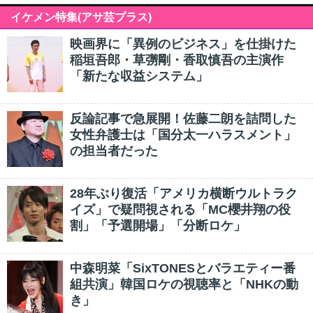
イケメン特集(アサ芸プラス)
映画界に「異例のビジネス」を仕掛けた
稲垣吾郎・草彅剛・香取慎吾の主演作
「新たな収益システム」
反論記事で急展開！佐藤二朗を詰問した
女性弁護士は「国分太一ハラスメント」
の担当者だった
28年ぶり復活「アメリカ横断ウルトラク
イズ」で疑問視される「MC櫻井翔の役
割」「予選開場」「分断ロケ」
中森明菜「SixTONESとバラエティー番
組共演」韓国ロケの視聴率と「NHKの動
き」