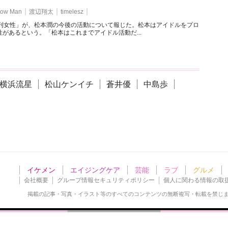
ow Man
渡辺翔太
timelesz
週刊女性」が、松本潤の今後の活動について報じた。松本はアイドルをプロ
があるという。「松本はこれまでアイドル活動だ...
横浜流星
松山ケンイチ
蒼井優
中島歩
イケメン
エイジングケア
芸能
ラブ
グルメ
会社概要
グループ情報セキュリティポリシー
個人に関わる情報の取
掲載の記事・写真・イラスト等の
すべてのコンテンツの無断複写・転載を禁じ