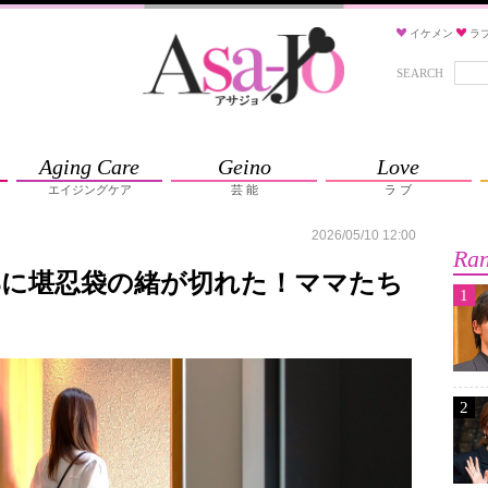
イケメン
ラ
SEARCH
Aging Care
Geino
Love
エイジングケア
芸 能
ラ ブ
2026/05/10 12:00
Ran
那に堪忍袋の緒が切れた！ママたち
1
2