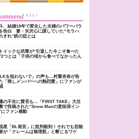
commend
オススメ
斗、結婚19年で変化した夫婦のパワーバラ
を告白 妻・矢沢心に課していた“モラハ
れすれ”鉄の掟とは
トイックな武尊が“引退した今こそ食べた
”2つとは「子供の頃から食べてなかったん
!LKを狙わないで」の声も…村重杏奈が告
た「推しメンバーへの熱烈愛」にファンが
戒
蓮の不在に賛否も…「FIRST TAKE」大注
裏で投稿された“Snow Manの意味深イン
”にファン感動
ン
流星「BL発言」に批判殺到！それでも芸能
者が「クレームは無理筋」と断じるワケ