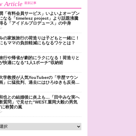
 Article
最新記事
潤「有料会員サービス」いよいよオープン
なる「timelesz project」より話題沸騰
得る「アイドルプロデュース」の中身
ン
みの家族旅行の荷造りは子どもと一緒に！
にもママの負担軽減にもなるワケとは？
旅行や帰省が劇的にラクになる！荷造りと
が快適になる“1人1ポーチ”収納術
大学教授が人気YouTuberの「学歴マウン
画」に猛批判、過去にはひろゆきも反発…
和也との結婚後に炎上も…「田中みな実へ
断質問」で見せた“WEST.重岡大毅の男気
”に称賛の嵐
ン