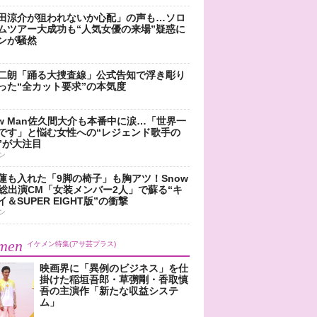
田涼介が狙われないか心配」の声も…ソロ
ムツアー大成功も“人気女優の来場”疑惑に
ンが騒然
二朗「踊る大捜査線」公式告知で浮き彫り
った“全カット要求”の本気度
ow Man佐久間大介も本番中に涙…「世界一
です」と悩む女性への“レジェンド歌手の
”が大注目
ン
蓮も入れた「9脚の椅子」も胸アツ！Snow
n総出演CM「女装メンバー2人」で蘇る“キ
＆SUPER EIGHT版”の衝撃
ン
men
イケメン特集(アサ芸プラス)
映画界に「異例のビジネス」を仕
掛けた稲垣吾郎・草彅剛・香取慎
吾の主演作「新たな収益システ
ム」