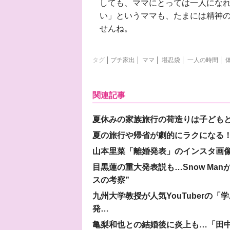
しても、ママにとっては一人にな
い」というママも、たまには精神の
せんね。
タグ
プチ家出
ママ
堪忍袋
一人の時間
関連記事
夏休みの家族旅行の荷造りは子ども
夏の旅行や帰省が劇的にラクになる！
山本里菜「離婚発表」のインスタ画像
目黒蓮の重大発表説も…Snow Ma
スの考察”
九州大学教授が人気YouTuberの
発…
亀梨和也との結婚後に炎上も…「田中