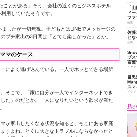
たことがある」そう。会社の近くのビジネスホテル
「山
ドー
を利用していたそうです。
ファ
芸能
いましたが一切無視。子どもとはLINEでメッセージの
佐藤
のプチ家出の3日間は「とても楽しかった」とか。
とな
芸能
Sn
ママのケース
ブス
言葉
イケメ
ェによく逃げ込んでいる。一人でホッとできる場所
目黒
Ma
スマイ
イケメ
。そこで、「家に自分が一人でインターネットでき
定した」のだとか。一人になりたいという欲求が満た
Ike
ね。
マが家出したくなる状況を知ると、そこにある家庭
りますよね。とくに大きなトラブルにならなかったと