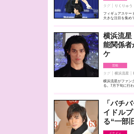
タグ
りくりゅう
フィギュアスケート
大きな注目を集めて
横浜流星
能関係者
ケ
芸能
タグ
横浜流星
横浜流星がファンク
る。7月下旬に行わ
「バチバ
イドルプ
る“一部
イケメン