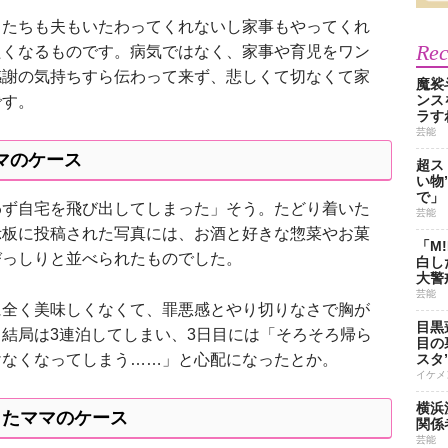
たちも夫もいたわってくれないし家事もやってくれ
Re
たくなるものです。病気ではなく、家事や育児をワン
感謝の気持ちすら伝わって来ず、悲しくて切なくて家
魔裟
ンス
です。
ラす
芸能
マのケース
超ス
い物
で」
ず自宅を飛び出してしまった」そう。たどり着いた
芸能
示板に投稿された写真には、お酒と好きな惣菜やお菓
「M
びっしりと並べられたものでした。
白し
大警
芸能
全く美味しくなくて、罪悪感とやり切りなさで胸が
目黒
結局は3連泊してしまい、3日目には「そろそろ帰ら
目の
スタ
けなくなってしまう……」と心配になったとか。
イケメ
横浜
したママのケース
関係
芸能