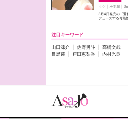
タグ
松本潤
Sn
8月4日発売の「
デュースする可能性
注目キーワード
山田涼介
佐野勇斗
高橋文哉
目黒蓮
戸田恵梨香
内村光良