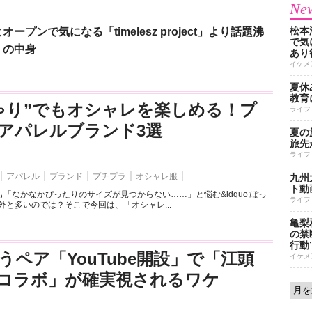
New
松本
ンで気になる「timelesz project」より話題沸
で気に
」の中身
あり
イケメ
夏休
教育
ゃり”でもオシャレを楽しめる！プ
ライフ
アパレルブランド3選
夏の
旅先
ライフ
アパレル
ブランド
プチプラ
オシャレ服
九州
ト動
「なかなかぴったりのサイズが見つからない……」と悩む&ldquo;ぽっ
ライフ
外と多いのでは？そこで今回は、「オシャレ...
亀梨
の禁
行動
うペア「YouTube開設」で「江頭
イケメ
とのコラボ」が確実視されるワケ