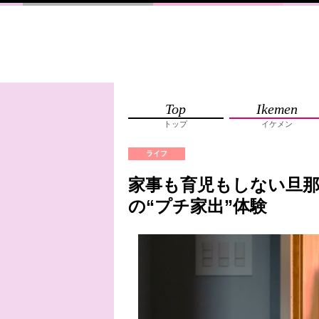
Top
Ikemen
トップ
イケメン
ライフ
家事も育児もしない旦
の“プチ家出”体験