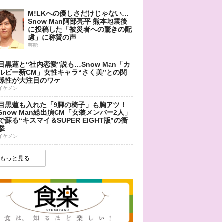
M!LKへの優しさだけじゃない…
Snow Man阿部亮平 熊本地震後
に投稿した「被災者への驚きの配
慮」に称賛の声
芸能
目黒蓮と“社内恋愛”説も…Snow Man「カ
ルビー新CM」女性キャラ“さく美”との関
係性が大注目のワケ
イケメン
目黒蓮も入れた「9脚の椅子」も胸アツ！
Snow Man総出演CM「女装メンバー2人」
で蘇る“キスマイ＆SUPER EIGHT版”の衝
撃
イケメン
もっと見る