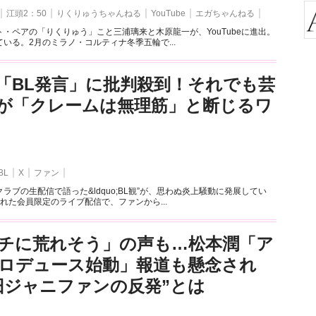
江頭2：50
りくりゅうちゃんねる
YouTube
エガちゃんねる
・ペアの「りくりゅう」こと三浦璃来と木原龍一が、YouTubeに進出。
いる。2月のミラノ・コルティナ冬季五輪で...
「BL発言」に批判殺到！それでも芸
が「クレームは無理筋」と断じるワ
BL
X
ファン
ラブの生配信で語った&ldquo;BL観”が、思わぬ炎上騒動に発展してい
れた会員限定のライブ配信で、ファンから...
チに荒れそう」の声も…松本潤「ア
ロデュース始動」報道も懸念され
旧ジャニファンの反発”とは