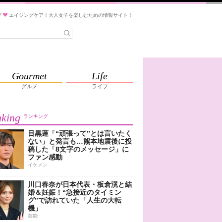
ブ
エイジングケア！大人女子を楽しむための情報サイト！
Gourmet
Life
グルメ
ライフ
king
ランキング
目黒蓮「“頑張って”とは言いたく
ない」と発言も…熊本地震後に投
稿した「8文字のメッセージ」に
ファン感動
イケメン
川口春奈が日本代表・板倉滉と結
婚＆妊娠！“急接近のタイミン
グ”で訪れていた「人生の大転
機」
芸能