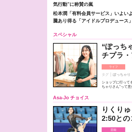
気行動”に称賛の嵐
松本潤「有料会員サービス」いよいよオープ
騰あり得る「アイドルプロデュース
スペシャル
“ぽっち
チプラ・
ライフ
タグ
ぽっちゃり
ショップに行っても
ちゃりさん”って意
Asa-Jo チョイス
りくりゅ
2:50
芸能