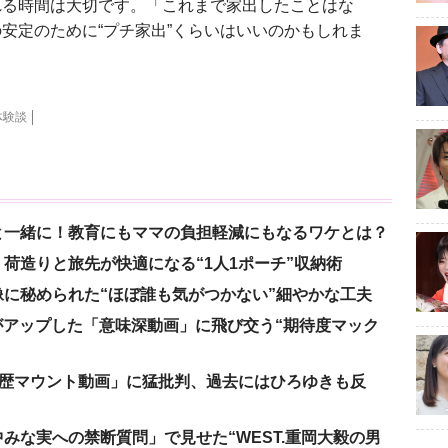
れる時間は大切です。「これまで家出したことはな
安定のために“プチ家出”くらいはいいのかもしれま
体験談
と一緒に！教育にもママの負担軽減にもなるワケとは？
荷造りと旅先が快適になる“1人1ポーチ”収納術
に秘められた“ほぼ誰も気がつかない”細やかな工夫
nがアップした「意味深動画」に飛び交う“期待度マック
「学歴マウント動画」に猛批判、過去にはひろゆきも反
みな実への禁断質問」で見せた“WEST.重岡大毅の男