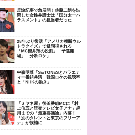
反論記事で急展開！佐藤二朗を詰
問した女性弁護士は「国分太一ハ
ラスメント」の担当者だった
28年ぶり復活「アメリカ横断ウル
トラクイズ」で疑問視される
「MC櫻井翔の役割」「予選開
場」「分断ロケ」
中森明菜「SixTONESとバラエテ
ィー番組共演」韓国ロケの視聴率
と「NHKの動き」
「ミヤネ屋」後釜番組MCに「村
上信五と読売テレビ女子アナ」起
用までの「最重要議論」内幕！
「別のタレントと東京のフリーア
ナ」が候補に