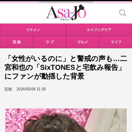
イケメン
エイジングケア
芸 能
ラ ブ
グルメ
ライフ
「女性がいるのに」と警戒の声も…二
宮和也の「SixTONESと宅飲み報告」
にファンが動揺した背景
芸能
2026/05/08 11:30