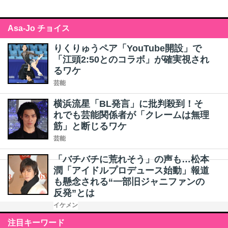
Asa-Jo チョイス
りくりゅうペア「YouTube開設」で
「江頭2:50とのコラボ」が確実視され
るワケ
芸能
横浜流星「BL発言」に批判殺到！そ
れでも芸能関係者が「クレームは無理
筋」と断じるワケ
芸能
「バチバチに荒れそう」の声も…松本
潤「アイドルプロデュース始動」報道
も懸念される“一部旧ジャニファンの
反発”とは
イケメン
注目キーワード