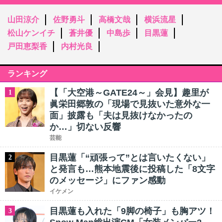
山田涼介
佐野勇斗
高橋文哉
横浜流星
松山ケンイチ
蒼井優
中島歩
目黒蓮
戸田恵梨香
内村光良
ランキング
【「大空港～GATE24～」会見】趣里が
1
眞栄田郷敦の「現場で見抜いた意外な一
面」披露も「夫は見抜けなかったの
か…」切ない反響
芸能
目黒蓮「“頑張って”とは言いたくない」
2
と発言も…熊本地震後に投稿した「8文字
のメッセージ」にファン感動
イケメン
目黒蓮も入れた「9脚の椅子」も胸アツ！
3