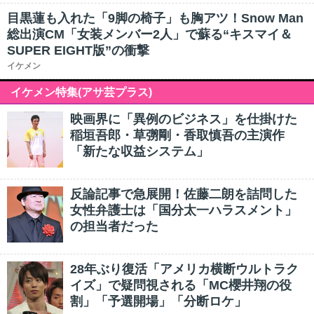
目黒蓮も入れた「9脚の椅子」も胸アツ！Snow Man
総出演CM「女装メンバー2人」で蘇る“キスマイ＆
SUPER EIGHT版”の衝撃
イケメン
イケメン特集(アサ芸プラス)
映画界に「異例のビジネス」を仕掛けた
稲垣吾郎・草彅剛・香取慎吾の主演作
「新たな収益システム」
反論記事で急展開！佐藤二朗を詰問した
女性弁護士は「国分太一ハラスメント」
の担当者だった
28年ぶり復活「アメリカ横断ウルトラク
イズ」で疑問視される「MC櫻井翔の役
割」「予選開場」「分断ロケ」