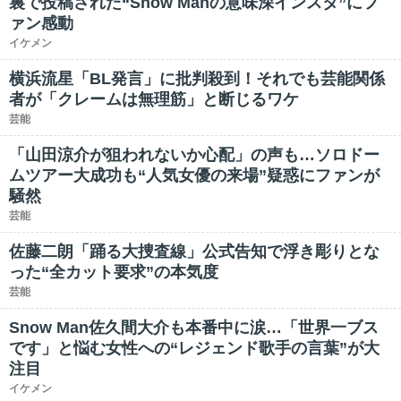
裏で投稿された“Snow Manの意味深インスタ”にフ
ァン感動
イケメン
横浜流星「BL発言」に批判殺到！それでも芸能関係
者が「クレームは無理筋」と断じるワケ
芸能
「山田涼介が狙われないか心配」の声も…ソロドー
ムツアー大成功も“人気女優の来場”疑惑にファンが
騒然
芸能
佐藤二朗「踊る大捜査線」公式告知で浮き彫りとな
った“全カット要求”の本気度
芸能
Snow Man佐久間大介も本番中に涙…「世界一ブス
です」と悩む女性への“レジェンド歌手の言葉”が大
注目
イケメン