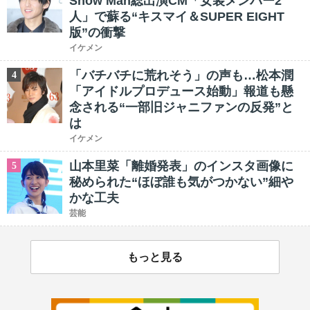
Snow Man総出演CM「女装メンバー2
人」で蘇る“キスマイ＆SUPER EIGHT
版”の衝撃
イケメン
「バチバチに荒れそう」の声も…松本潤
4
「アイドルプロデュース始動」報道も懸
念される“一部旧ジャニファンの反発”と
は
イケメン
山本里菜「離婚発表」のインスタ画像に
5
秘められた“ほぼ誰も気がつかない”細や
かな工夫
芸能
もっと見る