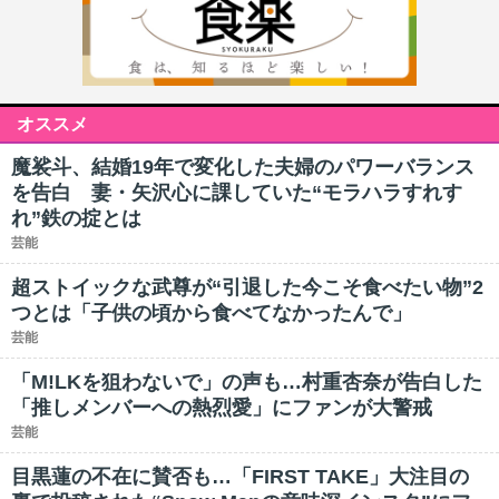
オススメ
魔裟斗、結婚19年で変化した夫婦のパワーバランス
を告白 妻・矢沢心に課していた“モラハラすれす
れ”鉄の掟とは
芸能
超ストイックな武尊が“引退した今こそ食べたい物”2
つとは「子供の頃から食べてなかったんで」
芸能
「M!LKを狙わないで」の声も…村重杏奈が告白した
「推しメンバーへの熱烈愛」にファンが大警戒
芸能
目黒蓮の不在に賛否も…「FIRST TAKE」大注目の