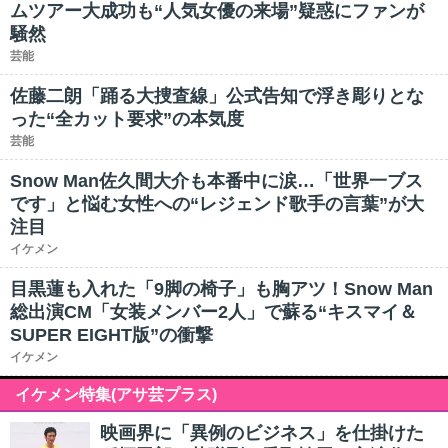
ムツアー大成功も“人気女優の来場”疑惑にファンが
騒然
芸能
佐藤二朗「踊る大捜査線」公式告知で浮き彫りとな
った“全カット要求”の本気度
芸能
Snow Man佐久間大介も本番中に涙…「世界一ブス
です」と悩む女性への“レジェンド歌手の言葉”が大
注目
イケメン
目黒蓮も入れた「9脚の椅子」も胸アツ！Snow Man
総出演CM「女装メンバー2人」で蘇る“キスマイ＆
SUPER EIGHT版”の衝撃
イケメン
イケメン特集(アサ芸プラス)
映画界に「異例のビジネス」を仕掛けた