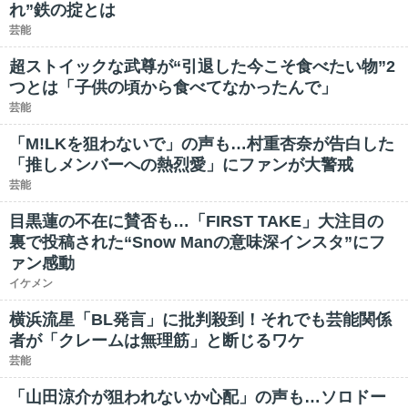
れ”鉄の掟とは
芸能
超ストイックな武尊が“引退した今こそ食べたい物”2
つとは「子供の頃から食べてなかったんで」
芸能
「M!LKを狙わないで」の声も…村重杏奈が告白した
「推しメンバーへの熱烈愛」にファンが大警戒
芸能
目黒蓮の不在に賛否も…「FIRST TAKE」大注目の
裏で投稿された“Snow Manの意味深インスタ”にフ
ァン感動
イケメン
横浜流星「BL発言」に批判殺到！それでも芸能関係
者が「クレームは無理筋」と断じるワケ
芸能
「山田涼介が狙われないか心配」の声も…ソロドー