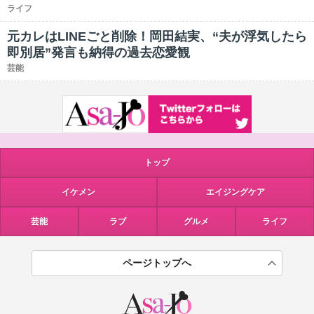
ライフ
元カレはLINEごと削除！岡田結実、“夫が浮気したら
即別居”発言も納得の過去恋愛観
芸能
トップ
イケメン
エイジングケア
芸能
ラブ
グルメ
ライフ
ページトップへ