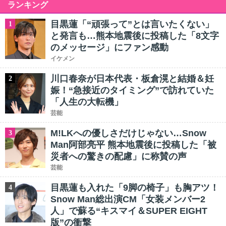
ランキング
目黒蓮「“頑張って”とは言いたくない」
1
と発言も…熊本地震後に投稿した「8文字
のメッセージ」にファン感動
イケメン
川口春奈が日本代表・板倉滉と結婚＆妊
2
娠！“急接近のタイミング”で訪れていた
「人生の大転機」
芸能
M!LKへの優しさだけじゃない…Snow
3
Man阿部亮平 熊本地震後に投稿した「被
災者への驚きの配慮」に称賛の声
芸能
目黒蓮も入れた「9脚の椅子」も胸アツ！
4
Snow Man総出演CM「女装メンバー2
人」で蘇る“キスマイ＆SUPER EIGHT
版”の衝撃