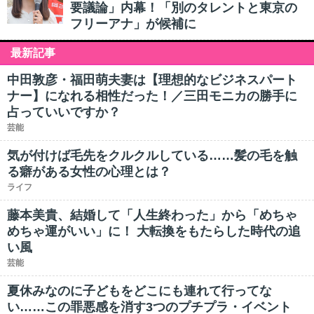
要議論」内幕！「別のタレントと東京の
フリーアナ」が候補に
最新記事
中田敦彦・福田萌夫妻は【理想的なビジネスパート
ナー】になれる相性だった！／三田モニカの勝手に
占っていいですか？
芸能
気が付けば毛先をクルクルしている……髪の毛を触
る癖がある女性の心理とは？
ライフ
藤本美貴、結婚して「人生終わった」から「めちゃ
めちゃ運がいい」に！ 大転換をもたらした時代の追
い風
芸能
夏休みなのに子どもをどこにも連れて行ってな
い……この罪悪感を消す3つのプチプラ・イベント