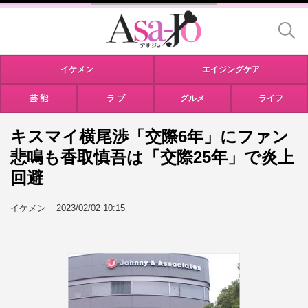
イケメン
エイジングケア
芸 能
ラ ブ
グルメ
ライフ
キスマイ横尾渉「交際6年」にファン
悲鳴も香取慎吾は「交際25年」で炎上
回避
イケメン
2023/02/02 10:15