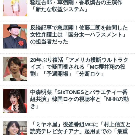
稲垣吾郎・草彅剛・香取慎吾の主演作
「新たな収益システム」
反論記事で急展開！佐藤二朗を詰問した
女性弁護士は「国分太一ハラスメント」
の担当者だった
28年ぶり復活「アメリカ横断ウルトラク
イズ」で疑問視される「MC櫻井翔の役
割」「予選開場」「分断ロケ」
中森明菜「SixTONESとバラエティー番
組共演」韓国ロケの視聴率と「NHKの動
き」
「ミヤネ屋」後釜番組MCに「村上信五と
読売テレビ女子アナ」起用までの「最重