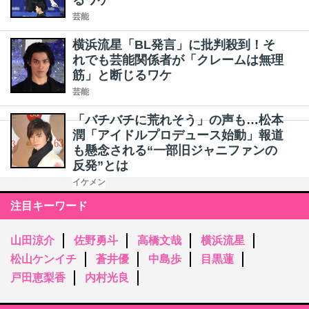
るワケ
芸能
横浜流星「BL発言」に批判殺到！そ
れでも芸能関係者が「クレームは無理
筋」と断じるワケ
芸能
「バチバチに荒れそう」の声も…松本
潤「アイドルプロデュース始動」報道
も懸念される“一部旧ジャニファンの
反発”とは
イケメン
注目キーワード
山田涼介
佐野勇斗
高橋文哉
横浜流星
松山ケンイチ
蒼井優
中島歩
目黒蓮
戸田恵梨香
内村光良