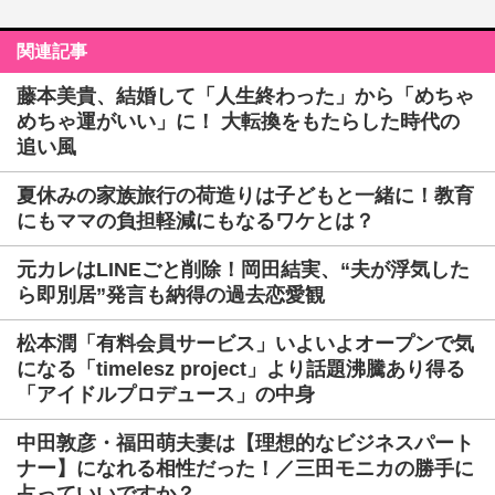
関連記事
藤本美貴、結婚して「人生終わった」から「めちゃ
めちゃ運がいい」に！ 大転換をもたらした時代の
追い風
夏休みの家族旅行の荷造りは子どもと一緒に！教育
にもママの負担軽減にもなるワケとは？
元カレはLINEごと削除！岡田結実、“夫が浮気した
ら即別居”発言も納得の過去恋愛観
松本潤「有料会員サービス」いよいよオープンで気
になる「timelesz project」より話題沸騰あり得る
「アイドルプロデュース」の中身
中田敦彦・福田萌夫妻は【理想的なビジネスパート
ナー】になれる相性だった！／三田モニカの勝手に
占っていいですか？