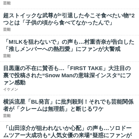
芸能
超ストイックな武尊が“引退した今こそ食べたい物”2
つとは「子供の頃から食べてなかったんで」
芸能
「M!LKを狙わないで」の声も…村重杏奈が告白した
「推しメンバーへの熱烈愛」にファンが大警戒
芸能
目黒蓮の不在に賛否も…「FIRST TAKE」大注目の
裏で投稿された“Snow Manの意味深インスタ”にフ
ァン感動
イケメン
横浜流星「BL発言」に批判殺到！それでも芸能関係
者が「クレームは無理筋」と断じるワケ
芸能
「山田涼介が狙われないか心配」の声も…ソロドー
ムツアー大成功も“人気女優の来場”疑惑にファンが