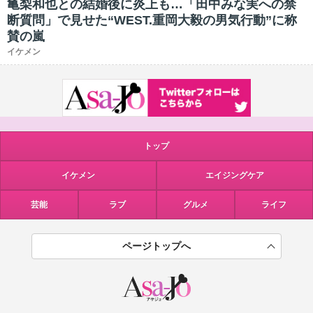
亀梨和也との結婚後に炎上も…「田中みな実への禁
断質問」で見せた“WEST.重岡大毅の男気行動”に称
賛の嵐
イケメン
トップ
イケメン
エイジングケア
芸能
ラブ
グルメ
ライフ
ページトップへ