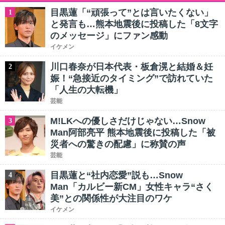
目黒蓮「“頑張って”とは言いたくない」
1
と発言も…熊本地震後に投稿した「8文字
のメッセージ」にファン感動
イケメン
川口春奈が日本代表・板倉滉と結婚＆妊
2
娠！“急接近のタイミング”で訪れていた
「人生の大転機」
芸能
M!LKへの優しさだけじゃない…Snow
3
Man阿部亮平 熊本地震後に投稿した「被
災者への驚きの配慮」に称賛の声
芸能
目黒蓮と“社内恋愛”説も…Snow
4
Man「カルビー新CM」女性キャラ“さく
美”との関係性が大注目のワケ
イケメン