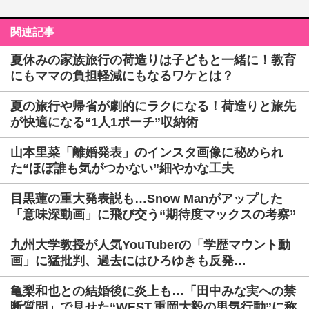
関連記事
夏休みの家族旅行の荷造りは子どもと一緒に！教育
にもママの負担軽減にもなるワケとは？
夏の旅行や帰省が劇的にラクになる！荷造りと旅先
が快適になる“1人1ポーチ”収納術
山本里菜「離婚発表」のインスタ画像に秘められ
た“ほぼ誰も気がつかない”細やかな工夫
目黒蓮の重大発表説も…Snow Manがアップした
「意味深動画」に飛び交う“期待度マックスの考察”
九州大学教授が人気YouTuberの「学歴マウント動
画」に猛批判、過去にはひろゆきも反発…
亀梨和也との結婚後に炎上も…「田中みな実への禁
断質問」で見せた“WEST.重岡大毅の男気行動”に称