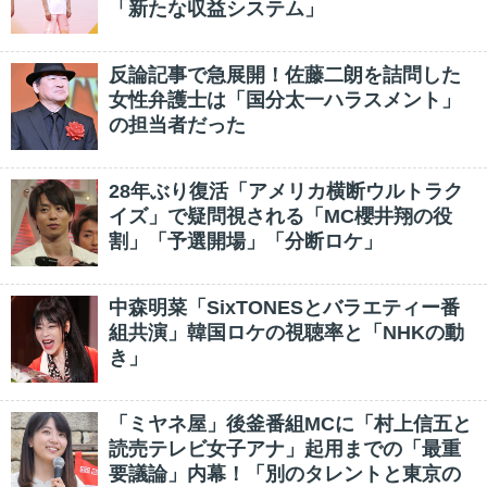
「新たな収益システム」
反論記事で急展開！佐藤二朗を詰問した
女性弁護士は「国分太一ハラスメント」
の担当者だった
28年ぶり復活「アメリカ横断ウルトラク
イズ」で疑問視される「MC櫻井翔の役
割」「予選開場」「分断ロケ」
中森明菜「SixTONESとバラエティー番
組共演」韓国ロケの視聴率と「NHKの動
き」
「ミヤネ屋」後釜番組MCに「村上信五と
読売テレビ女子アナ」起用までの「最重
要議論」内幕！「別のタレントと東京の