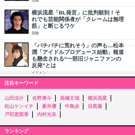
芸能
横浜流星「BL発言」に批判殺到！そ
れでも芸能関係者が「クレームは無理
筋」と断じるワケ
芸能
「バチバチに荒れそう」の声も…松本
潤「アイドルプロデュース始動」報道
も懸念される“一部旧ジャニファンの
反発”とは
イケメン
注目キーワード
山田涼介
佐野勇斗
高橋文哉
横浜流星
松山ケンイチ
蒼井優
中島歩
目黒蓮
戸田恵梨香
内村光良
ランキング