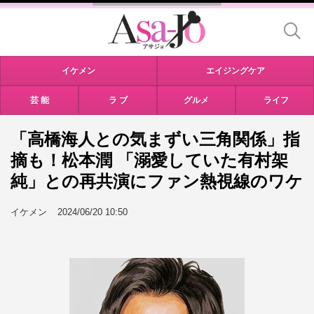
イケメン
エイジングケア
芸 能
ラ ブ
グルメ
ライフ
「高橋海人との気まずい三角関係」指
摘も！松本潤 「溺愛していた有村架
純」との再共演にファン熱視線のワケ
イケメン
2024/06/20 10:50