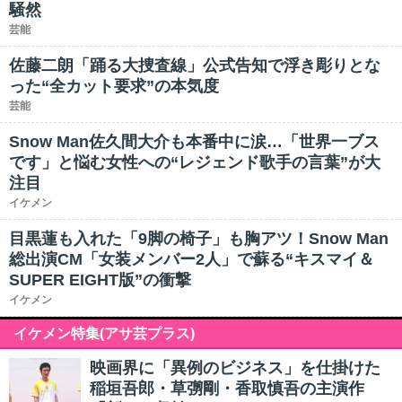
騒然
芸能
佐藤二朗「踊る大捜査線」公式告知で浮き彫りとな
った“全カット要求”の本気度
芸能
Snow Man佐久間大介も本番中に涙…「世界一ブス
です」と悩む女性への“レジェンド歌手の言葉”が大
注目
イケメン
目黒蓮も入れた「9脚の椅子」も胸アツ！Snow Man
総出演CM「女装メンバー2人」で蘇る“キスマイ＆
SUPER EIGHT版”の衝撃
イケメン
イケメン特集(アサ芸プラス)
映画界に「異例のビジネス」を仕掛けた
稲垣吾郎・草彅剛・香取慎吾の主演作