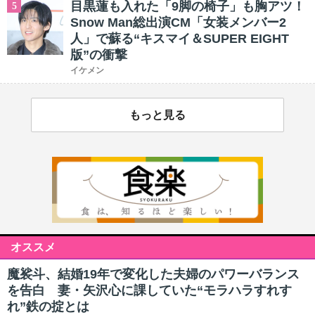
目黒蓮も入れた「9脚の椅子」も胸アツ！
5
Snow Man総出演CM「女装メンバー2
人」で蘇る“キスマイ＆SUPER EIGHT
版”の衝撃
イケメン
もっと見る
オススメ
魔裟斗、結婚19年で変化した夫婦のパワーバランス
を告白 妻・矢沢心に課していた“モラハラすれす
れ”鉄の掟とは