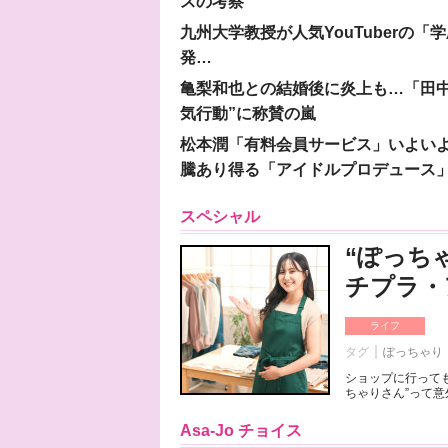
スの考察”
九州大学教授が人気YouTuberの
発…
亀梨和也との結婚後に炎上も…「田中
気行動”に称賛の嵐
松本潤「有料会員サービス」いよいよオープ
騰あり得る「アイドルプロデュース
スペシャル
“ぽっち
チプラ・
ライフ
タグ
ぽっちゃり
ショップに行っても
ちゃりさん”って意
Asa-Jo チョイス