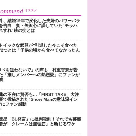
commend
オススメ
斗、結婚19年で変化した夫婦のパワーバラ
を告白 妻・矢沢心に課していた“モラハ
れすれ”鉄の掟とは
トイックな武尊が“引退した今こそ食べた
”2つとは「子供の頃から食べてなかったん
!LKを狙わないで」の声も…村重杏奈が告
た「推しメンバーへの熱烈愛」にファンが
戒
蓮の不在に賛否も…「FIRST TAKE」大注
裏で投稿された“Snow Manの意味深イン
”にファン感動
ン
流星「BL発言」に批判殺到！それでも芸能
者が「クレームは無理筋」と断じるワケ