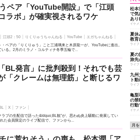
うペア「YouTube開設」で「江頭
松本
で気に
とのコラボ」が確実視されるワケ
あり
イケメ
夏休
江頭2：50
りくりゅうちゃんねる
YouTube
エガちゃんねる
教育
ライフ
・ペアの「りくりゅう」こと三浦璃来と木原龍一が、YouTubeに進出。
いる。2月のミラノ・コルティナ冬季五輪で...
夏の
旅先
ライフ
「BL発言」に批判殺到！それでも芸
九州
が「クレームは無理筋」と断じるワ
ト動
ライフ
亀梨
の禁
行動
BL
X
ファン
イケメ
ラブの生配信で語った&ldquo;BL観”が、思わぬ炎上騒動に発展してい
れた会員限定のライブ配信で、ファンから...
チに荒れそう」の声も…松本潤「ア