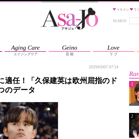
イケメン
ラ
SEARCH
Aging Care
Geino
Love
エイジングケア
芸 能
ラ ブ
2025/03/07 07:14
Ran
”に適任！「久保建英は欧州屈指のド
1
つのデータ
2