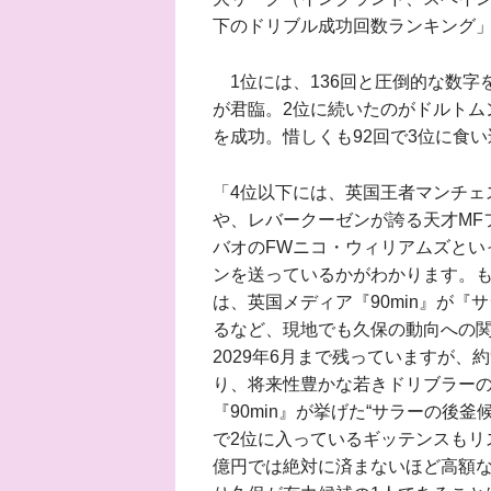
下のドリブル成功回数ランキング」
1位には、136回と圧倒的な数字
が君臨。2位に続いたのがドルトム
を成功。惜しくも92回で3位に食
「4位以下には、英国王者マンチェ
や、レバークーゼンが誇る天才MF
バオのFWニコ・ウィリアムズとい
ンを送っているかがわかります。
は、英国メディア『90min』が
るなど、現地でも久保の動向への
2029年6月まで残っていますが、
り、将来性豊かな若きドリブラー
『90min』が挙げた“サラーの後
で2位に入っているギッテンスもリ
億円では絶対に済まないほど高額