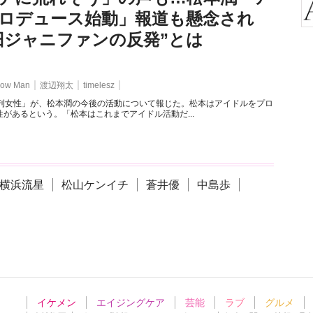
ロデュース始動」報道も懸念され
旧ジャニファンの反発”とは
ow Man
渡辺翔太
timelesz
週刊女性」が、松本潤の今後の活動について報じた。松本はアイドルをプロ
があるという。「松本はこれまでアイドル活動だ...
横浜流星
松山ケンイチ
蒼井優
中島歩
イケメン
エイジングケア
芸能
ラブ
グルメ