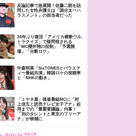
反論記事で急展開！佐藤二朗を詰
問した女性弁護士は「国分太一ハ
ラスメント」の担当者だった
28年ぶり復活「アメリカ横断ウル
トラクイズ」で疑問視される
「MC櫻井翔の役割」「予選開
場」「分断ロケ」
中森明菜「SixTONESとバラエテ
ィー番組共演」韓国ロケの視聴率
と「NHKの動き」
「ミヤネ屋」後釜番組MCに「村
上信五と読売テレビ女子アナ」起
用までの「最重要議論」内幕！
「別のタレントと東京のフリーア
ナ」が候補に
 Article
最新記事