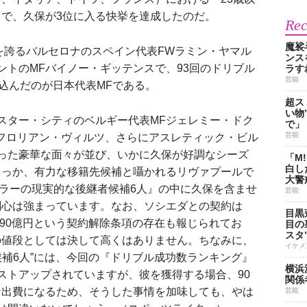
で、久保が3位に入る快挙を達成したのだ。
Re
魔裟
を誇るバルセロナのスペイン代表FWラミン・ヤマル
ンス
ントのMFバイノー・ギッテンスで、93回のドリブル
ラす
芸能
い込んだのが日本代表MFである。
超ス
い物
スター・シティのベルギー代表MFジェレミー・ドク
で」
芸能
フロリアン・ヴィルツ、さらにアスレティック・ビル
った豪華な面々が並び、いかに久保が好調なシーズ
「M
白し
もっか、有力な移籍先候補と囁かれるリヴァプールで
大警
『サラーの現実的な後継者候補6人』の中に久保を含ませ
芸能
関心は強まっています。なお、ソシエダとの契約は
目黒
約90億円という契約解除条項の存在も報じられてお
目の
スタ
の値段としては決して高くはありません。ちなみに、
イケメ
釜候補6人”には、今回の『ドリブル成功数ランキング』
横浜
ストアップされていますが、彼を獲得する場合、90
関係
な出費になるため、そうした事情を加味しても、やは
芸能