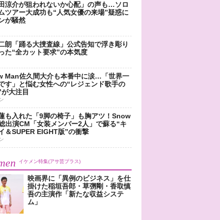
田涼介が狙われないか心配」の声も…ソロ
ムツアー大成功も“人気女優の来場”疑惑に
ンが騒然
二朗「踊る大捜査線」公式告知で浮き彫り
った“全カット要求”の本気度
ow Man佐久間大介も本番中に涙…「世界一
です」と悩む女性への“レジェンド歌手の
”が大注目
ン
蓮も入れた「9脚の椅子」も胸アツ！Snow
n総出演CM「女装メンバー2人」で蘇る“キ
＆SUPER EIGHT版”の衝撃
ン
men
イケメン特集(アサ芸プラス)
映画界に「異例のビジネス」を仕
掛けた稲垣吾郎・草彅剛・香取慎
吾の主演作「新たな収益システ
ム」