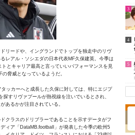
3
4
ドリードや、イングランドでトップを独走中のリヴ
るレアル・ソシエダの日本代表MF久保建英。今季は
5
シストとキャリア最高と言っていいパフォーマンスを見
Fの脅威となっているようだ。
アタッカーへと成長した久保に対しては、特にエジプ
を探すリヴァプールが熱視線を注いでいるとされ、
きがあるかが注目されている。
ドクラスのドリブラーであることを示すデータがフ
「DataMB.football」が発表した今季の欧州5
、イタリア、ドイツ、フランス）における「23歳以