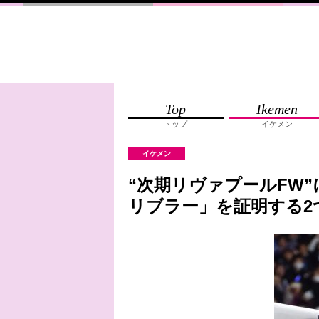
Top
Ikemen
トップ
イケメン
イケメン
“次期リヴァプールFW
リブラー」を証明する2