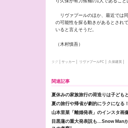
り久保が有力候補の1人であること
リヴァプールのほか、最近では同
の可能性を探る動きがあるとされて
いると言えそうだ。
（木村慎吾）
タグ
サッカー
リヴァプールFC
久保建英
関連記事
夏休みの家族旅行の荷造りは子ども
夏の旅行や帰省が劇的にラクになる！
山本里菜「離婚発表」のインスタ画像
目黒蓮の重大発表説も…Snow Ma