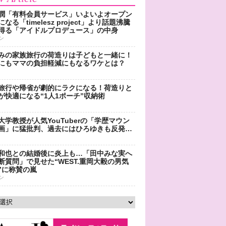
潤「有料会員サービス」いよいよオープン
なる「timelesz project」より話題沸騰
得る「アイドルプロデュース」の中身
ン
みの家族旅行の荷造りは子どもと一緒に！
にもママの負担軽減にもなるワケとは？
旅行や帰省が劇的にラクになる！荷造りと
が快適になる“1人1ポーチ”収納術
大学教授が人気YouTuberの「学歴マウン
画」に猛批判、過去にはひろゆきも反発…
和也との結婚後に炎上も…「田中みな実へ
断質問」で見せた“WEST.重岡大毅の男気
”に称賛の嵐
ン