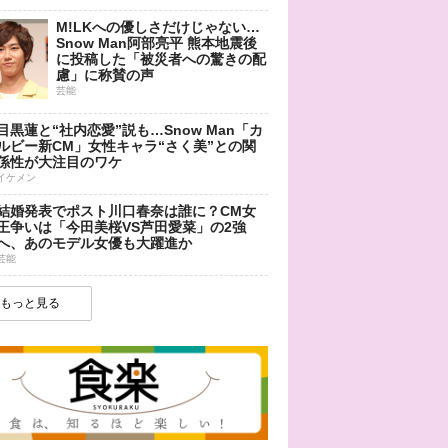
M!LKへの優しさだけじゃない…
Snow Man阿部亮平 熊本地震後
に投稿した「被災者への驚きの配
慮」に称賛の声
芸能
目黒蓮と“社内恋愛”説も…Snow Man「カ
ルビー新CM」女性キャラ“さく美”との関
係性が大注目のワケ
イケメン
結婚発表でポスト川口春奈は誰に？CM女
王争いは「今田美桜VS芦田愛菜」の2強
へ、あのモデル女優も大躍進か
芸能
もっと見る