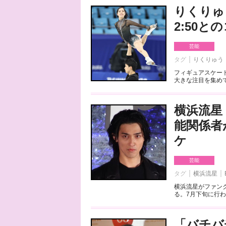
りくりゅ
2:50
芸能
タグ
りくりゅう
フィギュアスケート
大きな注目を集めて
横浜流星
能関係者
ケ
芸能
タグ
横浜流星
横浜流星がファンク
る。7月下旬に行わ
「バチバ