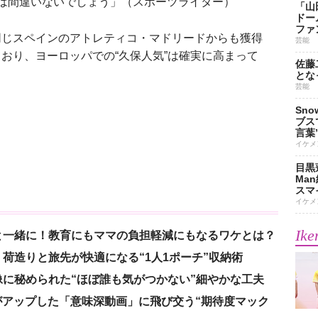
は間違いないでしょう」（スポーツライター）
「山
ドー
ファ
じスペインのアトレティコ・マドリードからも獲得
芸能
おり、ヨーロッパでの“久保人気”は確実に高まって
佐藤
とな
芸能
Sn
ブス
言葉
イケメ
目黒
Ma
スマイ
イケメ
Ike
と一緒に！教育にもママの負担軽減にもなるワケとは？
荷造りと旅先が快適になる“1人1ポーチ”収納術
に秘められた“ほぼ誰も気がつかない”細やかな工夫
nがアップした「意味深動画」に飛び交う“期待度マック