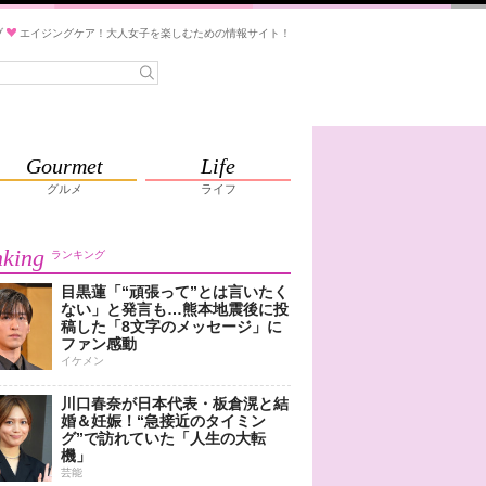
ブ
エイジングケア！大人女子を楽しむための情報サイト！
Gourmet
Life
グルメ
ライフ
king
ランキング
目黒蓮「“頑張って”とは言いたく
ない」と発言も…熊本地震後に投
稿した「8文字のメッセージ」に
ファン感動
イケメン
川口春奈が日本代表・板倉滉と結
婚＆妊娠！“急接近のタイミン
グ”で訪れていた「人生の大転
機」
芸能