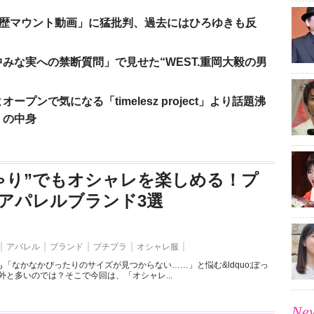
「学歴マウント動画」に猛批判、過去にはひろゆきも反
みな実への禁断質問」で見せた“WEST.重岡大毅の男
ンで気になる「timelesz project」より話題沸
」の中身
ゃり”でもオシャレを楽しめる！プ
アパレルブランド3選
アパレル
ブランド
プチプラ
オシャレ服
「なかなかぴったりのサイズが見つからない……」と悩む&ldquo;ぽっ
外と多いのでは？そこで今回は、「オシャレ...
New