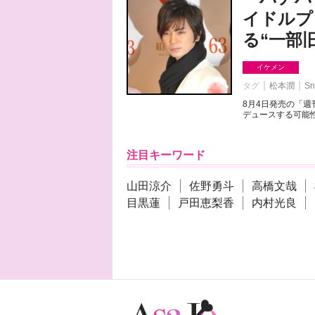
イドルプ
る“一部
イケメン
タグ
松本潤
Sn
8月4日発売の「
デュースする可能性
注目キーワード
山田涼介
佐野勇斗
高橋文哉
目黒蓮
戸田恵梨香
内村光良