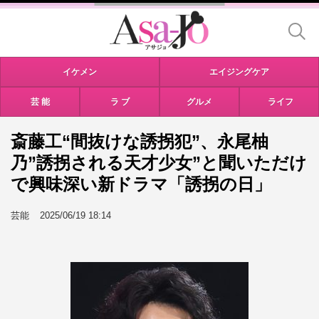
イケメン
エイジングケア
芸 能
ラ ブ
グルメ
ライフ
斎藤工“間抜けな誘拐犯”、永尾柚
乃”誘拐される天才少女”と聞いただけ
で興味深い新ドラマ「誘拐の日」
芸能
2025/06/19 18:14