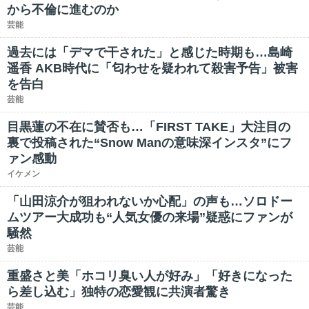
から不倫に進むのか
芸能
過去には「デマで干された」と感じた時期も…島崎
遥香 AKB時代に「匂わせを疑われて殺害予告」被害
を告白
芸能
目黒蓮の不在に賛否も…「FIRST TAKE」大注目の
裏で投稿された“Snow Manの意味深インスタ”にフ
ァン感動
イケメン
「山田涼介が狙われないか心配」の声も…ソロドー
ムツアー大成功も“人気女優の来場”疑惑にファンが
騒然
芸能
重盛さと美「ホコリ臭い人が好み」「好きになった
ら差し込む」独特の恋愛観に共演者驚き
芸能