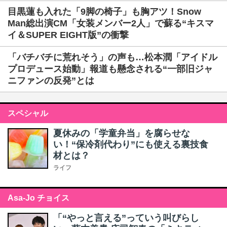
目黒蓮も入れた「9脚の椅子」も胸アツ！Snow
Man総出演CM「女装メンバー2人」で蘇る“キスマ
イ＆SUPER EIGHT版”の衝撃
「バチバチに荒れそう」の声も…松本潤「アイドル
プロデュース始動」報道も懸念される“一部旧ジャ
ニファンの反発”とは
スペシャル
夏休みの「学童弁当」を腐らせな
い！“保冷剤代わり”にも使える裏技食
材とは？
ライフ
Asa-Jo チョイス
「“やっと言える”っていう叫びらし