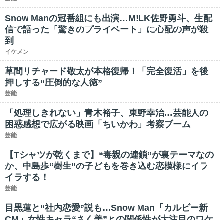
Snow Manの冠番組にも出演…M!LK佐野勇斗、生配
信で語った「驚きのプライベート」に心配の声が殺
到
イケメン
草間リチャード敬太が本格復帰！「完全復活」を後
押しする“圧倒的な人徳”
芸能
「処理しきれない」青木裕子、東野幸治…芸能人の
困惑感想で広がる映画「ちいかわ」考察ブーム
芸能
【Tシャツが乾くまで】“毒親の連鎖”が裏テーマなの
か、中島歩“樹生”の子どもを巻き込む恋模様にイラ
イラする！
芸能
目黒蓮と“社内恋愛”説も…Snow Man「カルビー新
CM」女性キャラ“さく美”との関係性が大注目のワケ