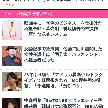
イケメン
イケメン特集(アサ芸プラス)
映画界に「異例のビジネス」を仕掛けた
稲垣吾郎・草彅剛・香取慎吾の主演作
「新たな収益システム」
反論記事で急展開！佐藤二朗を詰問した
女性弁護士は「国分太一ハラスメント」
の担当者だった
28年ぶり復活「アメリカ横断ウルトラク
イズ」で疑問視される「MC櫻井翔の役
割」「予選開場」「分断ロケ」
中森明菜「SixTONESとバラエティー番
組共演」韓国ロケの視聴率と「NHKの動