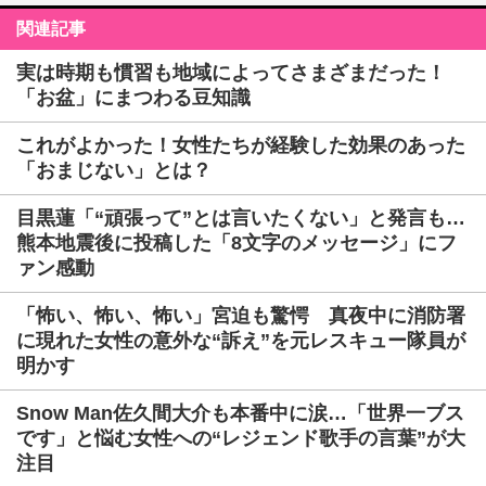
関連記事
実は時期も慣習も地域によってさまざまだった！
「お盆」にまつわる豆知識
これがよかった！女性たちが経験した効果のあった
「おまじない」とは？
目黒蓮「“頑張って”とは言いたくない」と発言も…
熊本地震後に投稿した「8文字のメッセージ」にフ
ァン感動
「怖い、怖い、怖い」宮迫も驚愕 真夜中に消防署
に現れた女性の意外な“訴え”を元レスキュー隊員が
明かす
Snow Man佐久間大介も本番中に涙…「世界一ブス
です」と悩む女性への“レジェンド歌手の言葉”が大
注目