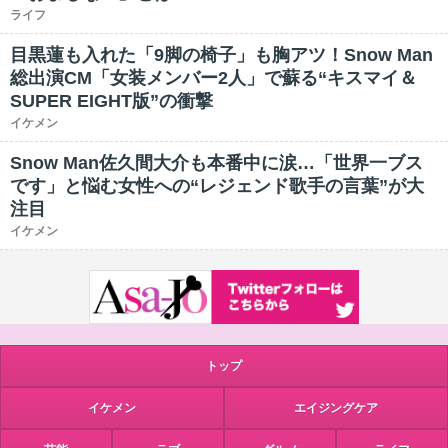
ライフ
目黒蓮も入れた「9脚の椅子」も胸アツ！Snow Man
総出演CM「女装メンバー2人」で蘇る“キスマイ＆
SUPER EIGHT版”の衝撃
イケメン
Snow Man佐久間大介も本番中に涙…「世界一ブス
です」と悩む女性への“レジェンド歌手の言葉”が大
注目
イケメン
トップ
イケメン
エイジングケア