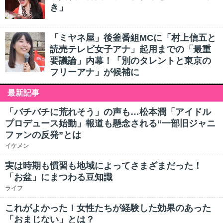
き」
「ミヤネ屋」後釜番組MCに「村上信五と
読売テレビ女子アナ」起用までの「最重
要議論」内幕！「別のタレントと東京の
フリーアナ」が候補に
最新記事
「バチバチに荒れそう」の声も…松本潤「アイドル
プロデュース始動」報道も懸念される“一部旧ジャニ
ファンの反発”とは
イケメン
実は時期も慣習も地域によってさまざまだった！
「お盆」にまつわる豆知識
ライフ
これがよかった！女性たちが経験した効果のあった
「おまじない」とは？