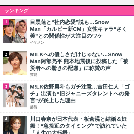
ランキング
目黒蓮と“社内恋愛”説も…Snow
1
Man「カルビー新CM」女性キャラ“さく
美”との関係性が大注目のワケ
イケメン
M!LKへの優しさだけじゃない…Snow
2
Man阿部亮平 熊本地震後に投稿した「被
災者への驚きの配慮」に称賛の声
芸能
M!LK佐野勇斗もガチ注意…吉田仁人「ゴ
3
チ」出演も“旧ジャニーズタレントへの発
言”が炎上した理由
芸能
川口春奈が日本代表・板倉滉と結婚＆妊
4
娠！“急接近のタイミング”で訪れていた
「人生の大転機」