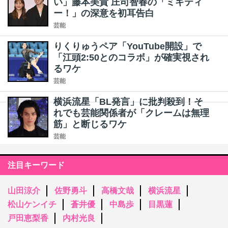
い」藤本美貴 庄司智春の「ミキティ
ー！」の深意を初耳告白
芸能
りくりゅうペア「YouTube開設」で
「江頭2:50とのコラボ」が確実視され
るワケ
芸能
横浜流星「BL発言」に批判殺到！そ
れでも芸能関係者が「クレームは無理
筋」と断じるワケ
芸能
注目キーワード
山田涼介
佐野勇斗
高橋文哉
横浜流星
松山ケンイチ
蒼井優
中島歩
目黒蓮
戸田恵梨香
内村光良