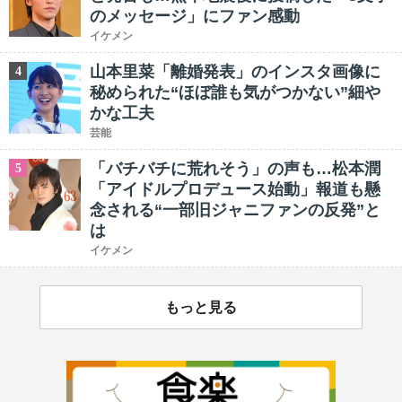
のメッセージ」にファン感動
イケメン
山本里菜「離婚発表」のインスタ画像に
4
秘められた“ほぼ誰も気がつかない”細や
かな工夫
芸能
「バチバチに荒れそう」の声も…松本潤
5
「アイドルプロデュース始動」報道も懸
念される“一部旧ジャニファンの反発”と
は
イケメン
もっと見る