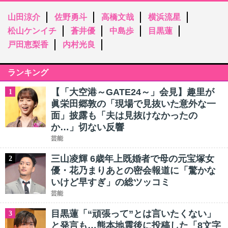
山田涼介
佐野勇斗
高橋文哉
横浜流星
松山ケンイチ
蒼井優
中島歩
目黒蓮
戸田恵梨香
内村光良
ランキング
【「大空港～GATE24～」会見】趣里が
1
眞栄田郷敦の「現場で見抜いた意外な一
面」披露も「夫は見抜けなかったの
か…」切ない反響
芸能
三山凌輝 6歳年上既婚者で母の元宝塚女
2
優・花乃まりあとの密会報道に「驚かな
いけど早すぎ」の総ツッコミ
芸能
目黒蓮「“頑張って”とは言いたくない」
3
と発言も…熊本地震後に投稿した「8文字