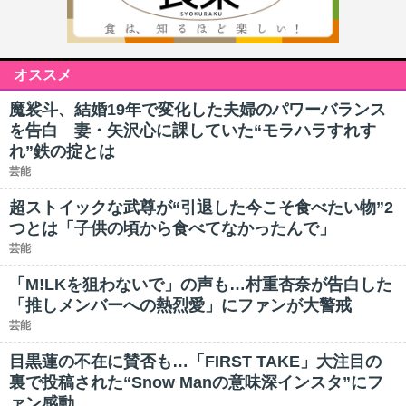
オススメ
魔裟斗、結婚19年で変化した夫婦のパワーバランス
を告白 妻・矢沢心に課していた“モラハラすれす
れ”鉄の掟とは
芸能
超ストイックな武尊が“引退した今こそ食べたい物”2
つとは「子供の頃から食べてなかったんで」
芸能
「M!LKを狙わないで」の声も…村重杏奈が告白した
「推しメンバーへの熱烈愛」にファンが大警戒
芸能
目黒蓮の不在に賛否も…「FIRST TAKE」大注目の
裏で投稿された“Snow Manの意味深インスタ”にフ
ァン感動