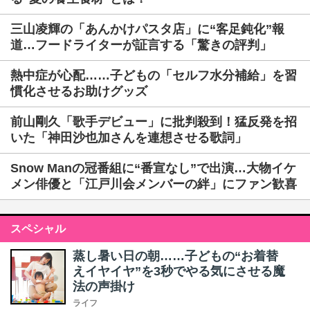
三山凌輝の「あんかけパスタ店」に“客足鈍化”報
道…フードライターが証言する「驚きの評判」
熱中症が心配……子どもの「セルフ水分補給」を習
慣化させるお助けグッズ
前山剛久「歌手デビュー」に批判殺到！猛反発を招
いた「神田沙也加さんを連想させる歌詞」
Snow Manの冠番組に“番宣なし”で出演…大物イケ
メン俳優と「江戸川会メンバーの絆」にファン歓喜
スペシャル
蒸し暑い日の朝……子どもの“お着替
えイヤイヤ”を3秒でやる気にさせる魔
法の声掛け
ライフ