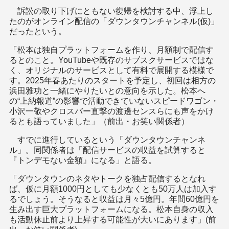
訴訟の取り下げにともない復帰を検討する中、浮上し
たのがオンライン配信の「ダウンタウンチャンネル(仮)」
だったという。
「松本は独自プラットフォームを作り、月額制で配信す
るとのこと。YouTubeや既存のサブスクサービスではな
く、オリジナルのサービスとして有料で展開する模様で
す。2025年春あたりのスタートを予定し、初回は相方の
浜田雅功と一緒にやりたいとの意向を示した。松本へ
の“上納報道”の影響で活動できていないスピードワゴン・
小沢一敬やクロスバー直撃の渡邊センスらにも声をかけ
るとも語っていました」（前出・お笑い関係者）
すでに進行しているという「ダウンタウンチャンネ
ル」。同関係者は「配信サービスの収益を試算すると
『トンデモない金額』になる」と語る。
「ダウンタウンのネタやトークを独占配信するとなれ
ば、仮に月額1000円としても少なくとも50万人は加入す
るでしょう。そうなると収益は月々5億円。年間60億円を
生み出す巨大プラットフォームになる。松本自身の収入
も活動休止前より上昇する可能性が大いにあります」(前