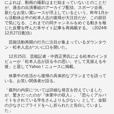
によれば、動画の撮影はまだ始まっていないとのことだ
が、過去の出演番組のアーカイブ配信、スポーツ企画、
新たなお笑い賞レースが浮上しているという。昨年1月か
ら活動休止中の松本人志の復帰が大注目だが、この節目
で気になる、これまでの同チャンネルをめぐる動きを報
じた反響を呼んだ本サイト記事を再掲載する。（2024年
12月27日配信）
芸能活動再開の行方に注目が集まっているダウンタウ
ン・松本人志がついに口を開いた。
12月25日、芸能記者・中西正男氏による松本のインタ
ビューが「松本人志が語る今の思い。そして見据える今
後」と題してYahoo！ニュースに掲載。
休業中の生活から復帰の具体的なプランまでを語って
いる。お笑い関係者が語る。
「裁判の内容については詳細な発言を控えていました
が、驚きだったのが『休業中の収入』。『恐らくアルバ
イトをされている学生さんよりも少ない』として、金額
の少なさにプライドをへし折られたと告白していまし
た」