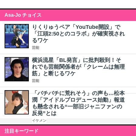
Asa-Jo チョイス
りくりゅうペア「YouTube開設」で
「江頭2:50とのコラボ」が確実視され
るワケ
芸能
横浜流星「BL発言」に批判殺到！そ
れでも芸能関係者が「クレームは無理
筋」と断じるワケ
芸能
「バチバチに荒れそう」の声も…松本
潤「アイドルプロデュース始動」報道
も懸念される“一部旧ジャニファンの
反発”とは
イケメン
注目キーワード