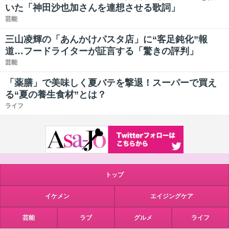
いた「神田沙也加さんを連想させる歌詞」
芸能
三山凌輝の「あんかけパスタ店」に“客足鈍化”報
道…フードライターが証言する「驚きの評判」
芸能
「薬膳」で美味しく夏バテを撃退！スーパーで買え
る“夏の養生食材”とは？
ライフ
トップ
イケメン
エイジングケア
芸能
ラブ
グルメ
ライフ