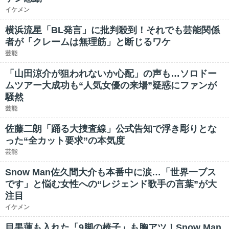
イケメン
横浜流星「BL発言」に批判殺到！それでも芸能関係
者が「クレームは無理筋」と断じるワケ
芸能
「山田涼介が狙われないか心配」の声も…ソロドー
ムツアー大成功も“人気女優の来場”疑惑にファンが
騒然
芸能
佐藤二朗「踊る大捜査線」公式告知で浮き彫りとな
った“全カット要求”の本気度
芸能
Snow Man佐久間大介も本番中に涙…「世界一ブス
です」と悩む女性への“レジェンド歌手の言葉”が大
注目
イケメン
目黒蓮も入れた「9脚の椅子」も胸アツ！Snow Man