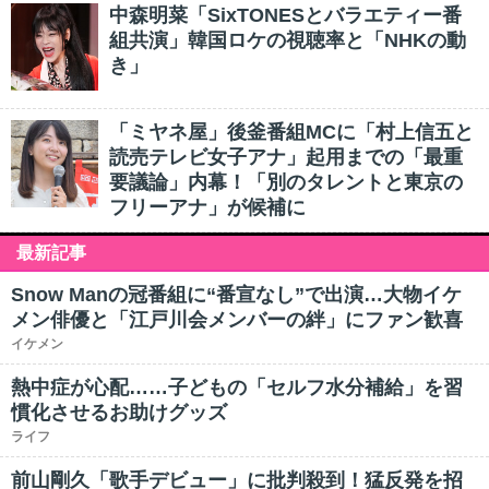
中森明菜「SixTONESとバラエティー番
組共演」韓国ロケの視聴率と「NHKの動
き」
「ミヤネ屋」後釜番組MCに「村上信五と
読売テレビ女子アナ」起用までの「最重
要議論」内幕！「別のタレントと東京の
フリーアナ」が候補に
最新記事
Snow Manの冠番組に“番宣なし”で出演…大物イケ
メン俳優と「江戸川会メンバーの絆」にファン歓喜
イケメン
熱中症が心配……子どもの「セルフ水分補給」を習
慣化させるお助けグッズ
ライフ
前山剛久「歌手デビュー」に批判殺到！猛反発を招