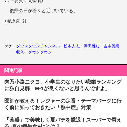
出・お笑い関係者)
復帰の日が着々と近づいている。
(塚原真弓)
ダウンタウンチャンネル
松本人志
浜田雅功
吉本興業
タグ
収入
ダウンタウン
関連記事
肉乃小路ニクヨ、小学生のなりたい職業ランキング
に独自見解「M-1が良くないと思うんですよ」
医師が教える！レジャーの定番・テーマパークに行
く前に知っておきたい「熱中症」対策
「薬膳」で美味しく夏バテを撃退！スーパーで買え
る“夏の養生食材”とは？