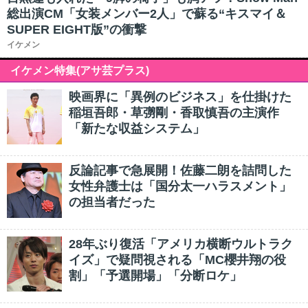
総出演CM「女装メンバー2人」で蘇る“キスマイ＆
SUPER EIGHT版”の衝撃
イケメン
イケメン特集(アサ芸プラス)
映画界に「異例のビジネス」を仕掛けた
稲垣吾郎・草彅剛・香取慎吾の主演作
「新たな収益システム」
反論記事で急展開！佐藤二朗を詰問した
女性弁護士は「国分太一ハラスメント」
の担当者だった
28年ぶり復活「アメリカ横断ウルトラク
イズ」で疑問視される「MC櫻井翔の役
割」「予選開場」「分断ロケ」