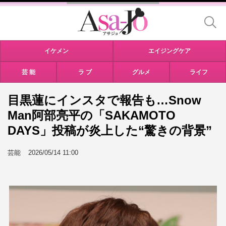
イケメン
エイジングケア
芸 能
ラ ブ
グルメ
ライフ
目黒蓮にインスタで報告も…Snow
Man阿部亮平の「SAKAMOTO
DAYS」投稿が炎上した“驚きの背景”
芸能
2026/05/14 11:00