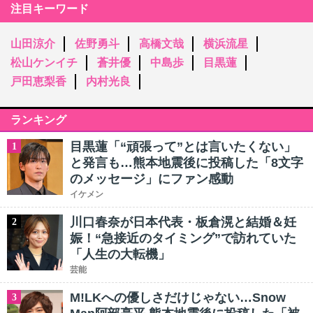
注目キーワード
山田涼介
佐野勇斗
高橋文哉
横浜流星
松山ケンイチ
蒼井優
中島歩
目黒蓮
戸田恵梨香
内村光良
ランキング
目黒蓮「“頑張って”とは言いたくない」
1
と発言も…熊本地震後に投稿した「8文字
のメッセージ」にファン感動
イケメン
川口春奈が日本代表・板倉滉と結婚＆妊
2
娠！“急接近のタイミング”で訪れていた
「人生の大転機」
芸能
M!LKへの優しさだけじゃない…Snow
3