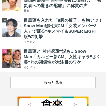
Man阿部亮平 熊本地震後に投稿した「被
災者への驚きの配慮」に称賛の声
芸能
目黒蓮も入れた「9脚の椅子」も胸アツ！
4
Snow Man総出演CM「女装メンバー2
人」で蘇る“キスマイ＆SUPER EIGHT
版”の衝撃
イケメン
目黒蓮と“社内恋愛”説も…Snow
5
Man「カルビー新CM」女性キャラ“さく
美”との関係性が大注目のワケ
イケメン
もっと見る