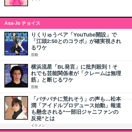
Asa-Jo チョイス
りくりゅうペア「YouTube開設」で
「江頭2:50とのコラボ」が確実視され
るワケ
芸能
横浜流星「BL発言」に批判殺到！そ
れでも芸能関係者が「クレームは無理
筋」と断じるワケ
芸能
「バチバチに荒れそう」の声も…松本
潤「アイドルプロデュース始動」報道
も懸念される“一部旧ジャニファンの
反発”とは
イケメン