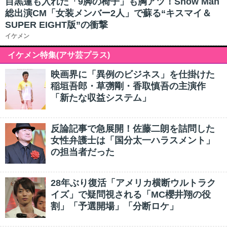
目黒蓮も入れた「9脚の椅子」も胸アツ！Snow Man
総出演CM「女装メンバー2人」で蘇る“キスマイ＆
SUPER EIGHT版”の衝撃
イケメン
イケメン特集(アサ芸プラス)
映画界に「異例のビジネス」を仕掛けた
稲垣吾郎・草彅剛・香取慎吾の主演作
「新たな収益システム」
反論記事で急展開！佐藤二朗を詰問した
女性弁護士は「国分太一ハラスメント」
の担当者だった
28年ぶり復活「アメリカ横断ウルトラク
イズ」で疑問視される「MC櫻井翔の役
割」「予選開場」「分断ロケ」