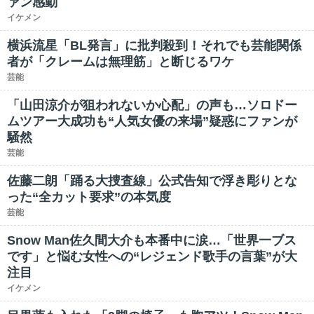
ァン感動
イケメン
横浜流星「BL発言」に批判殺到！それでも芸能関係
者が「クレームは無理筋」と断じるワケ
芸能
「山田涼介が狙われないか心配」の声も…ソロドー
ムツアー大成功も“人気女優の来場”疑惑にファンが
騒然
芸能
佐藤二朗「踊る大捜査線」公式告知で浮き彫りとな
った“全カット要求”の本気度
芸能
Snow Man佐久間大介も本番中に涙…「世界一ブス
です」と悩む女性への“レジェンド歌手の言葉”が大
注目
イケメン