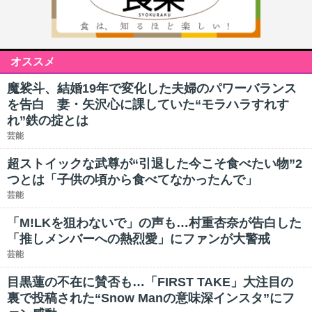
オススメ
魔裟斗、結婚19年で変化した夫婦のパワーバランス
を告白 妻・矢沢心に課していた“モラハラすれす
れ”鉄の掟とは
芸能
超ストイックな武尊が“引退した今こそ食べたい物”2
つとは「子供の頃から食べてなかったんで」
芸能
「M!LKを狙わないで」の声も…村重杏奈が告白した
「推しメンバーへの熱烈愛」にファンが大警戒
芸能
目黒蓮の不在に賛否も…「FIRST TAKE」大注目の
裏で投稿された“Snow Manの意味深インスタ”にフ