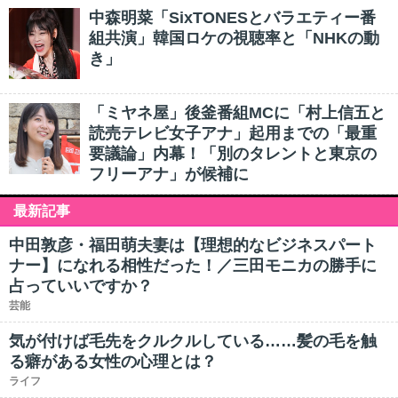
中森明菜「SixTONESとバラエティー番
組共演」韓国ロケの視聴率と「NHKの動
き」
「ミヤネ屋」後釜番組MCに「村上信五と
読売テレビ女子アナ」起用までの「最重
要議論」内幕！「別のタレントと東京の
フリーアナ」が候補に
最新記事
中田敦彦・福田萌夫妻は【理想的なビジネスパート
ナー】になれる相性だった！／三田モニカの勝手に
占っていいですか？
芸能
気が付けば毛先をクルクルしている……髪の毛を触
る癖がある女性の心理とは？
ライフ