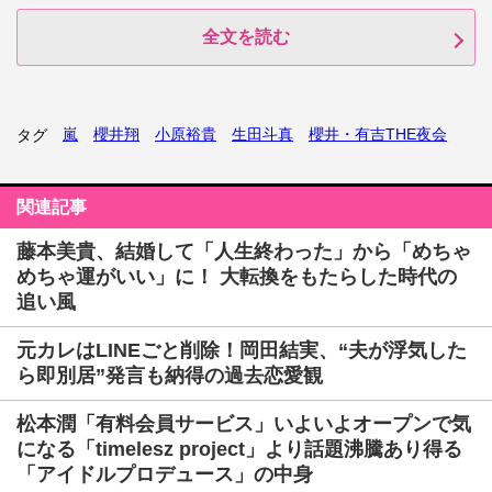
全文を読む
嵐
櫻井翔
小原裕貴
生田斗真
櫻井・有吉THE夜会
タグ
関連記事
藤本美貴、結婚して「人生終わった」から「めちゃ
めちゃ運がいい」に！ 大転換をもたらした時代の
追い風
元カレはLINEごと削除！岡田結実、“夫が浮気した
ら即別居”発言も納得の過去恋愛観
松本潤「有料会員サービス」いよいよオープンで気
になる「timelesz project」より話題沸騰あり得る
「アイドルプロデュース」の中身