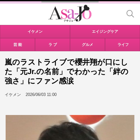
イケメン
エイジングケア
芸 能
ラ ブ
グルメ
ライフ
嵐のラストライブで櫻井翔が口にし
た「元Jr.の名前」でわかった「絆の
強さ」にファン感涙
イケメン
2026/06/03 11:00