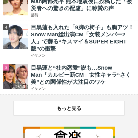
Man阿部亮平 熊本地震後に投稿した「被
災者への驚きの配慮」に称賛の声
芸能
目黒蓮も入れた「9脚の椅子」も胸アツ！
4
Snow Man総出演CM「女装メンバー2
人」で蘇る“キスマイ＆SUPER EIGHT
版”の衝撃
イケメン
目黒蓮と“社内恋愛”説も…Snow
5
Man「カルビー新CM」女性キャラ“さく
美”との関係性が大注目のワケ
イケメン
もっと見る