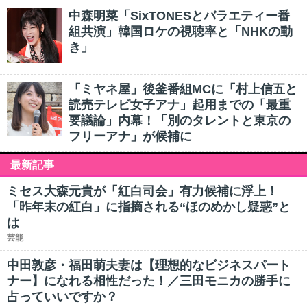
中森明菜「SixTONESとバラエティー番
組共演」韓国ロケの視聴率と「NHKの動
き」
「ミヤネ屋」後釜番組MCに「村上信五と
読売テレビ女子アナ」起用までの「最重
要議論」内幕！「別のタレントと東京の
フリーアナ」が候補に
最新記事
ミセス大森元貴が「紅白司会」有力候補に浮上！
「昨年末の紅白」に指摘される“ほのめかし疑惑”と
は
芸能
中田敦彦・福田萌夫妻は【理想的なビジネスパート
ナー】になれる相性だった！／三田モニカの勝手に
占っていいですか？