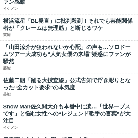
ァン感動
イケメン
横浜流星「BL発言」に批判殺到！それでも芸能関係
者が「クレームは無理筋」と断じるワケ
芸能
「山田涼介が狙われないか心配」の声も…ソロドー
ムツアー大成功も“人気女優の来場”疑惑にファンが
騒然
芸能
佐藤二朗「踊る大捜査線」公式告知で浮き彫りとな
った“全カット要求”の本気度
芸能
Snow Man佐久間大介も本番中に涙…「世界一ブス
です」と悩む女性への“レジェンド歌手の言葉”が大
注目
イケメン