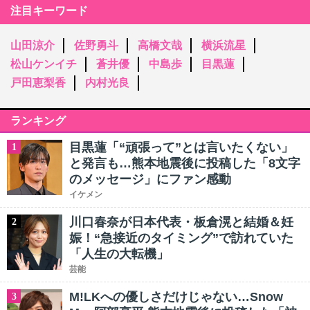
注目キーワード
山田涼介
佐野勇斗
高橋文哉
横浜流星
松山ケンイチ
蒼井優
中島歩
目黒蓮
戸田恵梨香
内村光良
ランキング
目黒蓮「“頑張って”とは言いたくない」
1
と発言も…熊本地震後に投稿した「8文字
のメッセージ」にファン感動
イケメン
川口春奈が日本代表・板倉滉と結婚＆妊
2
娠！“急接近のタイミング”で訪れていた
「人生の大転機」
芸能
M!LKへの優しさだけじゃない…Snow
3