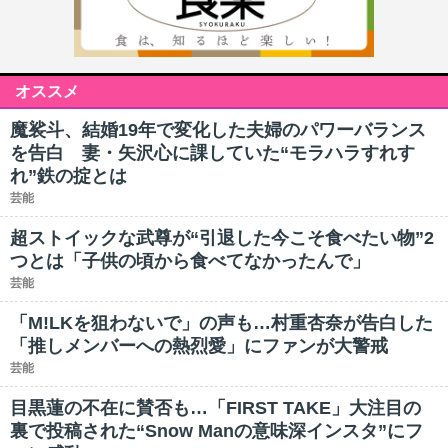
オススメ
魔裟斗、結婚19年で変化した夫婦のパワーバランス
を告白 妻・矢沢心に課していた“モラハラすれす
れ”鉄の掟とは
芸能
超ストイックな武尊が“引退した今こそ食べたい物”2
つとは「子供の頃から食べてなかったんで」
芸能
「M!LKを狙わないで」の声も…村重杏奈が告白した
「推しメンバーへの熱烈愛」にファンが大警戒
芸能
目黒蓮の不在に賛否も…「FIRST TAKE」大注目の
裏で投稿された“Snow Manの意味深インスタ”にフ