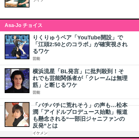
ライフ
Asa-Jo チョイス
りくりゅうペア「YouTube開設」で
「江頭2:50とのコラボ」が確実視され
るワケ
芸能
横浜流星「BL発言」に批判殺到！そ
れでも芸能関係者が「クレームは無理
筋」と断じるワケ
芸能
「バチバチに荒れそう」の声も…松本
潤「アイドルプロデュース始動」報道
も懸念される“一部旧ジャニファンの
反発”とは
イケメン