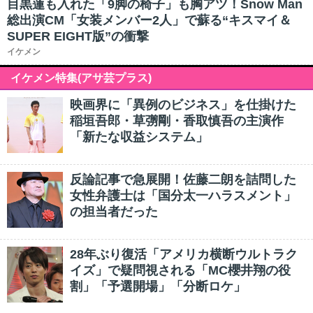
目黒蓮も入れた「9脚の椅子」も胸アツ！Snow Man
総出演CM「女装メンバー2人」で蘇る“キスマイ＆
SUPER EIGHT版”の衝撃
イケメン
イケメン特集(アサ芸プラス)
映画界に「異例のビジネス」を仕掛けた
稲垣吾郎・草彅剛・香取慎吾の主演作
「新たな収益システム」
反論記事で急展開！佐藤二朗を詰問した
女性弁護士は「国分太一ハラスメント」
の担当者だった
28年ぶり復活「アメリカ横断ウルトラク
イズ」で疑問視される「MC櫻井翔の役
割」「予選開場」「分断ロケ」