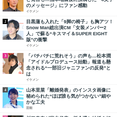
のメッセージ」にファン感動
イケメン
目黒蓮も入れた「9脚の椅子」も胸アツ！
2
Snow Man総出演CM「女装メンバー2
人」で蘇る“キスマイ＆SUPER EIGHT
版”の衝撃
イケメン
「バチバチに荒れそう」の声も…松本潤
3
「アイドルプロデュース始動」報道も懸
念される“一部旧ジャニファンの反発”と
は
イケメン
山本里菜「離婚発表」のインスタ画像に
4
秘められた“ほぼ誰も気がつかない”細や
かな工夫
芸能