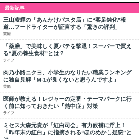
最新記事
三山凌輝の「あんかけパスタ店」に“客足鈍化”報
道…フードライターが証言する「驚きの評判」
芸能
「薬膳」で美味しく夏バテを撃退！スーパーで買え
る“夏の養生食材”とは？
ライフ
肉乃小路ニクヨ、小学生のなりたい職業ランキング
に独自見解「M-1が良くないと思うんですよ」
芸能
医師が教える！レジャーの定番・テーマパークに行
く前に知っておきたい「熱中症」対策
ライフ
ミセス大森元貴が「紅白司会」有力候補に浮上！
「昨年末の紅白」に指摘される“ほのめかし疑惑”と