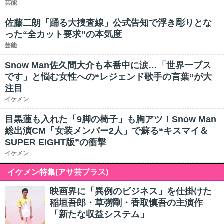
芸能
佐藤二朗「踊る大捜査線」公式告知で浮き彫りとな
った“全カット要求”の本気度
芸能
Snow Man佐久間大介も本番中に涙…「世界一ブス
です」と悩む女性への“レジェンド歌手の言葉”が大
注目
イケメン
目黒蓮も入れた「9脚の椅子」も胸アツ！Snow Man
総出演CM「女装メンバー2人」で蘇る“キスマイ＆
SUPER EIGHT版”の衝撃
イケメン
イケメン特集(アサ芸プラス)
映画界に「異例のビジネス」を仕掛けた
稲垣吾郎・草彅剛・香取慎吾の主演作
「新たな収益システム」