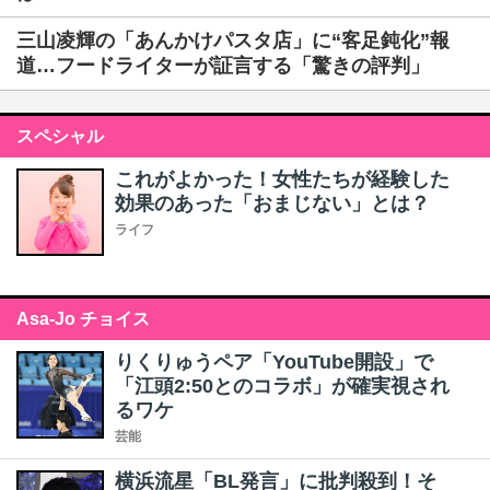
三山凌輝の「あんかけパスタ店」に“客足鈍化”報
道…フードライターが証言する「驚きの評判」
スペシャル
これがよかった！女性たちが経験した
効果のあった「おまじない」とは？
ライフ
Asa-Jo チョイス
りくりゅうペア「YouTube開設」で
「江頭2:50とのコラボ」が確実視され
るワケ
芸能
横浜流星「BL発言」に批判殺到！そ