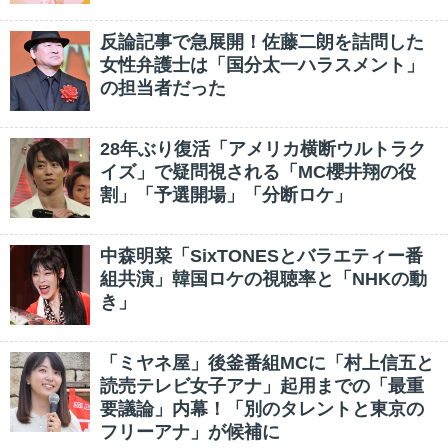
反論記事で急展開！佐藤二朗を詰問した
女性弁護士は「国分太一ハラスメント」
の担当者だった
28年ぶり復活「アメリカ横断ウルトラク
イズ」で疑問視される「MC櫻井翔の役
割」「予選開場」「分断ロケ」
中森明菜「SixTONESとバラエティー番
組共演」韓国ロケの視聴率と「NHKの動
き」
「ミヤネ屋」後釜番組MCに「村上信五と
読売テレビ女子アナ」起用までの「最重
要議論」内幕！「別のタレントと東京の
フリーアナ」が候補に