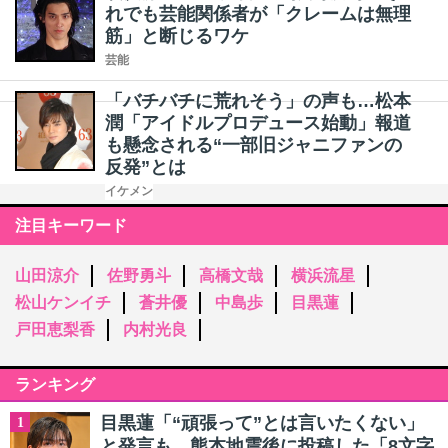
れでも芸能関係者が「クレームは無理
筋」と断じるワケ
芸能
「バチバチに荒れそう」の声も…松本
潤「アイドルプロデュース始動」報道
も懸念される“一部旧ジャニファンの
反発”とは
イケメン
注目キーワード
山田涼介
佐野勇斗
高橋文哉
横浜流星
松山ケンイチ
蒼井優
中島歩
目黒蓮
戸田恵梨香
内村光良
ランキング
目黒蓮「“頑張って”とは言いたくない」
1
と発言も…熊本地震後に投稿した「8文字