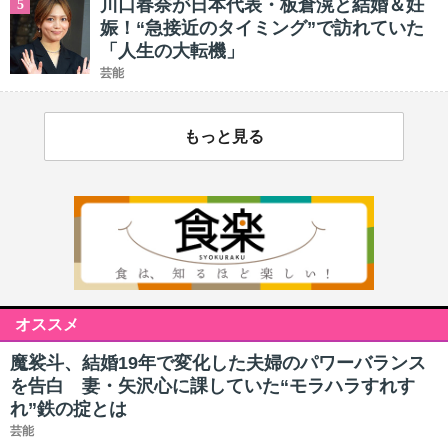
川口春奈が日本代表・板倉滉と結婚＆妊
5
娠！“急接近のタイミング”で訪れていた
「人生の大転機」
芸能
もっと見る
オススメ
魔裟斗、結婚19年で変化した夫婦のパワーバランス
を告白 妻・矢沢心に課していた“モラハラすれす
れ”鉄の掟とは
芸能