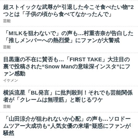
超ストイックな武尊が“引退した今こそ食べたい物”2
つとは「子供の頃から食べてなかったんで」
芸能
「M!LKを狙わないで」の声も…村重杏奈が告白した
「推しメンバーへの熱烈愛」にファンが大警戒
芸能
目黒蓮の不在に賛否も…「FIRST TAKE」大注目の
裏で投稿された“Snow Manの意味深インスタ”にフ
ァン感動
イケメン
横浜流星「BL発言」に批判殺到！それでも芸能関係
者が「クレームは無理筋」と断じるワケ
芸能
「山田涼介が狙われないか心配」の声も…ソロドー
ムツアー大成功も“人気女優の来場”疑惑にファンが
騒然