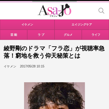
イケメン
エイジングケア
芸 能
ラ ブ
グルメ
ライフ
綾野剛のドラマ「フラ恋」が視聴率急
落！窮地を救う仰天秘策とは
イケメン
2017/05/28 10:15