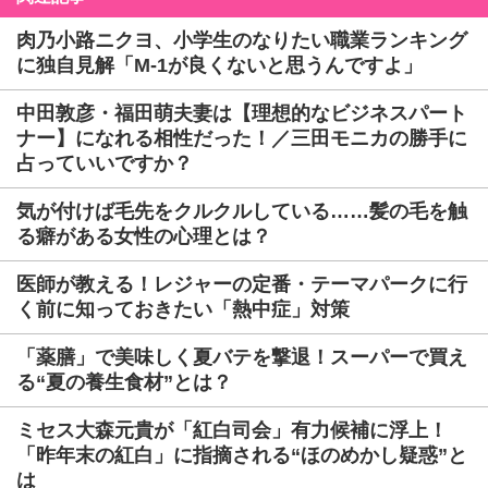
肉乃小路ニクヨ、小学生のなりたい職業ランキング
に独自見解「M-1が良くないと思うんですよ」
中田敦彦・福田萌夫妻は【理想的なビジネスパート
ナー】になれる相性だった！／三田モニカの勝手に
占っていいですか？
気が付けば毛先をクルクルしている……髪の毛を触
る癖がある女性の心理とは？
医師が教える！レジャーの定番・テーマパークに行
く前に知っておきたい「熱中症」対策
「薬膳」で美味しく夏バテを撃退！スーパーで買え
る“夏の養生食材”とは？
ミセス大森元貴が「紅白司会」有力候補に浮上！
「昨年末の紅白」に指摘される“ほのめかし疑惑”と
は