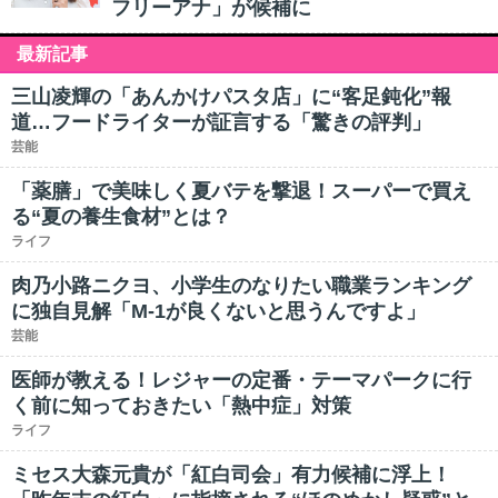
フリーアナ」が候補に
最新記事
三山凌輝の「あんかけパスタ店」に“客足鈍化”報
道…フードライターが証言する「驚きの評判」
芸能
「薬膳」で美味しく夏バテを撃退！スーパーで買え
る“夏の養生食材”とは？
ライフ
肉乃小路ニクヨ、小学生のなりたい職業ランキング
に独自見解「M-1が良くないと思うんですよ」
芸能
医師が教える！レジャーの定番・テーマパークに行
く前に知っておきたい「熱中症」対策
ライフ
ミセス大森元貴が「紅白司会」有力候補に浮上！