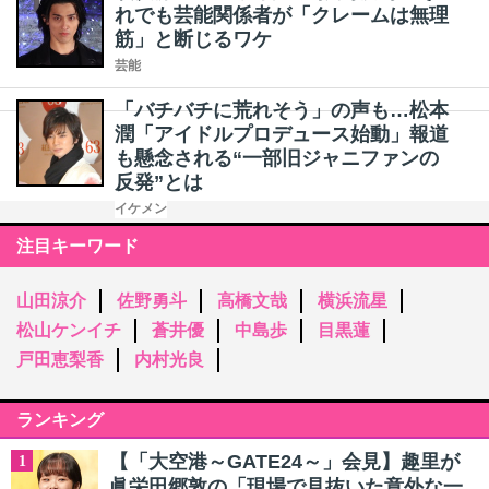
れでも芸能関係者が「クレームは無理
筋」と断じるワケ
芸能
「バチバチに荒れそう」の声も…松本
潤「アイドルプロデュース始動」報道
も懸念される“一部旧ジャニファンの
反発”とは
イケメン
注目キーワード
山田涼介
佐野勇斗
高橋文哉
横浜流星
松山ケンイチ
蒼井優
中島歩
目黒蓮
戸田恵梨香
内村光良
ランキング
【「大空港～GATE24～」会見】趣里が
1
眞栄田郷敦の「現場で見抜いた意外な一