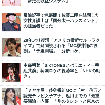
「新たな収益システム」
反論記事で急展開！佐藤二朗を詰問した
女性弁護士は「国分太一ハラスメント」
の担当者だった
28年ぶり復活「アメリカ横断ウルトラク
イズ」で疑問視される「MC櫻井翔の役
割」「予選開場」「分断ロケ」
中森明菜「SixTONESとバラエティー番
組共演」韓国ロケの視聴率と「NHKの動
き」
「ミヤネ屋」後釜番組MCに「村上信五と
読売テレビ女子アナ」起用までの「最重
要議論」内幕！「別のタレントと東京の