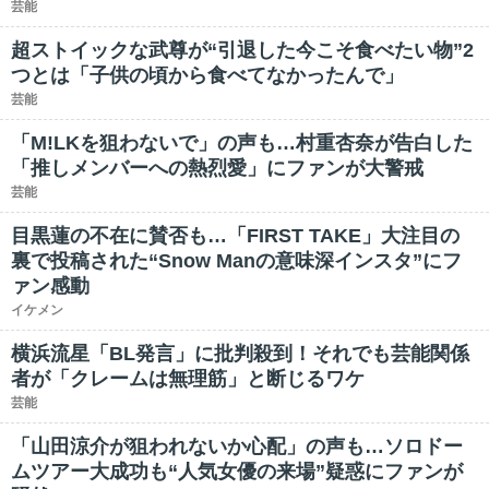
芸能
超ストイックな武尊が“引退した今こそ食べたい物”2
つとは「子供の頃から食べてなかったんで」
芸能
「M!LKを狙わないで」の声も…村重杏奈が告白した
「推しメンバーへの熱烈愛」にファンが大警戒
芸能
目黒蓮の不在に賛否も…「FIRST TAKE」大注目の
裏で投稿された“Snow Manの意味深インスタ”にフ
ァン感動
イケメン
横浜流星「BL発言」に批判殺到！それでも芸能関係
者が「クレームは無理筋」と断じるワケ
芸能
「山田涼介が狙われないか心配」の声も…ソロドー
ムツアー大成功も“人気女優の来場”疑惑にファンが