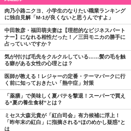
肉乃小路ニクヨ、小学生のなりたい職業ランキング
に独自見解「M-1が良くないと思うんですよ」
中田敦彦・福田萌夫妻は【理想的なビジネスパート
ナー】になれる相性だった！／三田モニカの勝手に
占っていいですか？
気が付けば毛先をクルクルしている……髪の毛を触
る癖がある女性の心理とは？
医師が教える！レジャーの定番・テーマパークに行
く前に知っておきたい「熱中症」対策
「薬膳」で美味しく夏バテを撃退！スーパーで買え
る“夏の養生食材”とは？
ミセス大森元貴が「紅白司会」有力候補に浮上！
「昨年末の紅白」に指摘される“ほのめかし疑惑”と
は