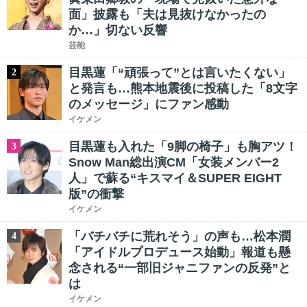
面」披露も「夫は見抜けなかったの
か…」切ない反響
芸能
目黒蓮「“頑張って”とは言いたくない」
2
と発言も…熊本地震後に投稿した「8文字
のメッセージ」にファン感動
イケメン
目黒蓮も入れた「9脚の椅子」も胸アツ！
3
Snow Man総出演CM「女装メンバー2
人」で蘇る“キスマイ＆SUPER EIGHT
版”の衝撃
イケメン
「バチバチに荒れそう」の声も…松本潤
4
「アイドルプロデュース始動」報道も懸
念される“一部旧ジャニファンの反発”と
は
イケメン