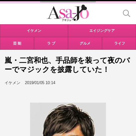
イケメン
エイジングケア
芸 能
ラ ブ
グルメ
ライフ
嵐・二宮和也、手品師を装って夜のバ
ーでマジックを披露していた！
イケメン
2019/01/05 10:14