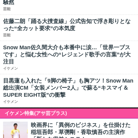
騒然
芸能
佐藤二朗「踊る大捜査線」公式告知で浮き彫りとな
った“全カット要求”の本気度
芸能
Snow Man佐久間大介も本番中に涙…「世界一ブス
です」と悩む女性への“レジェンド歌手の言葉”が大
注目
イケメン
目黒蓮も入れた「9脚の椅子」も胸アツ！Snow Man
総出演CM「女装メンバー2人」で蘇る“キスマイ＆
SUPER EIGHT版”の衝撃
イケメン
イケメン特集(アサ芸プラス)
映画界に「異例のビジネス」を仕掛けた
稲垣吾郎・草彅剛・香取慎吾の主演作