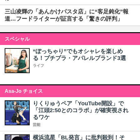
三山凌輝の「あんかけパスタ店」に“客足鈍化”報
道…フードライターが証言する「驚きの評判」
スペシャル
“ぽっちゃり”でもオシャレを楽しめ
る！プチプラ・アパレルブランド3選
ライフ
Asa-Jo チョイス
りくりゅうペア「YouTube開設」で
「江頭2:50とのコラボ」が確実視され
るワケ
芸能
横浜流星「BL発言」に批判殺到！そ