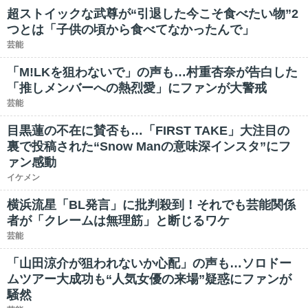
超ストイックな武尊が“引退した今こそ食べたい物”2
つとは「子供の頃から食べてなかったんで」
芸能
「M!LKを狙わないで」の声も…村重杏奈が告白した
「推しメンバーへの熱烈愛」にファンが大警戒
芸能
目黒蓮の不在に賛否も…「FIRST TAKE」大注目の
裏で投稿された“Snow Manの意味深インスタ”にフ
ァン感動
イケメン
横浜流星「BL発言」に批判殺到！それでも芸能関係
者が「クレームは無理筋」と断じるワケ
芸能
「山田涼介が狙われないか心配」の声も…ソロドー
ムツアー大成功も“人気女優の来場”疑惑にファンが
騒然