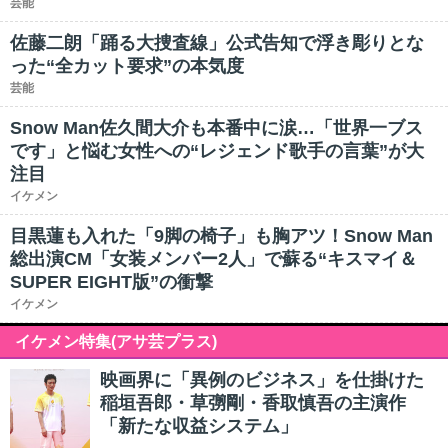
芸能
佐藤二朗「踊る大捜査線」公式告知で浮き彫りとな
った“全カット要求”の本気度
芸能
Snow Man佐久間大介も本番中に涙…「世界一ブス
です」と悩む女性への“レジェンド歌手の言葉”が大
注目
イケメン
目黒蓮も入れた「9脚の椅子」も胸アツ！Snow Man
総出演CM「女装メンバー2人」で蘇る“キスマイ＆
SUPER EIGHT版”の衝撃
イケメン
イケメン特集(アサ芸プラス)
映画界に「異例のビジネス」を仕掛けた
稲垣吾郎・草彅剛・香取慎吾の主演作
「新たな収益システム」