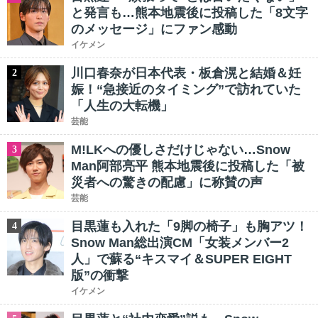
と発言も…熊本地震後に投稿した「8文字
のメッセージ」にファン感動
イケメン
川口春奈が日本代表・板倉滉と結婚＆妊
2
娠！“急接近のタイミング”で訪れていた
「人生の大転機」
芸能
M!LKへの優しさだけじゃない…Snow
3
Man阿部亮平 熊本地震後に投稿した「被
災者への驚きの配慮」に称賛の声
芸能
目黒蓮も入れた「9脚の椅子」も胸アツ！
4
Snow Man総出演CM「女装メンバー2
人」で蘇る“キスマイ＆SUPER EIGHT
版”の衝撃
イケメン