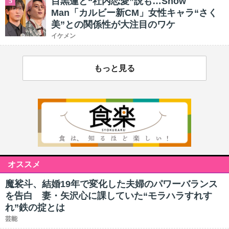
目黒蓮と“社内恋愛”説も…Snow
5
Man「カルビー新CM」女性キャラ“さく
美”との関係性が大注目のワケ
イケメン
もっと見る
オススメ
魔裟斗、結婚19年で変化した夫婦のパワーバランス
を告白 妻・矢沢心に課していた“モラハラすれす
れ”鉄の掟とは
芸能