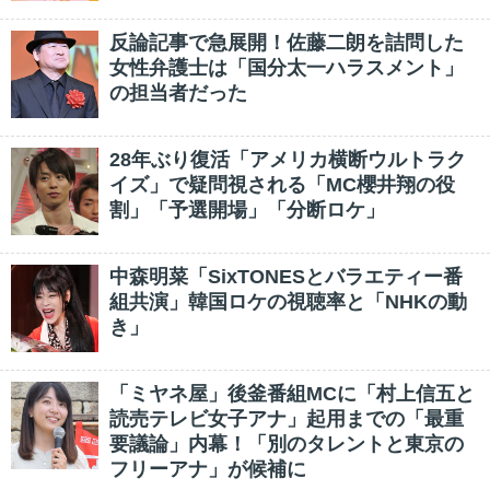
反論記事で急展開！佐藤二朗を詰問した
女性弁護士は「国分太一ハラスメント」
の担当者だった
28年ぶり復活「アメリカ横断ウルトラク
イズ」で疑問視される「MC櫻井翔の役
割」「予選開場」「分断ロケ」
中森明菜「SixTONESとバラエティー番
組共演」韓国ロケの視聴率と「NHKの動
き」
「ミヤネ屋」後釜番組MCに「村上信五と
読売テレビ女子アナ」起用までの「最重
要議論」内幕！「別のタレントと東京の
フリーアナ」が候補に