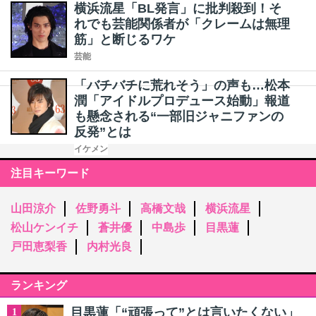
横浜流星「BL発言」に批判殺到！そ
れでも芸能関係者が「クレームは無理
筋」と断じるワケ
芸能
「バチバチに荒れそう」の声も…松本
潤「アイドルプロデュース始動」報道
も懸念される“一部旧ジャニファンの
反発”とは
イケメン
注目キーワード
山田涼介
佐野勇斗
高橋文哉
横浜流星
松山ケンイチ
蒼井優
中島歩
目黒蓮
戸田恵梨香
内村光良
ランキング
目黒蓮「“頑張って”とは言いたくない」
1