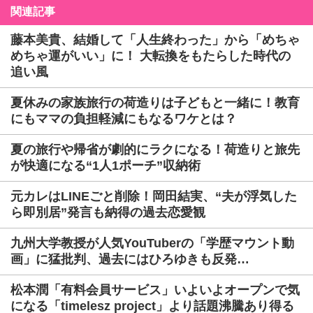
関連記事
藤本美貴、結婚して「人生終わった」から「めちゃ
めちゃ運がいい」に！ 大転換をもたらした時代の
追い風
夏休みの家族旅行の荷造りは子どもと一緒に！教育
にもママの負担軽減にもなるワケとは？
夏の旅行や帰省が劇的にラクになる！荷造りと旅先
が快適になる“1人1ポーチ”収納術
元カレはLINEごと削除！岡田結実、“夫が浮気した
ら即別居”発言も納得の過去恋愛観
九州大学教授が人気YouTuberの「学歴マウント動
画」に猛批判、過去にはひろゆきも反発…
松本潤「有料会員サービス」いよいよオープンで気
になる「timelesz project」より話題沸騰あり得る