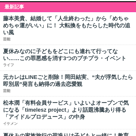
最新記事
藤本美貴、結婚して「人生終わった」から「めちゃ
めちゃ運がいい」に！ 大転換をもたらした時代の追
い風
芸能
夏休みなのに子どもをどこにも連れて行ってな
い……この罪悪感を消す3つのプチプラ・イベント
ライフ
元カレはLINEごと削除！岡田結実、“夫が浮気したら
即別居”発言も納得の過去恋愛観
芸能
松本潤「有料会員サービス」いよいよオープンで気
になる「timelesz project」より話題沸騰あり得る
「アイドルプロデュース」の中身
イケメン
夏休みの家族旅行の荷造りは子どもと一緒に！教育