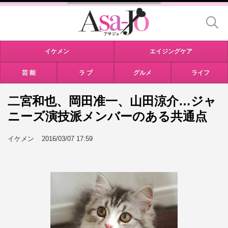
イケメン
エイジングケア
芸 能
ラ ブ
グルメ
ライフ
二宮和也、岡田准一、山田涼介…ジャ
ニーズ演技派メンバーのある共通点
イケメン
2016/03/07 17:59