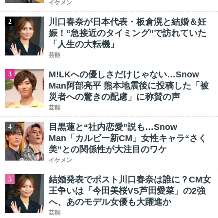
イケメン
川口春奈が日本代表・板倉滉と結婚＆妊
2
娠！“急接近のタイミング”で訪れていた
「人生の大転機」
芸能
M!LKへの優しさだけじゃない…Snow
3
Man阿部亮平 熊本地震後に投稿した「被
災者への驚きの配慮」に称賛の声
芸能
目黒蓮と“社内恋愛”説も…Snow
4
Man「カルビー新CM」女性キャラ“さく
美”との関係性が大注目のワケ
イケメン
結婚発表でポスト川口春奈は誰に？CM女
5
王争いは「今田美桜VS芦田愛菜」の2強
へ、あのモデル女優も大躍進か
芸能