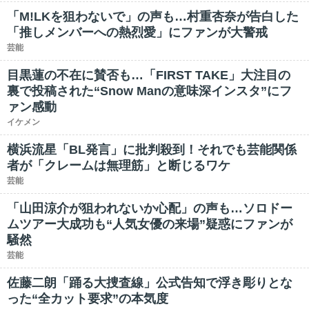
「M!LKを狙わないで」の声も…村重杏奈が告白した
「推しメンバーへの熱烈愛」にファンが大警戒
芸能
目黒蓮の不在に賛否も…「FIRST TAKE」大注目の
裏で投稿された“Snow Manの意味深インスタ”にフ
ァン感動
イケメン
横浜流星「BL発言」に批判殺到！それでも芸能関係
者が「クレームは無理筋」と断じるワケ
芸能
「山田涼介が狙われないか心配」の声も…ソロドー
ムツアー大成功も“人気女優の来場”疑惑にファンが
騒然
芸能
佐藤二朗「踊る大捜査線」公式告知で浮き彫りとな
った“全カット要求”の本気度