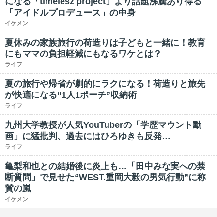
になる「timelesz project」より話題沸騰あり得る
「アイドルプロデュース」の中身
イケメン
夏休みの家族旅行の荷造りは子どもと一緒に！教育
にもママの負担軽減にもなるワケとは？
ライフ
夏の旅行や帰省が劇的にラクになる！荷造りと旅先
が快適になる“1人1ポーチ”収納術
ライフ
九州大学教授が人気YouTuberの「学歴マウント動
画」に猛批判、過去にはひろゆきも反発…
ライフ
亀梨和也との結婚後に炎上も…「田中みな実への禁
断質問」で見せた“WEST.重岡大毅の男気行動”に称
賛の嵐
イケメン