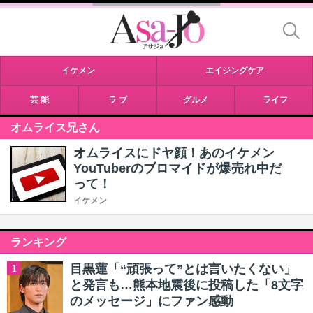
イケメン
エイジングケア
芸 能
ラ ブ
グルメ
ライフ
オムライス兄さん
オムライスにドヤ顔！あのイケメン
YouTuberのブロマイドが爆売れ中だ
って！
イケメン
ランキング
目黒蓮「“頑張って”とは言いたくない」
1
と発言も…熊本地震後に投稿した「8文字
のメッセージ」にファン感動