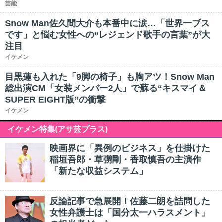
芸能
Snow Man佐久間大介も本番中に涙…「世界一ブス
です」と悩む女性への“レジェンド歌手の言葉”が大
注目
イケメン
目黒蓮も入れた「9脚の椅子」も胸アツ！Snow Man
総出演CM「女装メンバー2人」で蘇る“キスマイ＆
SUPER EIGHT版”の衝撃
イケメン
イケメン特集(アサ芸プラス)
映画界に「異例のビジネス」を仕掛けた
稲垣吾郎・草彅剛・香取慎吾の主演作
「新たな収益システム」
反論記事で急展開！佐藤二朗を詰問した
女性弁護士は「国分太一ハラスメント」