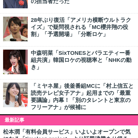
の担当者だった
28年ぶり復活「アメリカ横断ウルトラク
イズ」で疑問視される「MC櫻井翔の役
割」「予選開場」「分断ロケ」
中森明菜「SixTONESとバラエティー番
組共演」韓国ロケの視聴率と「NHKの動
き」
「ミヤネ屋」後釜番組MCに「村上信五と
読売テレビ女子アナ」起用までの「最重
要議論」内幕！「別のタレントと東京の
フリーアナ」が候補に
最新記事
松本潤「有料会員サービス」いよいよオープンで気