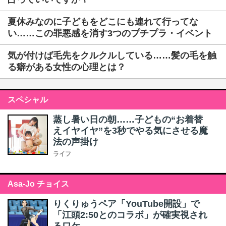
夏休みなのに子どもをどこにも連れて行ってな
い……この罪悪感を消す3つのプチプラ・イベント
気が付けば毛先をクルクルしている……髪の毛を触
る癖がある女性の心理とは？
スペシャル
蒸し暑い日の朝……子どもの“お着替
えイヤイヤ”を3秒でやる気にさせる魔
法の声掛け
ライフ
Asa-Jo チョイス
りくりゅうペア「YouTube開設」で
「江頭2:50とのコラボ」が確実視され