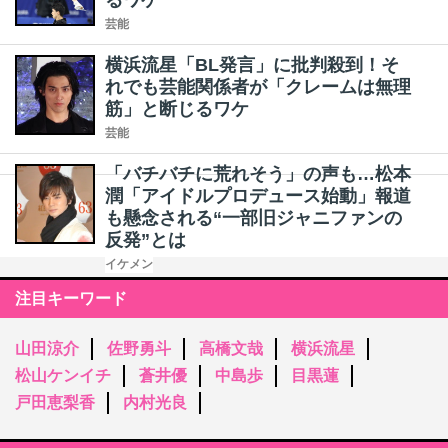
るワケ
芸能
横浜流星「BL発言」に批判殺到！そ
れでも芸能関係者が「クレームは無理
筋」と断じるワケ
芸能
「バチバチに荒れそう」の声も…松本
潤「アイドルプロデュース始動」報道
も懸念される“一部旧ジャニファンの
反発”とは
イケメン
注目キーワード
山田涼介
佐野勇斗
高橋文哉
横浜流星
松山ケンイチ
蒼井優
中島歩
目黒蓮
戸田恵梨香
内村光良