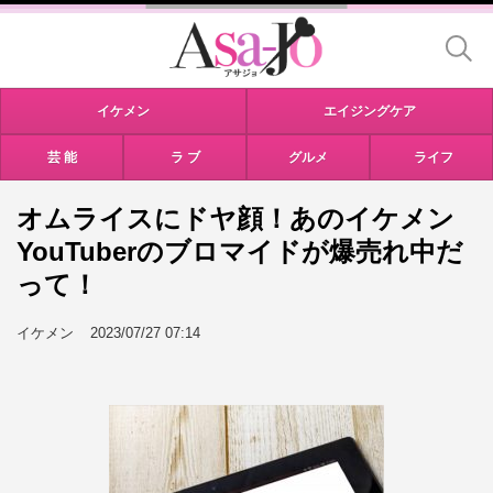
イケメン
エイジングケア
芸 能
ラ ブ
グルメ
ライフ
オムライスにドヤ顔！あのイケメン
YouTuberのブロマイドが爆売れ中だ
って！
イケメン
2023/07/27 07:14