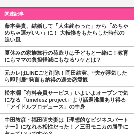
関連記事
藤本美貴、結婚して「人生終わった」から「めちゃ
めちゃ運がいい」に！ 大転換をもたらした時代の
追い風
夏休みの家族旅行の荷造りは子どもと一緒に！教育
にもママの負担軽減にもなるワケとは？
元カレはLINEごと削除！岡田結実、“夫が浮気した
ら即別居”発言も納得の過去恋愛観
松本潤「有料会員サービス」いよいよオープンで気
になる「timelesz project」より話題沸騰あり得る
「アイドルプロデュース」の中身
中田敦彦・福田萌夫妻は【理想的なビジネスパート
ナー】になれる相性だった！／三田モニカの勝手に
占っていいですか？