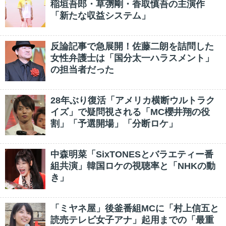
稲垣吾郎・草彅剛・香取慎吾の主演作
「新たな収益システム」
反論記事で急展開！佐藤二朗を詰問した
女性弁護士は「国分太一ハラスメント」
の担当者だった
28年ぶり復活「アメリカ横断ウルトラク
イズ」で疑問視される「MC櫻井翔の役
割」「予選開場」「分断ロケ」
中森明菜「SixTONESとバラエティー番
組共演」韓国ロケの視聴率と「NHKの動
き」
「ミヤネ屋」後釜番組MCに「村上信五と
読売テレビ女子アナ」起用までの「最重