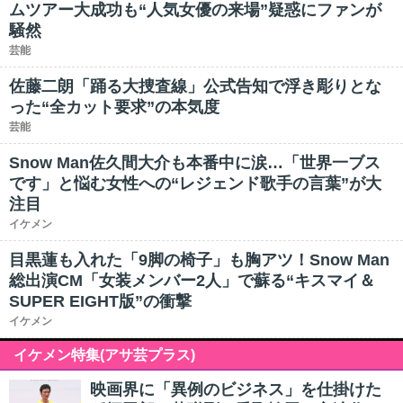
ムツアー大成功も“人気女優の来場”疑惑にファンが
騒然
芸能
佐藤二朗「踊る大捜査線」公式告知で浮き彫りとな
った“全カット要求”の本気度
芸能
Snow Man佐久間大介も本番中に涙…「世界一ブス
です」と悩む女性への“レジェンド歌手の言葉”が大
注目
イケメン
目黒蓮も入れた「9脚の椅子」も胸アツ！Snow Man
総出演CM「女装メンバー2人」で蘇る“キスマイ＆
SUPER EIGHT版”の衝撃
イケメン
イケメン特集(アサ芸プラス)
映画界に「異例のビジネス」を仕掛けた