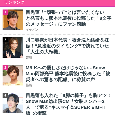
ランキング
目黒蓮「“頑張って”とは言いたくない」
1
と発言も…熊本地震後に投稿した「8文字
のメッセージ」にファン感動
イケメン
川口春奈が日本代表・板倉滉と結婚＆妊
2
娠！“急接近のタイミング”で訪れていた
「人生の大転機」
芸能
M!LKへの優しさだけじゃない…Snow
3
Man阿部亮平 熊本地震後に投稿した「被
災者への驚きの配慮」に称賛の声
芸能
目黒蓮も入れた「9脚の椅子」も胸アツ！
4
Snow Man総出演CM「女装メンバー2
人」で蘇る“キスマイ＆SUPER EIGHT
版”の衝撃