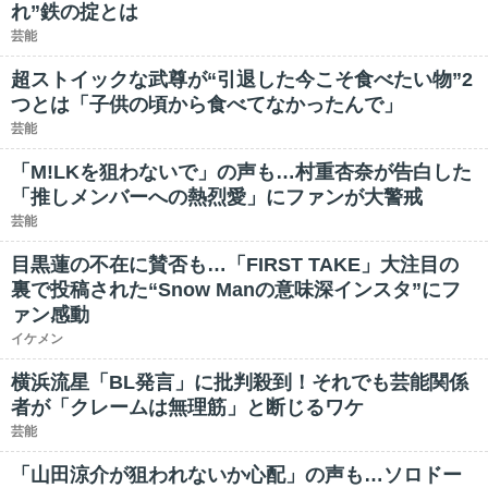
れ”鉄の掟とは
芸能
超ストイックな武尊が“引退した今こそ食べたい物”2
つとは「子供の頃から食べてなかったんで」
芸能
「M!LKを狙わないで」の声も…村重杏奈が告白した
「推しメンバーへの熱烈愛」にファンが大警戒
芸能
目黒蓮の不在に賛否も…「FIRST TAKE」大注目の
裏で投稿された“Snow Manの意味深インスタ”にフ
ァン感動
イケメン
横浜流星「BL発言」に批判殺到！それでも芸能関係
者が「クレームは無理筋」と断じるワケ
芸能
「山田涼介が狙われないか心配」の声も…ソロドー