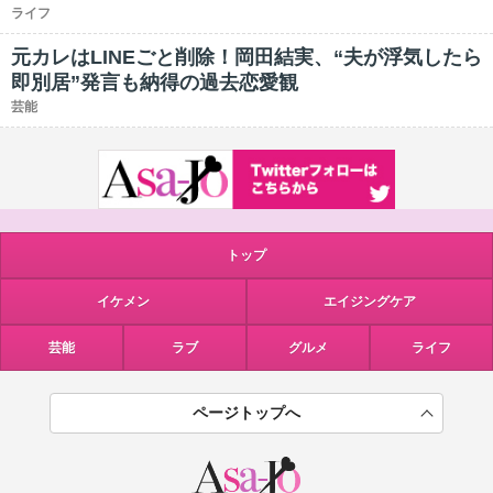
ライフ
元カレはLINEごと削除！岡田結実、“夫が浮気したら
即別居”発言も納得の過去恋愛観
芸能
トップ
イケメン
エイジングケア
芸能
ラブ
グルメ
ライフ
ページトップへ