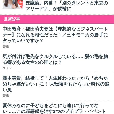
要議論」内幕！「別のタレントと東京の
フリーアナ」が候補に
最新記事
中田敦彦・福田萌夫妻は【理想的なビジネスパート
ナー】になれる相性だった！／三田モニカの勝手に
占っていいですか？
芸能
気が付けば毛先をクルクルしている……髪の毛を触
る癖がある女性の心理とは？
ライフ
藤本美貴、結婚して「人生終わった」から「めちゃ
めちゃ運がいい」に！ 大転換をもたらした時代の追
い風
芸能
夏休みなのに子どもをどこにも連れて行ってな
い……この罪悪感を消す3つのプチプラ・イベント