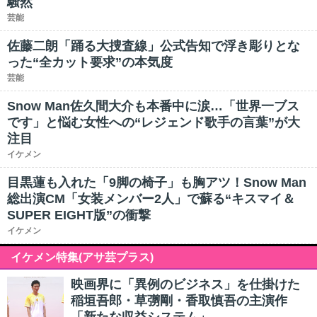
騒然
芸能
佐藤二朗「踊る大捜査線」公式告知で浮き彫りとな
った“全カット要求”の本気度
芸能
Snow Man佐久間大介も本番中に涙…「世界一ブス
です」と悩む女性への“レジェンド歌手の言葉”が大
注目
イケメン
目黒蓮も入れた「9脚の椅子」も胸アツ！Snow Man
総出演CM「女装メンバー2人」で蘇る“キスマイ＆
SUPER EIGHT版”の衝撃
イケメン
イケメン特集(アサ芸プラス)
映画界に「異例のビジネス」を仕掛けた
稲垣吾郎・草彅剛・香取慎吾の主演作