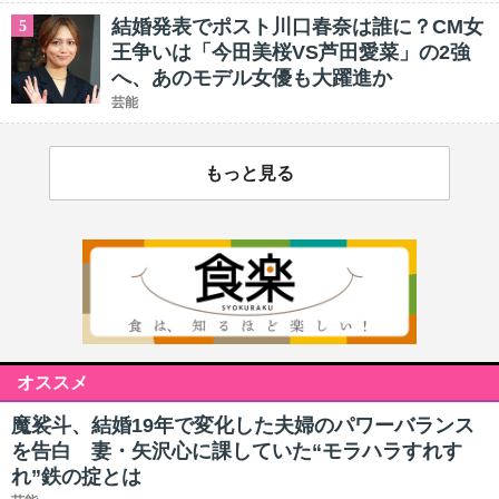
結婚発表でポスト川口春奈は誰に？CM女
5
王争いは「今田美桜VS芦田愛菜」の2強
へ、あのモデル女優も大躍進か
芸能
もっと見る
オススメ
魔裟斗、結婚19年で変化した夫婦のパワーバランス
を告白 妻・矢沢心に課していた“モラハラすれす
れ”鉄の掟とは