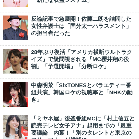
「新たな収益システム」
反論記事で急展開！佐藤二朗を詰問した
女性弁護士は「国分太一ハラスメント」
の担当者だった
28年ぶり復活「アメリカ横断ウルトラク
イズ」で疑問視される「MC櫻井翔の役
割」「予選開場」「分断ロケ」
中森明菜「SixTONESとバラエティー番
組共演」韓国ロケの視聴率と「NHKの動
き」
「ミヤネ屋」後釜番組MCに「村上信五と
読売テレビ女子アナ」起用までの「最重
要議論」内幕！「別のタレントと東京の