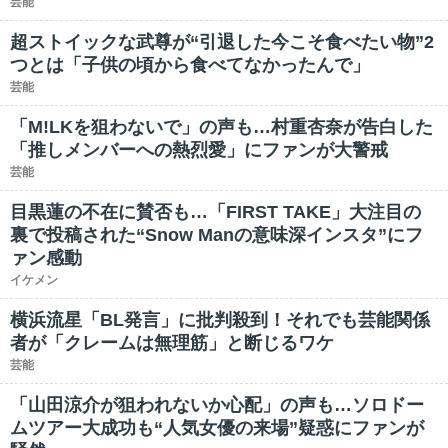
芸能
超ストイックな武尊が“引退した今こそ食べたい物”2
つとは「子供の頃から食べてなかったんで」
芸能
「M!LKを狙わないで」の声も…村重杏奈が告白した
「推しメンバーへの熱烈愛」にファンが大警戒
芸能
目黒蓮の不在に賛否も…「FIRST TAKE」大注目の
裏で投稿された“Snow Manの意味深インスタ”にフ
ァン感動
イケメン
横浜流星「BL発言」に批判殺到！それでも芸能関係
者が「クレームは無理筋」と断じるワケ
芸能
「山田涼介が狙われないか心配」の声も…ソロドー
ムツアー大成功も“人気女優の来場”疑惑にファンが