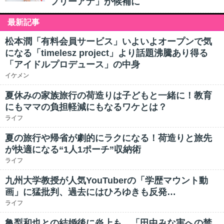
フリーアナ」が候補に
最新記事
松本潤「有料会員サービス」いよいよオープンで気
になる「timelesz project」より話題沸騰あり得る
「アイドルプロデュース」の中身
イケメン
夏休みの家族旅行の荷造りは子どもと一緒に！教育
にもママの負担軽減にもなるワケとは？
ライフ
夏の旅行や帰省が劇的にラクになる！荷造りと旅先
が快適になる“1人1ポーチ”収納術
ライフ
九州大学教授が人気YouTuberの「学歴マウント動
画」に猛批判、過去にはひろゆきも反発…
ライフ
亀梨和也との結婚後に炎上も…「田中みな実への禁