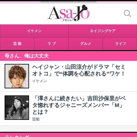
イケメン
エイジングケア
芸 能
ラ ブ
グルメ
ライフ
母さん、俺は大丈夫
ヘイジャン・山田涼介がドラマ「セミ
オトコ」で“体調を心配される”ワケ！
イケメン
「澤さんに続きたい」吉田沙保里がベ
タ惚れするジャニーズメンバー「M」
とは？
芸能