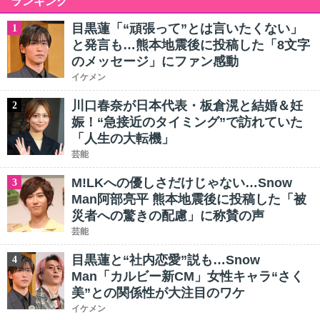
ランキング
目黒蓮「“頑張って”とは言いたくない」
1
と発言も…熊本地震後に投稿した「8文字
のメッセージ」にファン感動
イケメン
川口春奈が日本代表・板倉滉と結婚＆妊
2
娠！“急接近のタイミング”で訪れていた
「人生の大転機」
芸能
M!LKへの優しさだけじゃない…Snow
3
Man阿部亮平 熊本地震後に投稿した「被
災者への驚きの配慮」に称賛の声
芸能
目黒蓮と“社内恋愛”説も…Snow
4
Man「カルビー新CM」女性キャラ“さく
美”との関係性が大注目のワケ
イケメン