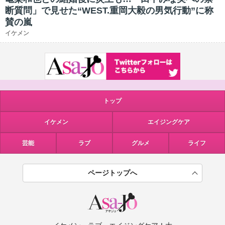
断質問」で見せた“WEST.重岡大毅の男気行動”に称
賛の嵐
イケメン
トップ
イケメン
エイジングケア
芸能
ラブ
グルメ
ライフ
ページトップへ