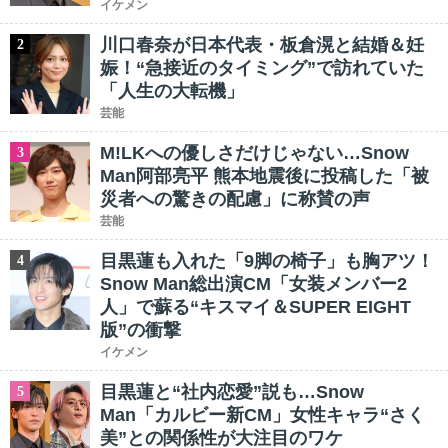
イケメン
川口春奈が日本代表・板倉滉と結婚＆妊
2
娠！“急接近のタイミング”で訪れていた
「人生の大転機」
芸能
M!LKへの優しさだけじゃない…Snow
3
Man阿部亮平 熊本地震後に投稿した「被
災者への驚きの配慮」に称賛の声
芸能
目黒蓮も入れた「9脚の椅子」も胸アツ！
4
Snow Man総出演CM「女装メンバー2
人」で蘇る“キスマイ＆SUPER EIGHT
版”の衝撃
イケメン
目黒蓮と“社内恋愛”説も…Snow
5
Man「カルビー新CM」女性キャラ“さく
美”との関係性が大注目のワケ