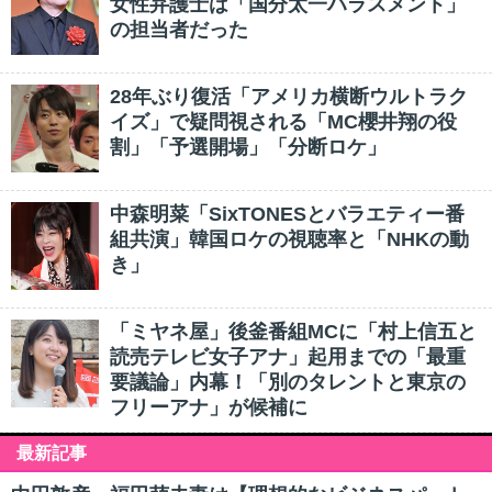
女性弁護士は「国分太一ハラスメント」
の担当者だった
28年ぶり復活「アメリカ横断ウルトラク
イズ」で疑問視される「MC櫻井翔の役
割」「予選開場」「分断ロケ」
中森明菜「SixTONESとバラエティー番
組共演」韓国ロケの視聴率と「NHKの動
き」
「ミヤネ屋」後釜番組MCに「村上信五と
読売テレビ女子アナ」起用までの「最重
要議論」内幕！「別のタレントと東京の
フリーアナ」が候補に
最新記事