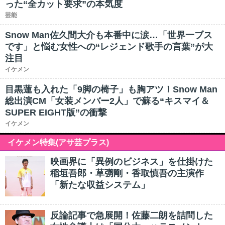
った“全カット要求”の本気度
芸能
Snow Man佐久間大介も本番中に涙…「世界一ブス
です」と悩む女性への“レジェンド歌手の言葉”が大
注目
イケメン
目黒蓮も入れた「9脚の椅子」も胸アツ！Snow Man
総出演CM「女装メンバー2人」で蘇る“キスマイ＆
SUPER EIGHT版”の衝撃
イケメン
イケメン特集(アサ芸プラス)
映画界に「異例のビジネス」を仕掛けた
稲垣吾郎・草彅剛・香取慎吾の主演作
「新たな収益システム」
反論記事で急展開！佐藤二朗を詰問した