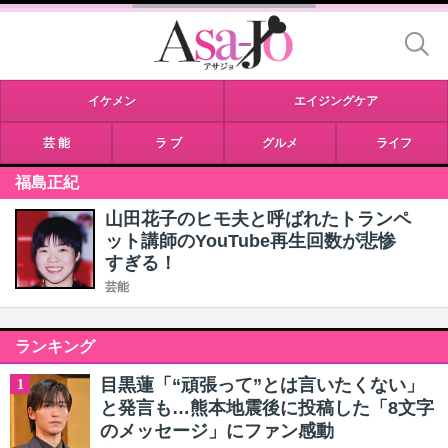
イケメン
エイジングケア
芸 能
ラ ブ
グルメ
ライフ
福島正紀
山田花子のヒモ夫と呼ばれたトランペ
ット講師のYouTube再生回数が悲惨
すぎる！
芸能
ランキング
目黒蓮「“頑張って”とは言いたくない」
1
と発言も…熊本地震後に投稿した「8文字
のメッセージ」にファン感動