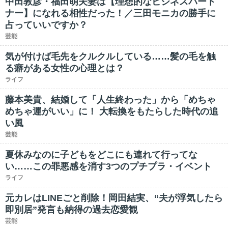
中田敦彦・福田萌夫妻は【理想的なビジネスパート
ナー】になれる相性だった！／三田モニカの勝手に
占っていいですか？
芸能
気が付けば毛先をクルクルしている……髪の毛を触
る癖がある女性の心理とは？
ライフ
藤本美貴、結婚して「人生終わった」から「めちゃ
めちゃ運がいい」に！ 大転換をもたらした時代の追
い風
芸能
夏休みなのに子どもをどこにも連れて行ってな
い……この罪悪感を消す3つのプチプラ・イベント
ライフ
元カレはLINEごと削除！岡田結実、“夫が浮気したら
即別居”発言も納得の過去恋愛観
芸能