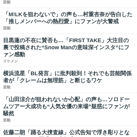
芸能
「M!LKを狙わないで」の声も…村重杏奈が告白した
「推しメンバーへの熱烈愛」にファンが大警戒
芸能
目黒蓮の不在に賛否も…「FIRST TAKE」大注目の
裏で投稿された“Snow Manの意味深インスタ”にフ
ァン感動
イケメン
横浜流星「BL発言」に批判殺到！それでも芸能関係
者が「クレームは無理筋」と断じるワケ
芸能
「山田涼介が狙われないか心配」の声も…ソロドー
ムツアー大成功も“人気女優の来場”疑惑にファンが
騒然
芸能
佐藤二朗「踊る大捜査線」公式告知で浮き彫りとな