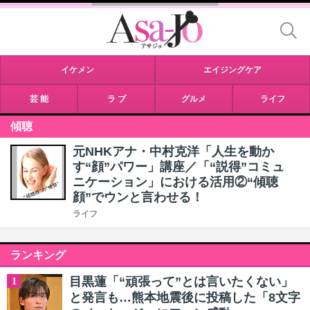
イケメン
エイジングケア
芸 能
ラ ブ
グルメ
ライフ
傾聴
元NHKアナ・中村克洋「人生を動か
す“顔”パワー」講座／「“説得”コミュ
ニケーション」における活用②“傾聴
顔”でウンと言わせる！
ライフ
ランキング
目黒蓮「“頑張って”とは言いたくない」
1
と発言も…熊本地震後に投稿した「8文字