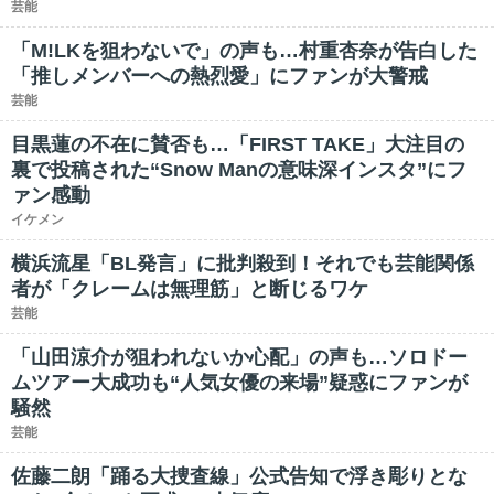
芸能
「M!LKを狙わないで」の声も…村重杏奈が告白した
「推しメンバーへの熱烈愛」にファンが大警戒
芸能
目黒蓮の不在に賛否も…「FIRST TAKE」大注目の
裏で投稿された“Snow Manの意味深インスタ”にフ
ァン感動
イケメン
横浜流星「BL発言」に批判殺到！それでも芸能関係
者が「クレームは無理筋」と断じるワケ
芸能
「山田涼介が狙われないか心配」の声も…ソロドー
ムツアー大成功も“人気女優の来場”疑惑にファンが
騒然
芸能
佐藤二朗「踊る大捜査線」公式告知で浮き彫りとな