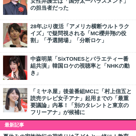
女性弁護士は「国分太一ハラスメント」
の担当者だった
28年ぶり復活「アメリカ横断ウルトラク
イズ」で疑問視される「MC櫻井翔の役
割」「予選開場」「分断ロケ」
中森明菜「SixTONESとバラエティー番
組共演」韓国ロケの視聴率と「NHKの動
き」
「ミヤネ屋」後釜番組MCに「村上信五と
読売テレビ女子アナ」起用までの「最重
要議論」内幕！「別のタレントと東京の
フリーアナ」が候補に
最新記事