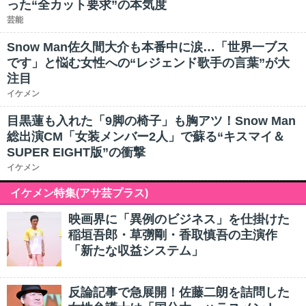
った“全カット要求”の本気度
芸能
Snow Man佐久間大介も本番中に涙…「世界一ブス
です」と悩む女性への“レジェンド歌手の言葉”が大
注目
イケメン
目黒蓮も入れた「9脚の椅子」も胸アツ！Snow Man
総出演CM「女装メンバー2人」で蘇る“キスマイ＆
SUPER EIGHT版”の衝撃
イケメン
イケメン特集(アサ芸プラス)
映画界に「異例のビジネス」を仕掛けた
稲垣吾郎・草彅剛・香取慎吾の主演作
「新たな収益システム」
反論記事で急展開！佐藤二朗を詰問した