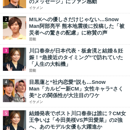
のメッセージ」にファン感動
イケメン
M!LKへの優しさだけじゃない…Snow
2
Man阿部亮平 熊本地震後に投稿した「被
災者への驚きの配慮」に称賛の声
芸能
川口春奈が日本代表・板倉滉と結婚＆妊
3
娠！“急接近のタイミング”で訪れていた
「人生の大転機」
芸能
目黒蓮と“社内恋愛”説も…Snow
4
Man「カルビー新CM」女性キャラ“さく
美”との関係性が大注目のワケ
イケメン
結婚発表でポスト川口春奈は誰に？CM女
5
王争いは「今田美桜VS芦田愛菜」の2強
へ、あのモデル女優も大躍進か