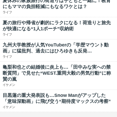
夏休みの家族旅行の荷造りは子どもと一緒に！教育
にもママの負担軽減にもなるワケとは？
ライフ
夏の旅行や帰省が劇的にラクになる！荷造りと旅先
が快適になる“1人1ポーチ”収納術
ライフ
九州大学教授が人気YouTuberの「学歴マウント動
画」に猛批判、過去にはひろゆきも反発…
ライフ
亀梨和也との結婚後に炎上も…「田中みな実への禁
断質問」で見せた“WEST.重岡大毅の男気行動”に称
賛の嵐
イケメン
目黒蓮の重大発表説も…Snow Manがアップした
「意味深動画」に飛び交う“期待度マックスの考察”
イケメン