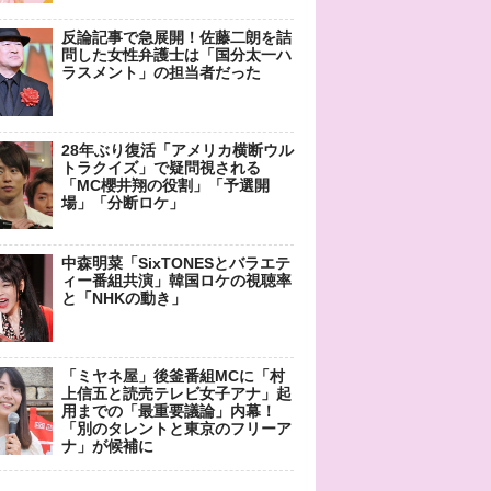
反論記事で急展開！佐藤二朗を詰
問した女性弁護士は「国分太一ハ
ラスメント」の担当者だった
28年ぶり復活「アメリカ横断ウル
トラクイズ」で疑問視される
「MC櫻井翔の役割」「予選開
場」「分断ロケ」
中森明菜「SixTONESとバラエテ
ィー番組共演」韓国ロケの視聴率
と「NHKの動き」
「ミヤネ屋」後釜番組MCに「村
上信五と読売テレビ女子アナ」起
用までの「最重要議論」内幕！
「別のタレントと東京のフリーア
ナ」が候補に