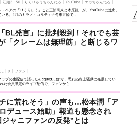
江頭2：50
りくりゅうちゃんねる
YouTube
エガちゃんねる
・ペアの「りくりゅう」こと三浦璃来と木原龍一が、YouTubeに進出。
いる。2月のミラノ・コルティナ冬季五輪で...
「BL発言」に批判殺到！それでも芸
が「クレームは無理筋」と断じるワ
BL
X
ファン
ラブの生配信で語った&ldquo;BL観”が、思わぬ炎上騒動に発展してい
れた会員限定のライブ配信で、ファンから...
チに荒れそう」の声も…松本潤「ア
ロデュース始動」報道も懸念され
旧ジャニファンの反発”とは