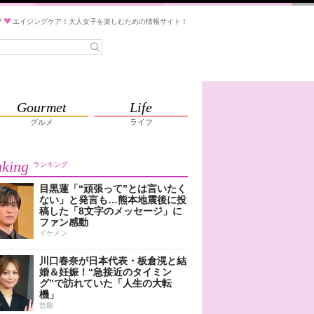
ブ
エイジングケア！大人女子を楽しむための情報サイト！
Gourmet
Life
グルメ
ライフ
king
ランキング
目黒蓮「“頑張って”とは言いたく
ない」と発言も…熊本地震後に投
稿した「8文字のメッセージ」に
ファン感動
イケメン
川口春奈が日本代表・板倉滉と結
婚＆妊娠！“急接近のタイミン
グ”で訪れていた「人生の大転
機」
芸能