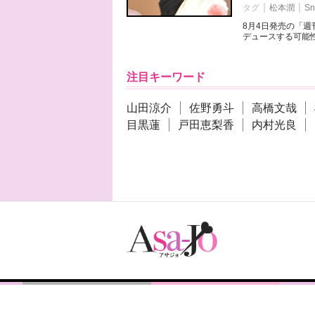
タグ
松本潤
Sn
8月4日発売の「
デュースする可能性
注目キーワード
山田涼介
佐野勇斗
高橋文哉
目黒蓮
戸田恵梨香
内村光良