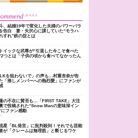
commend
オススメ
斗、結婚19年で変化した夫婦のパワーバラ
を告白 妻・矢沢心に課していた“モラハ
れすれ”鉄の掟とは
トイックな武尊が“引退した今こそ食べた
”2つとは「子供の頃から食べてなかったん
!LKを狙わないで」の声も…村重杏奈が告
た「推しメンバーへの熱烈愛」にファンが
戒
蓮の不在に賛否も…「FIRST TAKE」大注
裏で投稿された“Snow Manの意味深イン
”にファン感動
ン
流星「BL発言」に批判殺到！それでも芸能
者が「クレームは無理筋」と断じるワケ