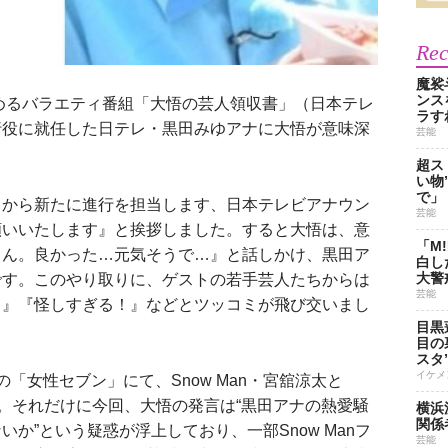
Re
魔裟
ンス
めるバラエティ番組「大悟の芸人領収書」（日本テレ
ラす
行役に就任した日テレ・黒田みゆアナに大悟が意味深
芸能
。
超ス
い物
で」
日から新たに進行を担当します、日本テレビアナウン
芸能
願いいたします』と挨拶しました。すると大悟は、意
「M
ゃん。良かった…元気そうで…』と話しかけ、黒田ア
白し
大警
です。このやり取りに、ゲストの若手芸人たちからは
芸能
？』『怪しすぎる！』などとツッコミが飛び交いまし
目黒
目の
スタ
イケメ
女性セブン」にて、Snow Man・宮舘涼太と
た。それだけに今回、大悟の発言は“黒田アナの熱愛騒
横浜
関係
か”という疑惑が浮上しており、一部Snow Manフ
芸能