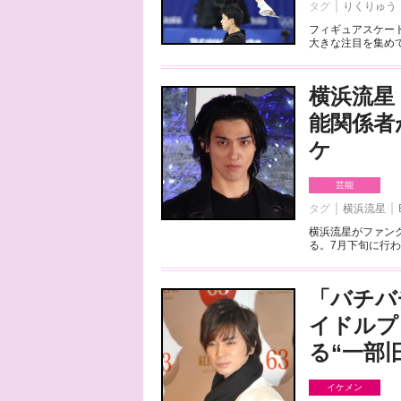
タグ
りくりゅう
フィギュアスケート
大きな注目を集めて
横浜流星
能関係者
ケ
芸能
タグ
横浜流星
横浜流星がファンク
る。7月下旬に行わ
「バチバ
イドルプ
る“一部
イケメン