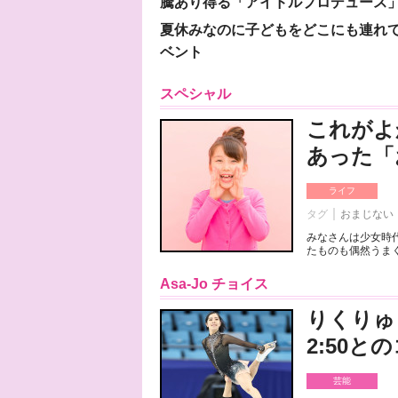
騰あり得る「アイドルプロデュース
夏休みなのに子どもをどこにも連れ
ベント
スペシャル
これがよ
あった「
ライフ
タグ
おまじない
みなさんは少女時
たものも偶然うまく
Asa-Jo チョイス
りくりゅ
2:50
芸能