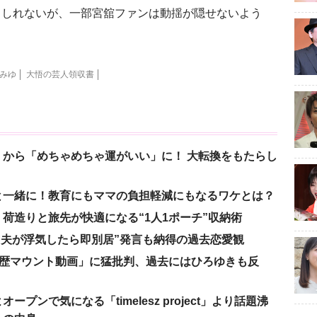
しれないが、一部宮舘ファンは動揺が隠せないよう
みゆ
大悟の芸人領収書
から「めちゃめちゃ運がいい」に！ 大転換をもたらし
と一緒に！教育にもママの負担軽減にもなるワケとは？
荷造りと旅先が快適になる“1人1ポーチ”収納術
、“夫が浮気したら即別居”発言も納得の過去恋愛観
「学歴マウント動画」に猛批判、過去にはひろゆきも反
ンで気になる「timelesz project」より話題沸