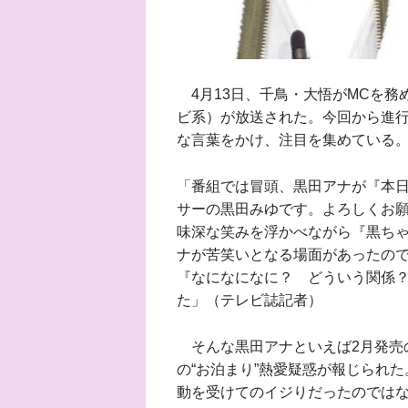
4月13日、千鳥・大悟がMCを務
ビ系）が放送された。今回から進
な言葉をかけ、注目を集めている
「番組では冒頭、黒田アナが『本
サーの黒田みゆです。よろしくお
味深な笑みを浮かべながら『黒ち
ナが苦笑いとなる場面があったの
『なになになに？ どういう関係
た」（テレビ誌記者）
そんな黒田アナといえば2月発売の「
の“お泊まり”熱愛疑惑が報じられ
動を受けてのイジりだったのではない