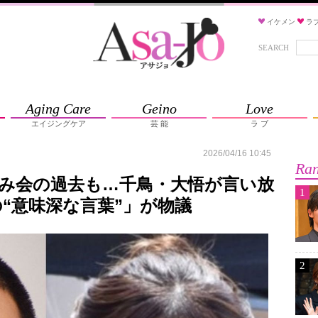
イケメン
ラ
SEARCH
Aging Care
Geino
Love
エイジングケア
芸 能
ラ ブ
2026/04/16 10:45
Ran
と飲み会の過去も…千鳥・大悟が言い放
1
“意味深な言葉”」が物議
2