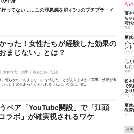
」の中身
New
て行ってない……この罪悪感を消す3つのプチプラ・イ
藤本
ちゃ
時代
芸能
夏休
かった！女性たちが経験した効果の
い…
ント
おまじない」とは？
ライフ
元カ
した
芸能
少女時代
効果
本当にあった話
代に何らかの「おまじない」を信じたことがありますか？実際に効果が出
松本
いったものもあったかもしれませんね。今回は、女...
で気に
あり
イケメ
夏休
うペア「YouTube開設」で「江頭
教育
とのコラボ」が確実視されるワケ
ライフ