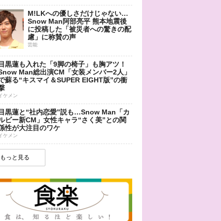
M!LKへの優しさだけじゃない…
Snow Man阿部亮平 熊本地震後
に投稿した「被災者への驚きの配
慮」に称賛の声
芸能
目黒蓮も入れた「9脚の椅子」も胸アツ！
Snow Man総出演CM「女装メンバー2人」
で蘇る“キスマイ＆SUPER EIGHT版”の衝
撃
イケメン
目黒蓮と“社内恋愛”説も…Snow Man「カ
ルビー新CM」女性キャラ“さく美”との関
係性が大注目のワケ
イケメン
もっと見る