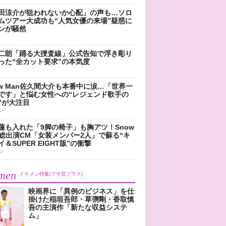
田涼介が狙われないか心配」の声も…ソロ
ムツアー大成功も“人気女優の来場”疑惑に
ンが騒然
二朗「踊る大捜査線」公式告知で浮き彫り
った“全カット要求”の本気度
ow Man佐久間大介も本番中に涙…「世界一
です」と悩む女性への“レジェンド歌手の
”が大注目
ン
蓮も入れた「9脚の椅子」も胸アツ！Snow
n総出演CM「女装メンバー2人」で蘇る“キ
＆SUPER EIGHT版”の衝撃
ン
men
イケメン特集(アサ芸プラス)
映画界に「異例のビジネス」を仕
掛けた稲垣吾郎・草彅剛・香取慎
吾の主演作「新たな収益システ
ム」