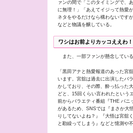
ァンの間で「このタイミングで、
に無理！」「あえてイジって熱愛が
ネタをやるだけなら構わないです
などと物議を醸している。
ワシはお前よりカッコええわ！
また、一部ファンが懸念している
「黒田アナと熱愛報道のあった宮
います。宮舘は過去に出演したバ
かしており、その際、酔っ払った
どと、15回くらい言われたという
前からバラエティ番組『THE パ
があるため、SNSでは『まさか大
りしてないよね？』『大悟は宮舘
と勘繰ってしまう』などと憶測や