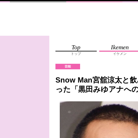
Top
Ikemen
トップ
イケメン
芸能
Snow Man宮舘涼太
った「黒田みゆアナへの