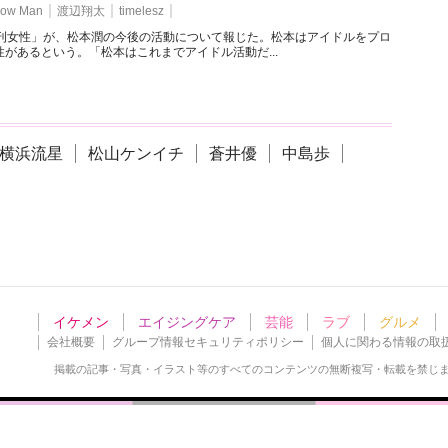
ow Man
渡辺翔太
timelesz
週刊女性」が、松本潤の今後の活動について報じた。松本はアイドルをプロ
があるという。「松本はこれまでアイドル活動だ...
横浜流星
松山ケンイチ
蒼井優
中島歩
イケメン
エイジングケア
芸能
ラブ
グルメ
会社概要
グループ情報セキュリティポリシー
個人に関わる情報の取
掲載の記事・写真・イラスト等の
すべてのコンテンツの無断複写・転載を禁じ