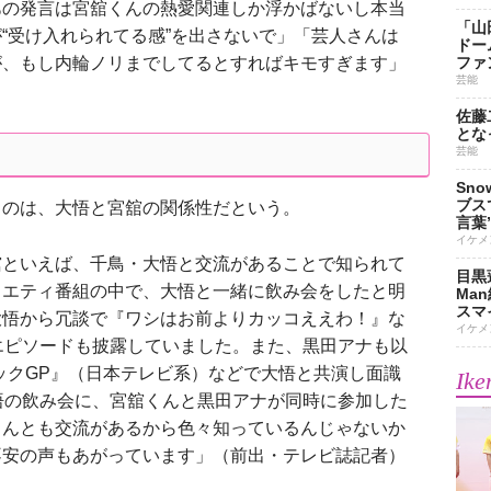
あの発言は宮舘くんの熱愛関連しか浮かばないし本当
「山
“受け入れられてる感”を出さないで」「芸人さんは
ドー
が、もし内輪ノリまでしてるとすればキモすぎます」
ファ
芸能
佐藤
とな
芸能
Sn
ブス
のは、大悟と宮舘の関係性だという。
言葉
イケメ
舘といえば、千鳥・大悟と交流があることで知られて
目黒
ラエティ番組の中で、大悟と一緒に飲み会をしたと明
Ma
スマイ
大悟から冗談で『ワシはお前よりカッコええわ！』な
イケメ
エピソードも披露していました。また、黒田アナも以
ニックGP』（日本テレビ系）などで大悟と共演し面識
Ike
悟の飲み会に、宮舘くんと黒田アナが同時に参加した
くんとも交流があるから色々知っているんじゃないか
不安の声もあがっています」（前出・テレビ誌記者）