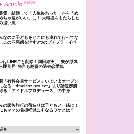
 Article
最新記事
美貴、結婚して「人生終わった」から「め
めちゃ運がいい」に！ 大転換をもたらした
の追い風
みなのに子どもをどこにも連れて行ってな
…この罪悪感を消す3つのプチプラ・イベ
レはLINEごと削除！岡田結実、“夫が浮気
ら即別居”発言も納得の過去恋愛観
潤「有料会員サービス」いよいよオープン
なる「timelesz project」より話題沸騰
得る「アイドルプロデュース」の中身
ン
みの家族旅行の荷造りは子どもと一緒に！
にもママの負担軽減にもなるワケとは？