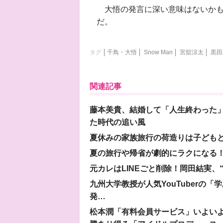
大悟の発言に深い意味はないかも
だ。
タグ
千鳥・大悟
Snow Man
宮舘涼太
黒田
関連記事
藤本美貴、結婚して「人生終わった」
た時代の追い風
夏休みの家族旅行の荷造りは子ども
夏の旅行や帰省が劇的にラクになる！
元カレはLINEごと削除！岡田結実
九州大学教授が人気YouTuberの
発…
松本潤「有料会員サービス」いよいよオープ