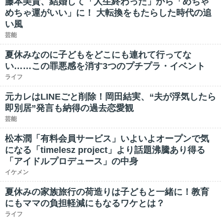
藤本美貴、結婚して「人生終わった」から「めちゃ
めちゃ運がいい」に！ 大転換をもたらした時代の追
い風
芸能
夏休みなのに子どもをどこにも連れて行ってな
い……この罪悪感を消す3つのプチプラ・イベント
ライフ
元カレはLINEごと削除！岡田結実、“夫が浮気したら
即別居”発言も納得の過去恋愛観
芸能
松本潤「有料会員サービス」いよいよオープンで気
になる「timelesz project」より話題沸騰あり得る
「アイドルプロデュース」の中身
イケメン
夏休みの家族旅行の荷造りは子どもと一緒に！教育
にもママの負担軽減にもなるワケとは？
ライフ