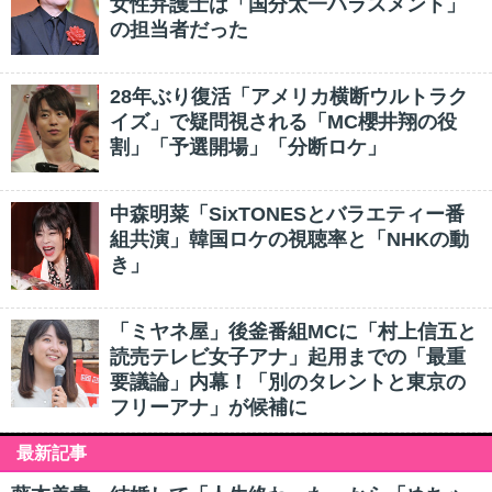
女性弁護士は「国分太一ハラスメント」
の担当者だった
28年ぶり復活「アメリカ横断ウルトラク
イズ」で疑問視される「MC櫻井翔の役
割」「予選開場」「分断ロケ」
中森明菜「SixTONESとバラエティー番
組共演」韓国ロケの視聴率と「NHKの動
き」
「ミヤネ屋」後釜番組MCに「村上信五と
読売テレビ女子アナ」起用までの「最重
要議論」内幕！「別のタレントと東京の
フリーアナ」が候補に
最新記事