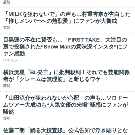
芸能
「M!LKを狙わないで」の声も…村重杏奈が告白した
「推しメンバーへの熱烈愛」にファンが大警戒
芸能
目黒蓮の不在に賛否も…「FIRST TAKE」大注目の
裏で投稿された“Snow Manの意味深インスタ”にフ
ァン感動
イケメン
横浜流星「BL発言」に批判殺到！それでも芸能関係
者が「クレームは無理筋」と断じるワケ
芸能
「山田涼介が狙われないか心配」の声も…ソロドー
ムツアー大成功も“人気女優の来場”疑惑にファンが
騒然
芸能
佐藤二朗「踊る大捜査線」公式告知で浮き彫りとな