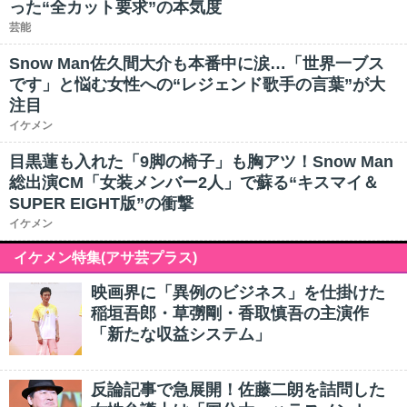
った“全カット要求”の本気度
芸能
Snow Man佐久間大介も本番中に涙…「世界一ブス
です」と悩む女性への“レジェンド歌手の言葉”が大
注目
イケメン
目黒蓮も入れた「9脚の椅子」も胸アツ！Snow Man
総出演CM「女装メンバー2人」で蘇る“キスマイ＆
SUPER EIGHT版”の衝撃
イケメン
イケメン特集(アサ芸プラス)
映画界に「異例のビジネス」を仕掛けた
稲垣吾郎・草彅剛・香取慎吾の主演作
「新たな収益システム」
反論記事で急展開！佐藤二朗を詰問した