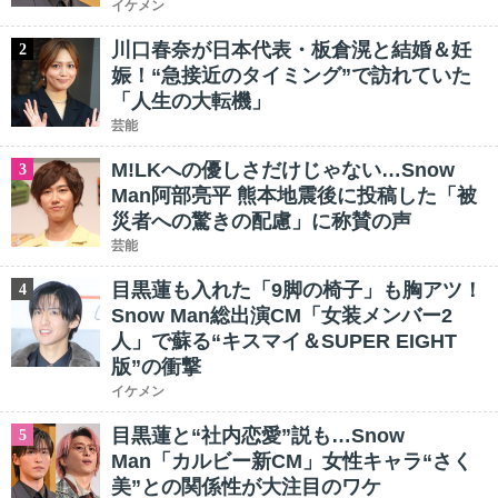
イケメン
川口春奈が日本代表・板倉滉と結婚＆妊
2
娠！“急接近のタイミング”で訪れていた
「人生の大転機」
芸能
M!LKへの優しさだけじゃない…Snow
3
Man阿部亮平 熊本地震後に投稿した「被
災者への驚きの配慮」に称賛の声
芸能
目黒蓮も入れた「9脚の椅子」も胸アツ！
4
Snow Man総出演CM「女装メンバー2
人」で蘇る“キスマイ＆SUPER EIGHT
版”の衝撃
イケメン
目黒蓮と“社内恋愛”説も…Snow
5
Man「カルビー新CM」女性キャラ“さく
美”との関係性が大注目のワケ