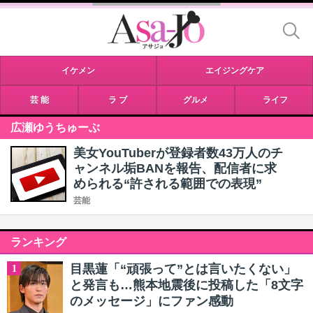
イケメン
エイジングケア
芸 能
ラ ブ
グルメ
ライフ
広瀬ゆうちゅーぶ
美女YouTuberが登録者数43万人のチ
ャンネル垢BANを報告、配信者に求
められる“許される範囲での表現”
芸能
ランキング
目黒蓮「“頑張って”とは言いたくない」
1
と発言も…熊本地震後に投稿した「8文字
のメッセージ」にファン感動