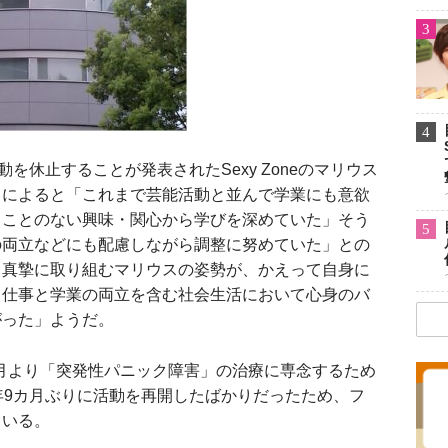
3
4
を休止することが発表されたSexy Zoneのマリウス
トによると「これまで芸能活動と並んで学業にも意欲
ることのない興味・関心から学びを深めていた」そう
5
の両立などにも配慮しながら調整に努めていた」との
と真摯に取り組むマリウスの姿勢が、かえって自身に
、仕事と学業の両立を含む社会生活において心身のバ
がった」ようだ。
1月より「突発性パニック障害」の治療に専念するため
年9カ月ぶりに活動を再開したばかりだったため、フ
ている。