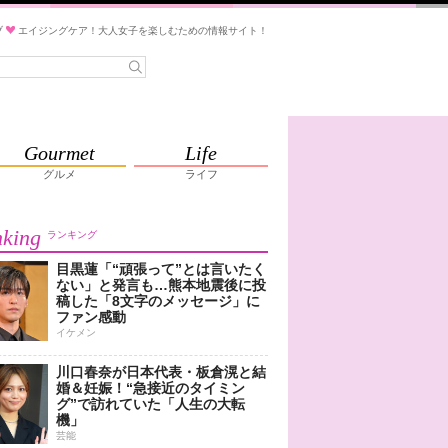
ブ
エイジングケア！大人女子を楽しむための情報サイト！
Gourmet
Life
グルメ
ライフ
king
ランキング
目黒蓮「“頑張って”とは言いたく
ない」と発言も…熊本地震後に投
稿した「8文字のメッセージ」に
ファン感動
イケメン
川口春奈が日本代表・板倉滉と結
婚＆妊娠！“急接近のタイミン
グ”で訪れていた「人生の大転
機」
芸能