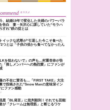
commend
オススメ
斗、結婚19年で変化した夫婦のパワーバラ
を告白 妻・矢沢心に課していた“モラハ
れすれ”鉄の掟とは
トイックな武尊が“引退した今こそ食べた
”2つとは「子供の頃から食べてなかったん
!LKを狙わないで」の声も…村重杏奈が告
た「推しメンバーへの熱烈愛」にファンが
戒
蓮の不在に賛否も…「FIRST TAKE」大注
裏で投稿された“Snow Manの意味深イン
”にファン感動
ン
流星「BL発言」に批判殺到！それでも芸能
者が「クレームは無理筋」と断じるワケ