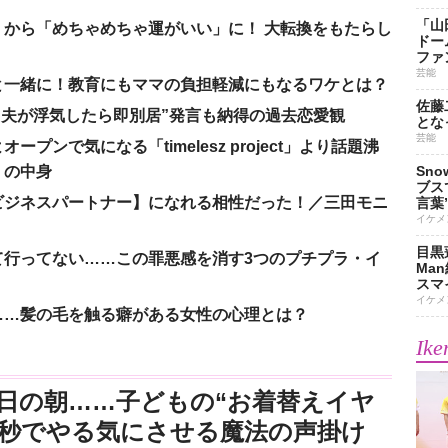
「山
から「めちゃめちゃ運がいい」に！ 大転換をもたらし
ドー
ファ
芸能
と一緒に！教育にもママの負担軽減にもなるワケとは？
佐藤
、“夫が浮気したら即別居”発言も納得の過去恋愛観
とな
芸能
ンで気になる「timelesz project」より話題沸
」の中身
Sn
ブス
ビジネスパートナー】になれる相性だった！／三田モニ
言葉
イケメ
目黒
て行ってない……この罪悪感を消す3つのプチプラ・イ
Ma
スマイ
イケメ
……髪の毛を触る癖がある女性の心理とは？
Ike
日の朝……子どもの“お着替えイヤ
3秒でやる気にさせる魔法の声掛け