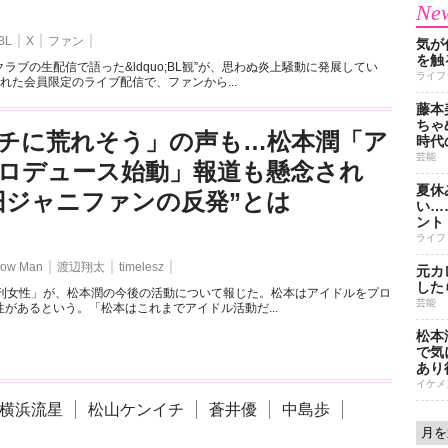
New
BL
X
ファン
気が
を触
ラブの生配信で語った&ldquo;BL観”が、思わぬ炎上騒動に発展してい
ライフ
れた会員限定のライブ配信で、ファンから...
藤本
ちゃ
チに荒れそう」の声も…松本潤「ア
時代
芸能
ロデュース始動」報道も懸念され
夏休
旧ジャニファンの反発”とは
い…
ント
ライフ
ow Man
渡辺翔太
timelesz
元カ
した
週刊女性」が、松本潤の今後の活動について報じた。松本はアイドルをプロ
芸能
があるという。「松本はこれまでアイドル活動だ...
松本
で気に
あり
イケメ
横浜流星
松山ケンイチ
蒼井優
中島歩