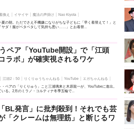
着換え
イヤイヤ
魔法の声掛け
Nao Kiyota
い夏の朝。ただでさえ不機嫌になりがちな子どもに「早く着替えて！」と
ヤダ！服がペタペタして気持ち悪い……」とお着替...
うペア「YouTube開設」で「江頭
とのコラボ」が確実視されるワケ
江頭2：50
りくりゅうちゃんねる
YouTube
エガちゃんねる
・ペアの「りくりゅう」こと三浦璃来と木原龍一が、YouTubeに進出。
いる。2月のミラノ・コルティナ冬季五輪で...
「BL発言」に批判殺到！それでも芸
が「クレームは無理筋」と断じるワ