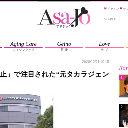
イケメン
ラ
SEARCH
Aging Care
Geino
Love
エイジングケア
芸 能
ラ ブ
2020/12/11 10:15
Ran
止」で注目された“元タカラジェン
1
2