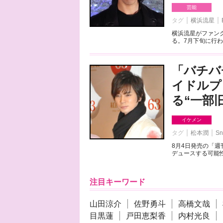
芸能
タグ
横浜流星
横浜流星がファンク
る。7月下旬に行わ
「バチバ
イドルプ
る“一部
イケメン
タグ
松本潤
Sn
8月4日発売の「
デュースする可能性
注目キーワード
山田涼介
佐野勇斗
高橋文哉
目黒蓮
戸田恵梨香
内村光良