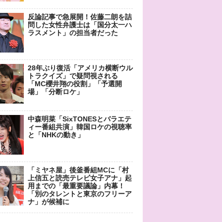
反論記事で急展開！佐藤二朗を詰
問した女性弁護士は「国分太一ハ
ラスメント」の担当者だった
28年ぶり復活「アメリカ横断ウル
トラクイズ」で疑問視される
「MC櫻井翔の役割」「予選開
場」「分断ロケ」
中森明菜「SixTONESとバラエテ
ィー番組共演」韓国ロケの視聴率
と「NHKの動き」
「ミヤネ屋」後釜番組MCに「村
上信五と読売テレビ女子アナ」起
用までの「最重要議論」内幕！
「別のタレントと東京のフリーア
ナ」が候補に