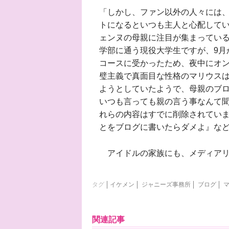
「しかし、ファン以外の人々には
トになるといつも主人と心配して
ェンヌの母親に注目が集まっている
学部に通う現役大学生ですが、9月
コースに受かったため、夜中にオ
璧主義で真面目な性格のマリウス
ようとしていたようで、母親のブ
いつも言っても親の言う事なんて聞
れらの内容はすでに削除されてい
とをブログに書いたらダメよ』な
アイドルの家族にも、メディアリ
タグ
イケメン
ジャニーズ事務所
ブログ
関連記事