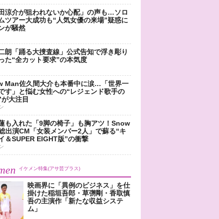
田涼介が狙われないか心配」の声も…ソロ
ムツアー大成功も“人気女優の来場”疑惑に
ンが騒然
二朗「踊る大捜査線」公式告知で浮き彫り
った“全カット要求”の本気度
ow Man佐久間大介も本番中に涙…「世界一
です」と悩む女性への“レジェンド歌手の
”が大注目
ン
蓮も入れた「9脚の椅子」も胸アツ！Snow
n総出演CM「女装メンバー2人」で蘇る“キ
＆SUPER EIGHT版”の衝撃
ン
men
イケメン特集(アサ芸プラス)
映画界に「異例のビジネス」を仕
掛けた稲垣吾郎・草彅剛・香取慎
吾の主演作「新たな収益システ
ム」