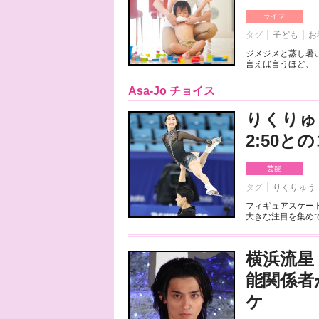
ライフ
タグ
子ども
お
ジメジメと蒸し暑
言えば言うほど、「
Asa-Jo チョイス
りくりゅ
2:50
芸能
タグ
りくりゅう
フィギュアスケート
大きな注目を集めて
横浜流星
能関係者
ケ