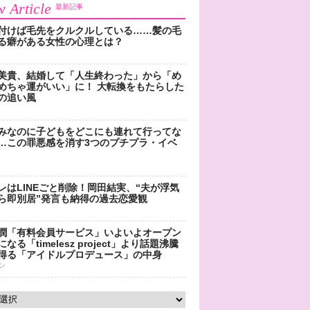
 Article
最新記事
付けば毛先をクルクルしている……髪の毛
る癖がある女性の心理とは？
美貴、結婚して「人生終わった」から「め
めちゃ運がいい」に！ 大転換をもたらした
の追い風
みなのに子どもをどこにも連れて行ってな
…この罪悪感を消す3つのプチプラ・イベ
レはLINEごと削除！岡田結実、“夫が浮気
ら即別居”発言も納得の過去恋愛観
潤「有料会員サービス」いよいよオープン
なる「timelesz project」より話題沸騰
得る「アイドルプロデュース」の中身
ン