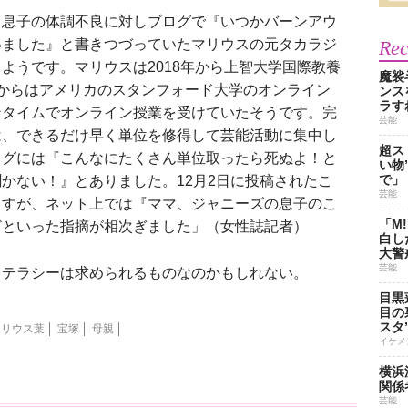
、息子の体調不良に対しブログで『いつかバーンアウ
いました』と書きつづっていたマリウスの元タカラジ
Re
ようです。マリウスは2018年から上智大学国際教養
魔裟
からはアメリカのスタンフォード大学のオンライン
ンス
ラす
ンタイムでオンライン授業を受けていたそうです。完
芸能
は、できるだけ早く単位を修得して芸能活動に集中し
超ス
ログには『こんなにたくさん単位取ったら死ぬよ！と
い物
で」
かない！』とありました。12月2日に投稿されたこ
芸能
ますが、ネット上では『ママ、ジャニーズの息子のこ
「M
どといった指摘が相次ぎました」（女性誌記者）
白し
大警
芸能
テラシーは求められるものなのかもしれない。
目黒
目の
スタ
マリウス葉
宝塚
母親
イケメ
横浜
関係
芸能