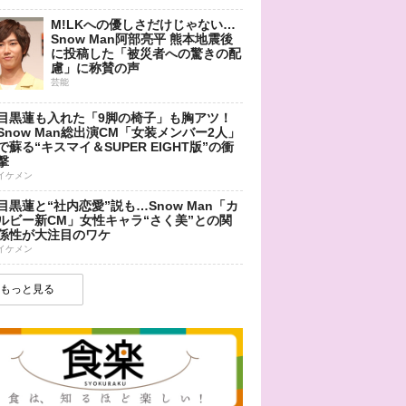
M!LKへの優しさだけじゃない…
Snow Man阿部亮平 熊本地震後
に投稿した「被災者への驚きの配
慮」に称賛の声
芸能
目黒蓮も入れた「9脚の椅子」も胸アツ！
Snow Man総出演CM「女装メンバー2人」
で蘇る“キスマイ＆SUPER EIGHT版”の衝
撃
イケメン
目黒蓮と“社内恋愛”説も…Snow Man「カ
ルビー新CM」女性キャラ“さく美”との関
係性が大注目のワケ
イケメン
もっと見る