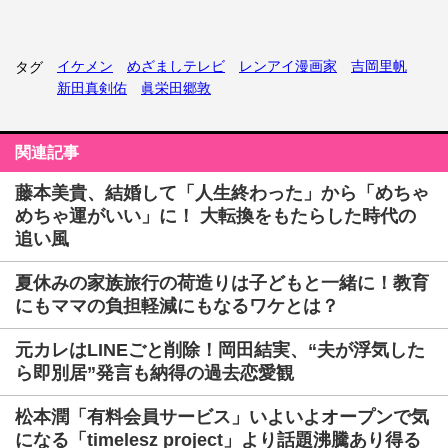
イケメン
めざましテレビ
レンアイ漫画家
吉岡里帆
タグ
新田真剣佑
眞栄田郷敦
関連記事
藤本美貴、結婚して「人生終わった」から「めちゃ
めちゃ運がいい」に！ 大転換をもたらした時代の
追い風
夏休みの家族旅行の荷造りは子どもと一緒に！教育
にもママの負担軽減にもなるワケとは？
元カレはLINEごと削除！岡田結実、“夫が浮気した
ら即別居”発言も納得の過去恋愛観
松本潤「有料会員サービス」いよいよオープンで気
になる「timelesz project」より話題沸騰あり得る