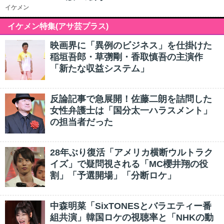
イケメン
イケメン特集(アサ芸プラス)
映画界に「異例のビジネス」を仕掛けた
稲垣吾郎・草彅剛・香取慎吾の主演作
「新たな収益システム」
反論記事で急展開！佐藤二朗を詰問した
女性弁護士は「国分太一ハラスメント」
の担当者だった
28年ぶり復活「アメリカ横断ウルトラク
イズ」で疑問視される「MC櫻井翔の役
割」「予選開場」「分断ロケ」
中森明菜「SixTONESとバラエティー番
組共演」韓国ロケの視聴率と「NHKの動