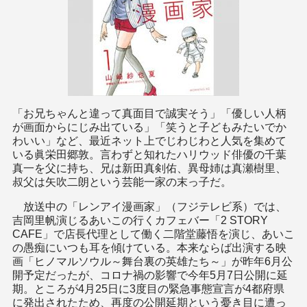
「お兄ちゃんと違って真面目で誠実そう」「優しい人柄
が画面からにじみ出ている」「笑うと子どもみたいでか
わいい」など、最近ネット上でじわじわと人気を集めて
いる眞栄田郷敦。言わずと知れたハリウッド俳優の千葉
真一を父に持ち、兄は新田真剣佑、異母姉は真瀬樹里、
叔父は矢吹二朗という芸能一家の末っ子だ。
放送中の「レンアイ漫画家」（フジテレビ系）では、
吉岡里帆演じるあいこの行くカフェバー「2 STORY
CAFE」で店長代理として働く二階堂藤悟を演じ、あいこ
の愚痴にいつも耳を傾けている。本来ならば出演する映
画「ヒノマルソウル～舞台裏の英雄たち～」が昨年6月公
開予定だったが、コロナ禍の影響で今年5月7日公開に延
期。ところが4月25日に3度目の緊急事態宣言が4都府県
に発出されたため、再度の公開延期という憂き目に遭っ