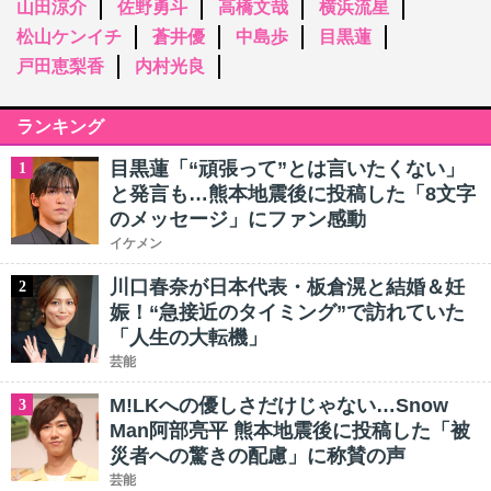
山田涼介
佐野勇斗
高橋文哉
横浜流星
松山ケンイチ
蒼井優
中島歩
目黒蓮
戸田恵梨香
内村光良
ランキング
目黒蓮「“頑張って”とは言いたくない」
1
と発言も…熊本地震後に投稿した「8文字
のメッセージ」にファン感動
イケメン
川口春奈が日本代表・板倉滉と結婚＆妊
2
娠！“急接近のタイミング”で訪れていた
「人生の大転機」
芸能
M!LKへの優しさだけじゃない…Snow
3
Man阿部亮平 熊本地震後に投稿した「被
災者への驚きの配慮」に称賛の声
芸能