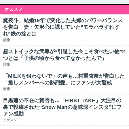
オススメ
魔裟斗、結婚19年で変化した夫婦のパワーバランス
を告白 妻・矢沢心に課していた“モラハラすれす
れ”鉄の掟とは
芸能
超ストイックな武尊が“引退した今こそ食べたい物”2
つとは「子供の頃から食べてなかったんで」
芸能
「M!LKを狙わないで」の声も…村重杏奈が告白した
「推しメンバーへの熱烈愛」にファンが大警戒
芸能
目黒蓮の不在に賛否も…「FIRST TAKE」大注目の
裏で投稿された“Snow Manの意味深インスタ”にフ
ァン感動
イケメン