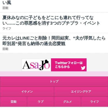
い風
芸能
夏休みなのに子どもをどこにも連れて行ってな
い……この罪悪感を消す3つのプチプラ・イベント
ライフ
元カレはLINEごと削除！岡田結実、“夫が浮気したら
即別居”発言も納得の過去恋愛観
芸能
トップ
イケメン
エイジングケア
芸能
ラブ
グルメ
ライフ