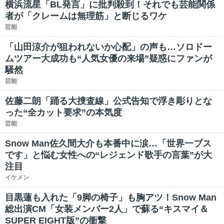
横浜流星「BL発言」に批判殺到！それでも芸能関係
者が「クレームは無理筋」と断じるワケ
芸能
「山田涼介が狙われないか心配」の声も…ソロドー
ムツアー大成功も“人気女優の来場”疑惑にファンが
騒然
芸能
佐藤二朗「踊る大捜査線」公式告知で浮き彫りとな
った“全カット要求”の本気度
芸能
Snow Man佐久間大介も本番中に涙…「世界一ブス
です」と悩む女性への“レジェンド歌手の言葉”が大
注目
イケメン
目黒蓮も入れた「9脚の椅子」も胸アツ！Snow Man
総出演CM「女装メンバー2人」で蘇る“キスマイ＆
SUPER EIGHT版”の衝撃