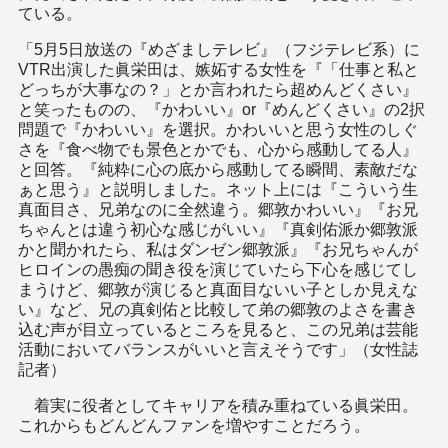
ている。
「5月5日放送の『めざましテレビ』（フジテレビ系）に
VTR出演した眞栄田は、嫉妬する女性を『「仕事と私と
どっちが大事なの？」とか言われたら超めんどくさい』
と笑ったものの、『かわいい』or『めんどくさい』の2択
問題で『かわいい』を選択。かわいいと思う女性のしぐ
さを『食べ物でも景色とかでも、心から感動してる人』
と回答。『純粋に心の底から感動してる瞬間、素敵だな
ぁと思う』と説明しました。ネット上には『こういう生
真面目さ、兄弟なのに全然違う。郷敦かわいい』『お兄
ちゃんとは違う初心な感じがいい』『真剣佑派か郷敦派
かと聞かれたら、私はダンゼン郷敦派』『お兄ちゃんが
ヒロインの愚痴の聞き役を演じていたら下心を感じてし
まうけど、郷敦が演じると真面目ないい子としか見えな
い』など、兄の真剣佑と比較して弟の郷敦のよさを書き
込む声が目立っているところを見ると、この兄弟は芸能
活動においてバランスがいいと言えそうです」（女性誌
記者）
着実に役者としてキャリアを積み重ねている眞栄田。
これからもどんどんファンを増やすことだろう。