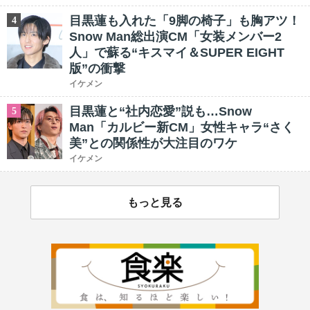
目黒蓮も入れた「9脚の椅子」も胸アツ！
4
Snow Man総出演CM「女装メンバー2
人」で蘇る“キスマイ＆SUPER EIGHT
版”の衝撃
イケメン
目黒蓮と“社内恋愛”説も…Snow
5
Man「カルビー新CM」女性キャラ“さく
美”との関係性が大注目のワケ
イケメン
もっと見る